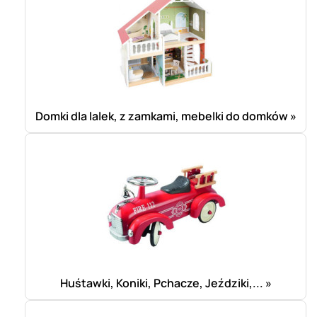
Domki dla lalek, z zamkami, mebelki do domków »
Huśtawki, Koniki, Pchacze, Jeździki,... »