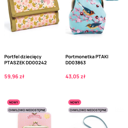
Portfel dziecięcy
Portmonetka PTAKI
PTASZEK DD00242
DD03863
Cena
Cena
59,96 zł
43,05 zł
NOWY
NOWY
CHWILOWO NIEDOSTĘPNE
CHWILOWO NIEDOSTĘPNE