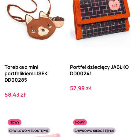
Torebka z mini
Portfel dziecięcy JABŁKO
portfelikiem LISEK
DD00241
DD00285
Cena
57,99 zł
Cena
58,43 zł
NOWY
NOWY
CHWILOWO NIEDOSTĘPNE
CHWILOWO NIEDOSTĘPNE