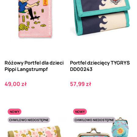
Różowy Portfel dla dzieci
Portfel dziecięcy TYGRYS
Pippi Langstrumpf
DD00243
Cena
Cena
49,00 zł
57,99 zł
NOWY
NOWY
CHWILOWO NIEDOSTĘPNE
CHWILOWO NIEDOSTĘPNE