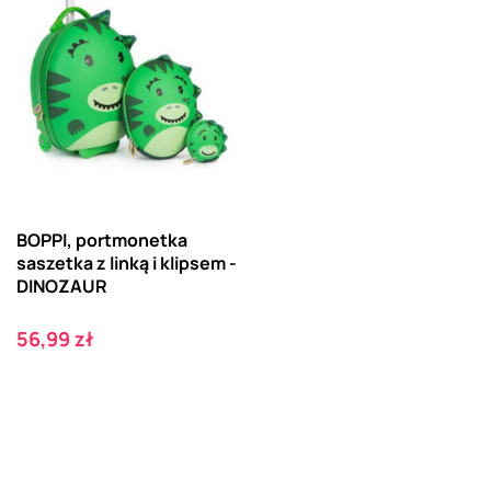
BOPPI, portmonetka
saszetka z linką i klipsem -
DINOZAUR
Cena
56,99 zł