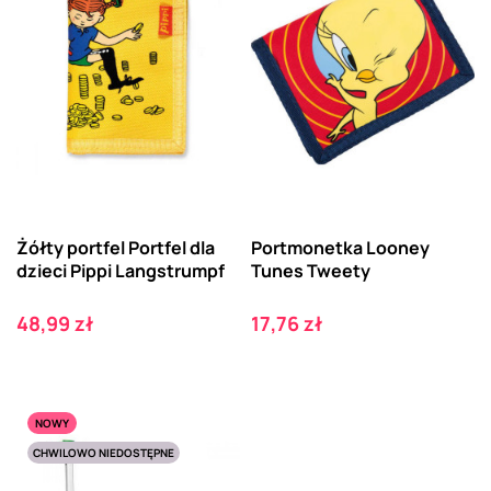
Żółty portfel Portfel dla
Portmonetka Looney
dzieci Pippi Langstrumpf
Tunes Tweety
Cena
Cena
48,99 zł
17,76 zł
NOWY
CHWILOWO NIEDOSTĘPNE