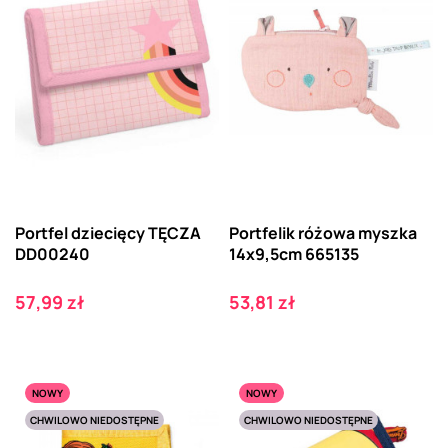
Portfel dziecięcy TĘCZA
Portfelik różowa myszka
DD00240
14x9,5cm 665135
Cena
Cena
57,99 zł
53,81 zł
NOWY
NOWY
CHWILOWO NIEDOSTĘPNE
CHWILOWO NIEDOSTĘPNE