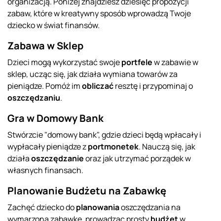
organizacją. Poniżej znajdziesz dziesięć propozycji
zabaw, które w kreatywny sposób wprowadzą Twoje
dziecko w świat finansów.
Zabawa w Sklep
Dzieci mogą wykorzystać swoje
portfele
w zabawie w
sklep, ucząc się, jak działa wymiana towarów za
pieniądze. Pomóż im
obliczać
resztę i przypominaj o
oszczędzaniu
.
Gra w Domowy Bank
Stwórzcie "domowy bank", gdzie dzieci będą wpłacały i
wypłacały pieniądze z
portmonetek
. Nauczą się, jak
działa
oszczędzanie
oraz jak utrzymać porządek w
własnych finansach.
Planowanie Budżetu na Zabawkę
Zachęć dziecko do
planowania
oszczędzania na
wymarzoną zabawkę, prowadząc prosty
budżet
w