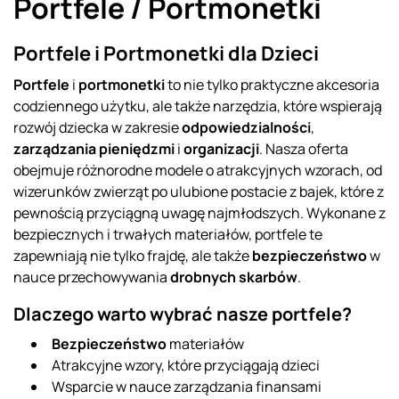
Portfele / Portmonetki
Portfele i Portmonetki dla Dzieci
Portfele
i
portmonetki
to nie tylko praktyczne akcesoria
codziennego użytku, ale także narzędzia, które wspierają
rozwój dziecka w zakresie
odpowiedzialności
,
zarządzania pieniędzmi
i
organizacji
. Nasza oferta
obejmuje różnorodne modele o atrakcyjnych wzorach, od
wizerunków zwierząt po ulubione postacie z bajek, które z
pewnością przyciągną uwagę najmłodszych. Wykonane z
bezpiecznych i trwałych materiałów, portfele te
zapewniają nie tylko frajdę, ale także
bezpieczeństwo
w
nauce przechowywania
drobnych skarbów
.
Dlaczego warto wybrać nasze portfele?
Bezpieczeństwo
materiałów
Atrakcyjne wzory, które przyciągają dzieci
Wsparcie w nauce zarządzania finansami