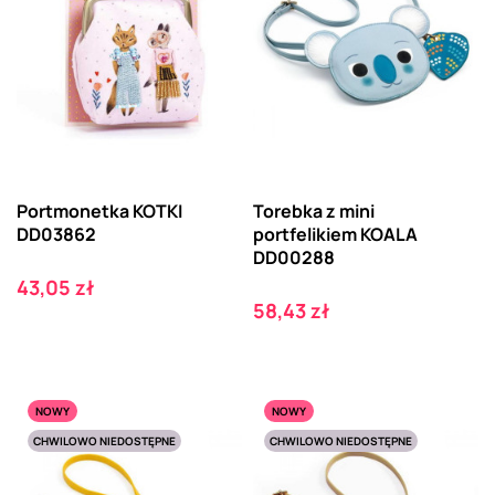
Portmonetka KOTKI
Torebka z mini
DD03862
portfelikiem KOALA
DD00288
Cena
43,05 zł
Cena
58,43 zł
NOWY
NOWY
CHWILOWO NIEDOSTĘPNE
CHWILOWO NIEDOSTĘPNE