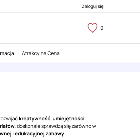
Zaloguj się
0
imacja
Atrakcyjna Cena
rozwijać
kreatywność
,
umiejętności
riałów
, doskonale sprawdzą się zarówno w
ywnej
i
edukacyjnej zabawy
.