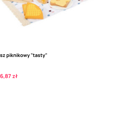
sz piknikowy "tasty"
ena
6,87 zł