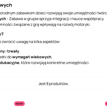
owych
norodnym zabawkom dzieci rozwijają swoje umiejętności twórc
ych
- Zabawa w grupie sprzyja integracji i nauce współpracy.
nności związane z grą wpływają na rozwój motoryki.
y?
o zwrócić uwagę na kilka aspektów:
zny
i
trwały
.
edni do
wymagań wiekowych
.
edukacyjne
, które rozwijają konkretne umiejętności.
Jest 8 produktów.
NOWY