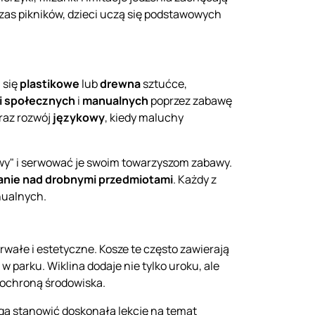
zas pikników, dzieci uczą się podstawowych
 się
plastikowe
lub
drewna
sztućce,
i społecznych
i
manualnych
poprzez zabawę
oraz rozwój
językowy
, kiedy maluchy
awy" i serwować je swoim towarzyszom zabawy.
nie nad drobnymi przedmiotami
. Każdy z
nualnych.
wałe i estetyczne. Kosze te często zawierają
w parku. Wiklina dodaje nie tylko uroku, ale
 ochroną środowiska.
ogą stanowić doskonałą lekcję na temat