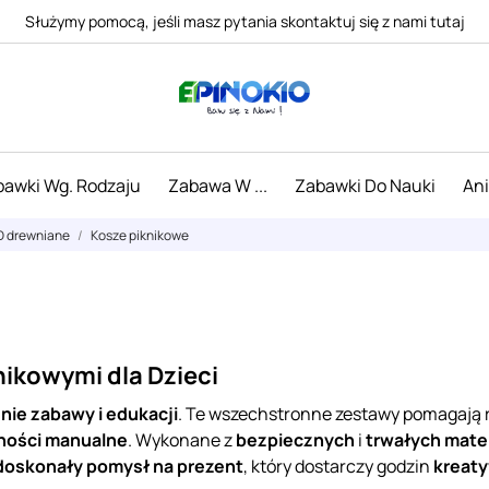
Służymy pomocą, jeśli masz pytania skontaktuj się z nami tutaj
awki Wg. Rodzaju
Zabawa W ...
Zabawki Do Nauki
An
D drewniane
Kosze piknikowe
nikowymi dla Dzieci
nie zabawy i edukacji
. Te wszechstronne zestawy pomagają 
ności manualne
. Wykonane z
bezpiecznych
i
trwałych mate
doskonały pomysł na prezent
, który dostarczy godzin
kreat