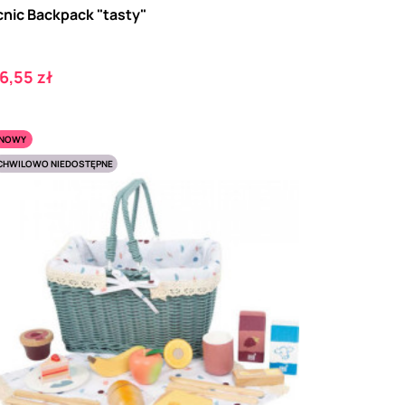
cnic Backpack "tasty"
ena
6,55 zł
NOWY
CHWILOWO NIEDOSTĘPNE