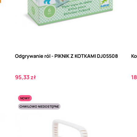
Odgrywanie ról - PIKNIK Z KOTKAMI DJ05508
Ko
Cena
C
95,33 zł
18
NOWY
CHWILOWO NIEDOSTĘPNE