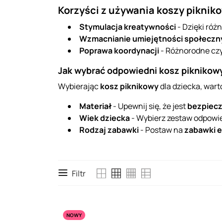
Korzyści z używania koszy piknik
Stymulacja kreatywności
- Dzięki róż
Wzmacnianie umiejętności społeczn
Poprawa koordynacji
- Różnorodne czy
Jak wybrać odpowiedni kosz piknikow
Wybierając
kosz piknikowy
dla dziecka, wart
Materiał
- Upewnij się, że jest
bezpiec
Wiek dziecka
- Wybierz zestaw odpowi
Rodzaj zabawki
- Postaw na
zabawki 
Filtr
NOWY