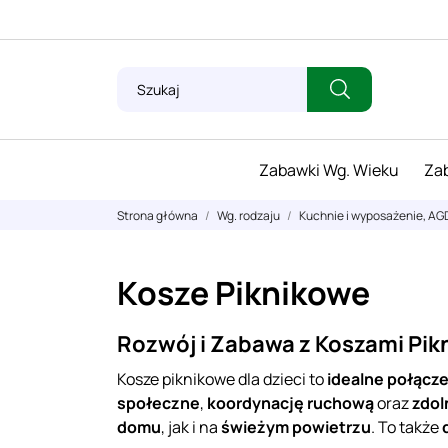
Zabawki Wg. Wieku
Zab
Strona główna
Wg. rodzaju
Kuchnie i wyposażenie, AG
Kosze Piknikowe
Rozwój i Zabawa z Koszami Pik
Kosze piknikowe dla dzieci to
idealne połącze
społeczne
,
koordynację ruchową
oraz
zdol
domu
, jak i na
świeżym powietrzu
. To także