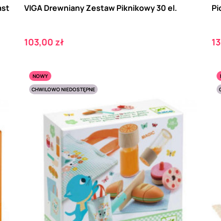
ast
VIGA Drewniany Zestaw Piknikowy 30 el.
Pi
Cena
C
103,00 zł
13
NOWY
CHWILOWO NIEDOSTĘPNE