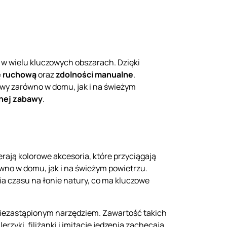
w w wielu kluczowych obszarach. Dzięki
ę ruchową
oraz
zdolności manualne
.
bawy zarówno w domu, jak i na świeżym
nej zabawy
.
ają kolorowe akcesoria, które przyciągają
ówno w domu, jak i na świeżym powietrzu.
a czasu na łonie natury, co ma kluczowe
 niezastąpionym narzędziem. Zawartość takich
yki, filiżanki i imitacje jedzenia zachęcają