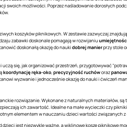
racji swoich możliwości. Poprzez naśladowanie dorosłych podc
łków.
ziwych koszyków piknikowych. W zestawie zazwyczaj znajdują
 rodzaju zabawki doskonale pomagają w rozwijaniu
umiejętnośc
tanowić doskonałą okazję do nauki
dobrej manier
przy stole 
i uczą się, jak organizować przestrzeń, przygotowywać "potr
ją
koordynację ręka-oko
,
precyzyjność ruchów
oraz
panowa
 stanowi wyzwanie i jednocześnie okazję do nauki i ćwiczeń ma
ganckie rozwiązanie. Wykonane z naturalnych materiałów, są tr
pieczają ich zawartość. Idealne na małe wycieczki czy pikniki 
istotnym elementem w nauczaniu dzieci wartości związanych z
 dzieci jest niezwykle ważne, a wiklinowe kosze piknikowe m