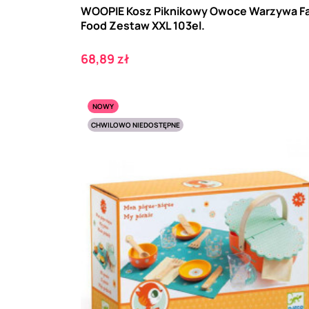
WOOPIE Kosz Piknikowy Owoce Warzywa F
Food Zestaw XXL 103el.
Cena
68,89 zł
NOWY
CHWILOWO NIEDOSTĘPNE