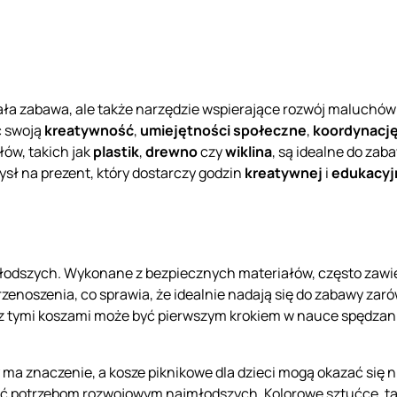
niała zabawa, ale także narzędzie wspierające rozwój maluchó
ć swoją
kreatywność
,
umiejętności społeczne
,
koordynacj
ów, takich jak
plastik
,
drewno
czy
wiklina
, są idealne do za
sł na prezent, który dostarczy godzin
kreatywnej
i
edukacyj
łodszych. Wykonane z bezpiecznych materiałów, często zawier
rzenoszenia, co sprawia, że idealnie nadają się do zabawy zar
z tymi koszami może być pierwszym krokiem w nauce spędzani
 ma znaczenie, a kosze piknikowe dla dzieci mogą okazać się
ć potrzebom rozwojowym najmłodszych. Kolorowe sztućce, talerz