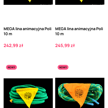
MEGA lina animacyjna Poli
MEGA lina animacyjna Poli
10 m
10 m
Cena
Cena
242,99 zł
245,99 zł
NOWY
NOWY