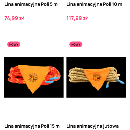
Lina animacyjna Poli 5 m
Lina animacyjna Poli 10 m
Cena
Cena
74,99 zł
117,99 zł
NOWY
NOWY
Lina animacyjna Poli 15 m
Lina animacyjna jutowa