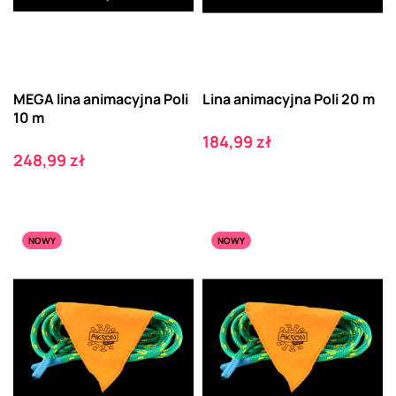
MEGA lina animacyjna Poli
Lina animacyjna Poli 20 m
10 m
Cena
184,99 zł
Cena
248,99 zł
NOWY
NOWY