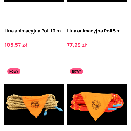
Lina animacyjna Poli 10 m
Lina animacyjna Poli 5 m
Cena
Cena
105,57 zł
77,99 zł
NOWY
NOWY