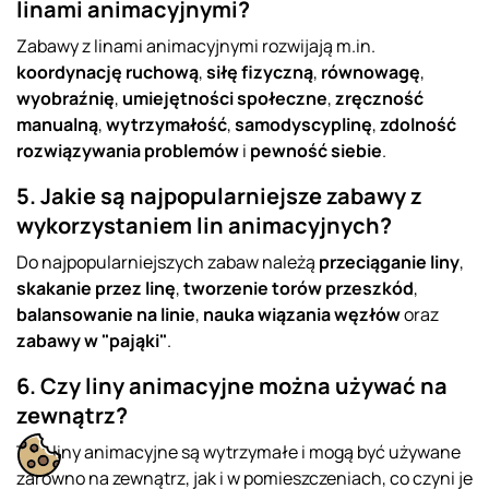
linami animacyjnymi?
Zabawy z linami animacyjnymi rozwijają m.in.
koordynację ruchową
,
siłę fizyczną
,
równowagę
,
wyobraźnię
,
umiejętności społeczne
,
zręczność
manualną
,
wytrzymałość
,
samodyscyplinę
,
zdolność
rozwiązywania problemów
i
pewność siebie
.
5. Jakie są najpopularniejsze zabawy z
wykorzystaniem lin animacyjnych?
Do najpopularniejszych zabaw należą
przeciąganie liny
,
skakanie przez linę
,
tworzenie torów przeszkód
,
balansowanie na linie
,
nauka wiązania węzłów
oraz
zabawy w "pająki"
.
6. Czy liny animacyjne można używać na
zewnątrz?
Tak, liny animacyjne są wytrzymałe i mogą być używane
zarówno na zewnątrz, jak i w pomieszczeniach, co czyni je