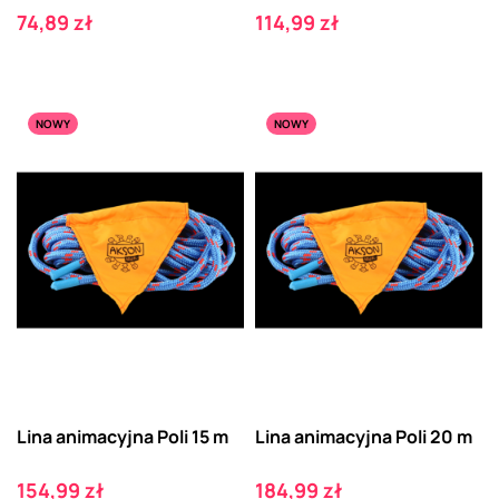
Cena
Cena
74,89 zł
114,99 zł
NOWY
NOWY
Lina animacyjna Poli 15 m
Lina animacyjna Poli 20 m
Cena
Cena
154,99 zł
184,99 zł