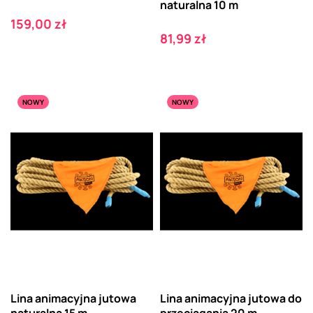
naturalna 10 m
Cena
159,00 zł
Cena
81,99 zł
NOWY
NOWY
Lina animacyjna jutowa
Lina animacyjna jutowa do