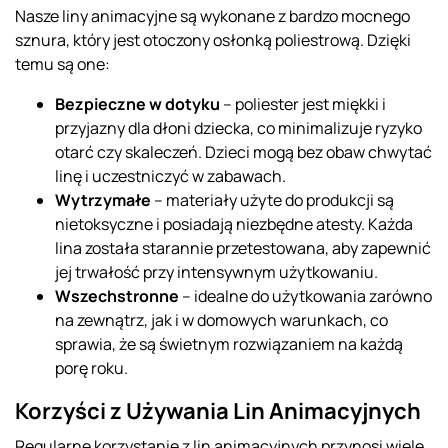
Nasze liny animacyjne są wykonane z bardzo mocnego
sznura, który jest otoczony osłonką poliestrową. Dzięki
temu są one:
Bezpieczne w dotyku
– poliester jest miękki i
przyjazny dla dłoni dziecka, co minimalizuje ryzyko
otarć czy skaleczeń. Dzieci mogą bez obaw chwytać
linę i uczestniczyć w zabawach.
Wytrzymałe
– materiały użyte do produkcji są
nietoksyczne i posiadają niezbędne atesty. Każda
lina została starannie przetestowana, aby zapewnić
jej trwałość przy intensywnym użytkowaniu.
Wszechstronne
– idealne do użytkowania zarówno
na zewnątrz, jak i w domowych warunkach, co
sprawia, że są świetnym rozwiązaniem na każdą
porę roku.
Korzyści z Używania Lin Animacyjnych
Regularne korzystanie z lin animacyjnych przynosi wiele