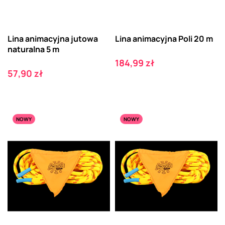
Lina animacyjna jutowa
Lina animacyjna Poli 20 m
naturalna 5 m
Cena
184,99 zł
Cena
57,90 zł
NOWY
NOWY