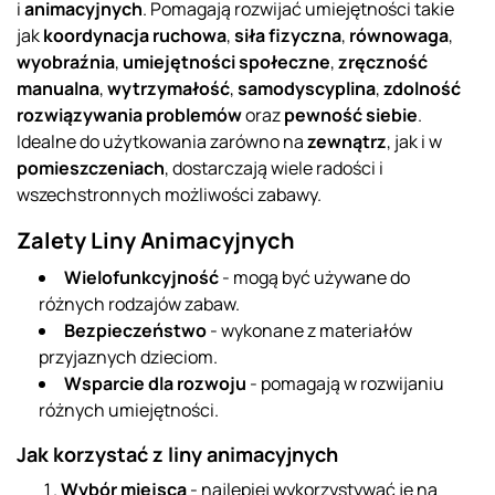
i
animacyjnych
. Pomagają rozwijać umiejętności takie
jak
koordynacja ruchowa
,
siła fizyczna
,
równowaga
,
wyobraźnia
,
umiejętności społeczne
,
zręczność
manualna
,
wytrzymałość
,
samodyscyplina
,
zdolność
rozwiązywania problemów
oraz
pewność siebie
.
Idealne do użytkowania zarówno na
zewnątrz
, jak i w
pomieszczeniach
, dostarczają wiele radości i
wszechstronnych możliwości zabawy.
Zalety Liny Animacyjnych
Wielofunkcyjność
- mogą być używane do
różnych rodzajów zabaw.
Bezpieczeństwo
- wykonane z materiałów
przyjaznych dzieciom.
Wsparcie dla rozwoju
- pomagają w rozwijaniu
różnych umiejętności.
Jak korzystać z liny animacyjnych
Wybór miejsca
- najlepiej wykorzystywać je na