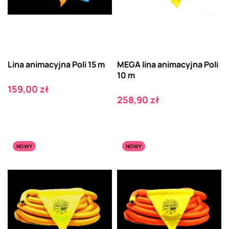
Lina animacyjna Poli 15 m
MEGA lina animacyjna Poli
10 m
Cena
159,00 zł
Cena
258,90 zł
NOWY
NOWY