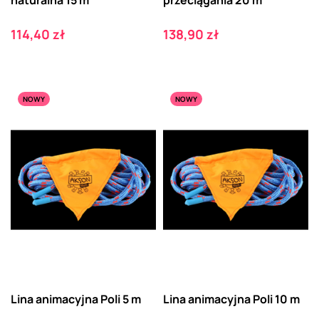
naturalna 15 m
przeciągania 20 m
Cena
Cena
114,40 zł
138,90 zł
NOWY
NOWY
Lina animacyjna Poli 5 m
Lina animacyjna Poli 10 m