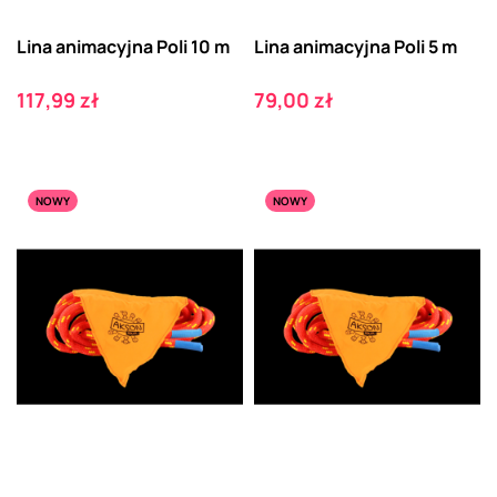
Lina animacyjna Poli 10 m
Lina animacyjna Poli 5 m
Cena
Cena
117,99 zł
79,00 zł
NOWY
NOWY