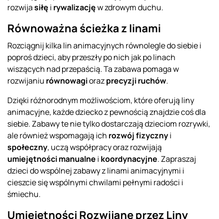
rozwija
siłę
i
rywalizację
w zdrowym duchu.
Równoważna ścieżka z linami
Rozciągnij kilka lin animacyjnych równolegle do siebie i
poproś dzieci, aby przeszły po nich jak po linach
wiszących nad przepaścią. Ta zabawa pomaga w
rozwijaniu
równowagi
oraz
precyzji ruchów
.
Dzięki różnorodnym możliwościom, które oferują liny
animacyjne, każde dziecko z pewnością znajdzie coś dla
siebie. Zabawy te nie tylko dostarczają dzieciom rozrywki,
ale również wspomagają ich
rozwój fizyczny
i
społeczny
, uczą współpracy oraz rozwijają
umiejętności manualne
i
koordynacyjne
. Zapraszaj
dzieci do wspólnej zabawy z linami animacyjnymi i
cieszcie się wspólnymi chwilami pełnymi radości i
śmiechu.
Umiejętności Rozwijane przez Liny