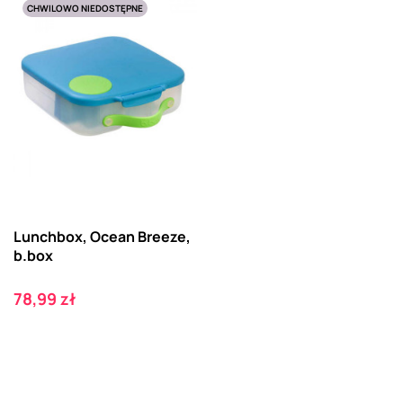
CHWILOWO NIEDOSTĘPNE
Lunchbox, Ocean Breeze,
b.box
Cena
78,99 zł