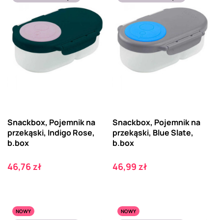
Snackbox, Pojemnik na
Snackbox, Pojemnik na
przekąski, Indigo Rose,
przekąski, Blue Slate,
b.box
b.box
Cena
Cena
46,76 zł
46,99 zł
NOWY
NOWY