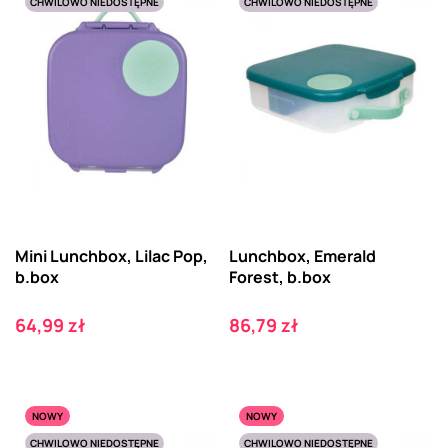
CHWILOWO NIEDOSTĘPNE
CHWILOWO NIEDOSTĘPNE
Mini Lunchbox, Lilac Pop,
Lunchbox, Emerald
b.box
Forest, b.box
Cena
Cena
64,99 zł
86,79 zł
NOWY
NOWY
CHWILOWO NIEDOSTĘPNE
CHWILOWO NIEDOSTĘPNE