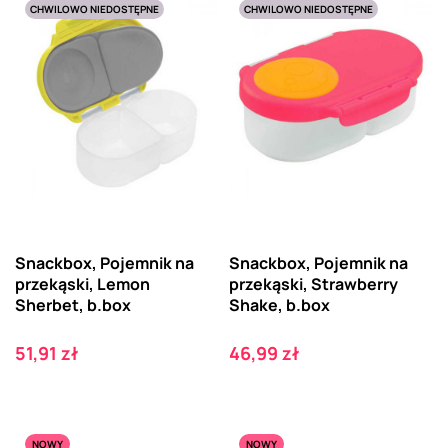
CHWILOWO NIEDOSTĘPNE
CHWILOWO NIEDOSTĘPNE
Snackbox, Pojemnik na
Snackbox, Pojemnik na
przekąski, Lemon
przekąski, Strawberry
Sherbet, b.box
Shake, b.box
Cena
Cena
51,91 zł
46,99 zł
NOWY
NOWY