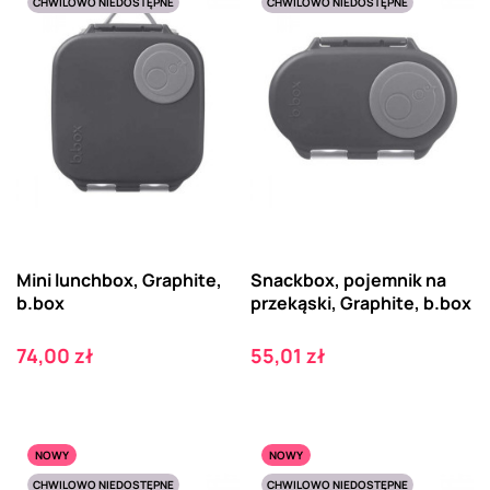
CHWILOWO NIEDOSTĘPNE
CHWILOWO NIEDOSTĘPNE
Mini lunchbox, Graphite,
Snackbox, pojemnik na
b.box
przekąski, Graphite, b.box
Cena
Cena
74,00 zł
55,01 zł
NOWY
NOWY
CHWILOWO NIEDOSTĘPNE
CHWILOWO NIEDOSTĘPNE