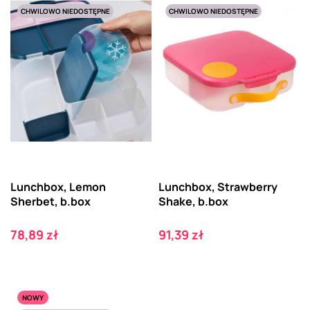
CHWILOWO NIEDOSTĘPNE
CHWILOWO NIEDOSTĘPNE
Lunchbox, Lemon
Lunchbox, Strawberry
Sherbet, b.box
Shake, b.box
Cena
Cena
78,89 zł
91,39 zł
NOWY