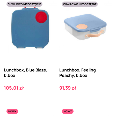
CHWILOWO NIEDOSTĘPNE
CHWILOWO NIEDOSTĘPNE
Lunchbox, Blue Blaze,
Lunchbox, Feeling
b.box
Peachy, b.box
Cena
Cena
105,01 zł
91,39 zł
NOWY
NOWY