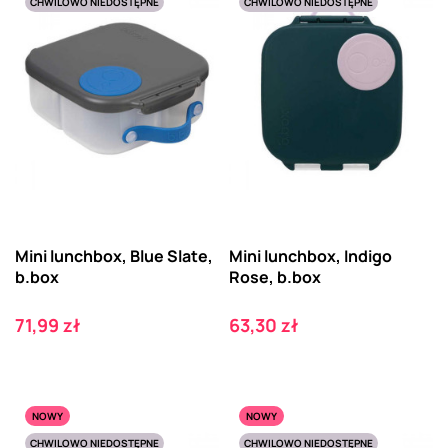
CHWILOWO NIEDOSTĘPNE
CHWILOWO NIEDOSTĘPNE
Mini lunchbox, Blue Slate,
Mini lunchbox, Indigo
b.box
Rose, b.box
Cena
Cena
71,99 zł
63,30 zł
NOWY
NOWY
CHWILOWO NIEDOSTĘPNE
CHWILOWO NIEDOSTĘPNE