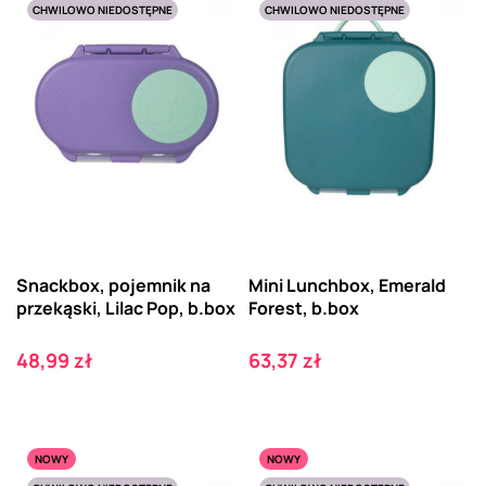
CHWILOWO NIEDOSTĘPNE
CHWILOWO NIEDOSTĘPNE
Snackbox, pojemnik na
Mini Lunchbox, Emerald
przekąski, Lilac Pop, b.box
Forest, b.box
Cena
Cena
48,99 zł
63,37 zł
NOWY
NOWY