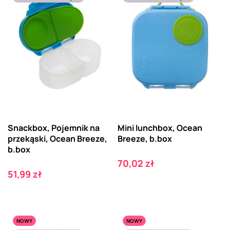
Snackbox, Pojemnik na
Mini lunchbox, Ocean
przekąski, Ocean Breeze,
Breeze, b.box
b.box
Cena
70,02 zł
Cena
51,99 zł
NOWY
NOWY