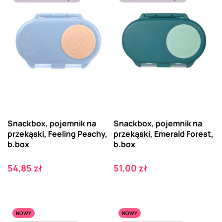
Snackbox, pojemnik na
Snackbox, pojemnik na
przekąski, Feeling Peachy,
przekąski, Emerald Forest,
b.box
b.box
Cena
Cena
54,85 zł
51,00 zł
NOWY
NOWY