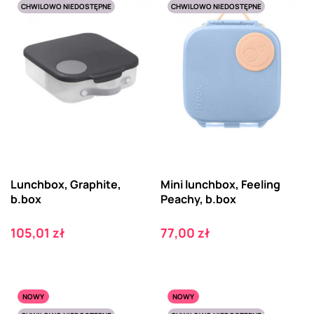
CHWILOWO NIEDOSTĘPNE
CHWILOWO NIEDOSTĘPNE
Lunchbox, Graphite,
Mini lunchbox, Feeling
b.box
Peachy, b.box
Cena
Cena
105,01 zł
77,00 zł
NOWY
NOWY