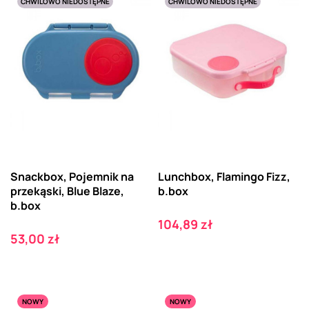
CHWILOWO NIEDOSTĘPNE
CHWILOWO NIEDOSTĘPNE
Snackbox, Pojemnik na
Lunchbox, Flamingo Fizz,
przekąski, Blue Blaze,
b.box
b.box
Cena
104,89 zł
Cena
53,00 zł
NOWY
NOWY