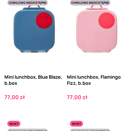
CHWILOWO NIEDOSTĘPNE
CHWILOWO NIEDOSTĘPNE
Mini lunchbox, Blue Blaze,
Mini lunchbox, Flamingo
b.box
Fizz, b.box
Cena
Cena
77,00 zł
77,00 zł
NOWY
NOWY