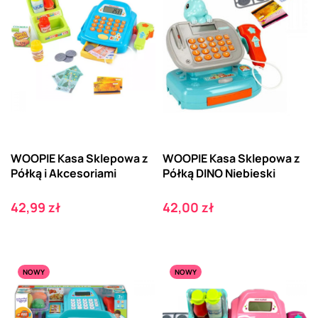
WOOPIE Kasa Sklepowa z
WOOPIE Kasa Sklepowa z
Półką i Akcesoriami
Półką DINO Niebieski
Cena
Cena
42,99 zł
42,00 zł
NOWY
NOWY