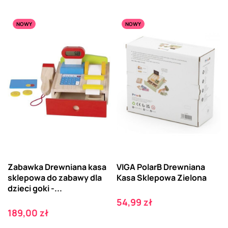
NOWY
NOWY
Zabawka Drewniana kasa
VIGA PolarB Drewniana
sklepowa do zabawy dla
Kasa Sklepowa Zielona
dzieci goki -...
Cena
54,99 zł
Cena
189,00 zł