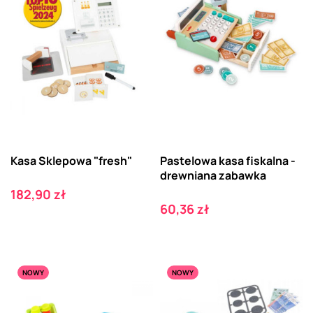
Kasa Sklepowa "fresh"
Pastelowa kasa fiskalna -
drewniana zabawka
Cena
182,90 zł
Cena
60,36 zł
NOWY
NOWY