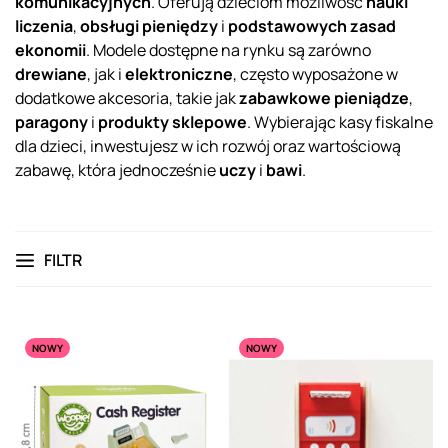
komunikacyjnych
. Oferują dzieciom możliwość
nauki
liczenia
,
obsługi pieniędzy
i
podstawowych zasad
ekonomii
. Modele dostępne na rynku są zarówno
drewiane
, jak i
elektroniczne
, często wyposażone w
dodatkowe akcesoria, takie jak
zabawkowe pieniądze
,
paragony
i
produkty sklepowe
. Wybierając kasy fiskalne
dla dzieci, inwestujesz w ich rozwój oraz wartościową
zabawę, która jednocześnie
uczy
i
bawi
.
FILTR
NOWY
NOWY