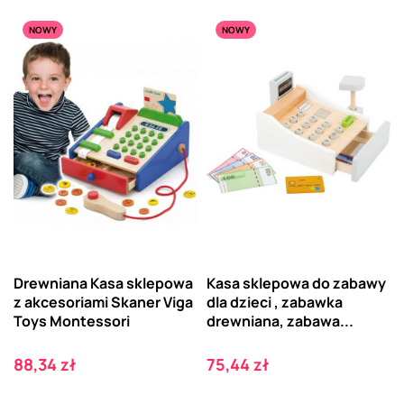
NOWY
NOWY
Drewniana Kasa sklepowa
Kasa sklepowa do zabawy
z akcesoriami Skaner Viga
dla dzieci , zabawka
Toys Montessori
drewniana, zabawa...
Cena
Cena
88,34 zł
75,44 zł