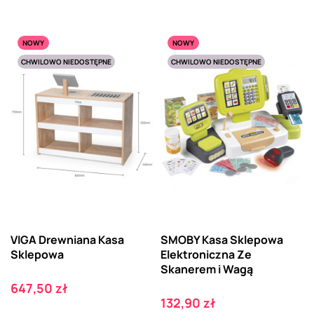
NOWY
NOWY
CHWILOWO NIEDOSTĘPNE
CHWILOWO NIEDOSTĘPNE
VIGA Drewniana Kasa
SMOBY Kasa Sklepowa
Sklepowa
Elektroniczna Ze
Skanerem i Wagą
Cena
647,50 zł
Cena
132,90 zł