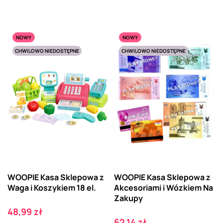
NOWY
NOWY
CHWILOWO NIEDOSTĘPNE
CHWILOWO NIEDOSTĘPNE
WOOPIE Kasa Sklepowa z
WOOPIE Kasa Sklepowa z
Waga i Koszykiem 18 el.
Akcesoriami i Wózkiem Na
Zakupy
Cena
48,99 zł
Cena
62,14 zł