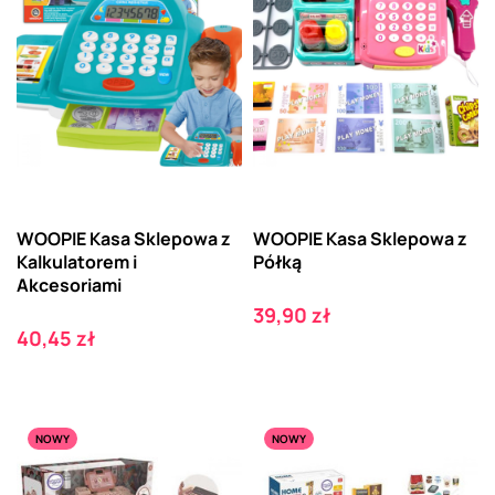
WOOPIE Kasa Sklepowa z
WOOPIE Kasa Sklepowa z
Kalkulatorem i
Półką
Akcesoriami
Cena
39,90 zł
Cena
40,45 zł
NOWY
NOWY