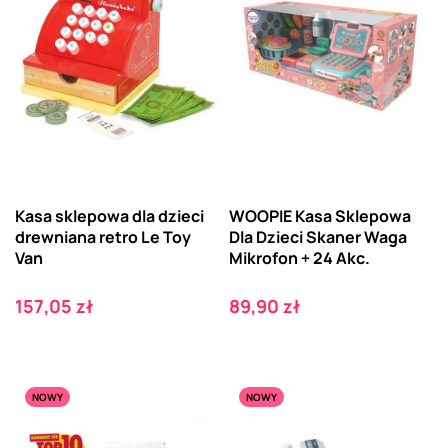
Kasa sklepowa dla dzieci
WOOPIE Kasa Sklepowa
drewniana retro Le Toy
Dla Dzieci Skaner Waga
Van
Mikrofon + 24 Akc.
Cena
Cena
157,05 zł
89,90 zł
NOWY
NOWY