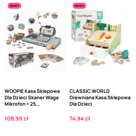
NOWY
NOWY
WOOPIE Kasa Sklepowa
CLASSIC WORLD
Dla Dzieci Skaner Waga
Drewniana Kasa Sklepowa
Mikrofon + 25...
Dla Dzieci
Cena
Cena
108,99 zł
74,94 zł