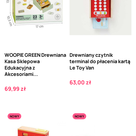
WOOPIE GREEN Drewniana
Drewniany czytnik
Kasa Sklepowa
terminal do płacenia kartą
Edukacyjna z
Le Toy Van
Akcesoriami...
Cena
63,00 zł
Cena
69,99 zł
NOWY
NOWY