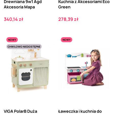
Drewniana 9w1 Agd
Kuchnia z Akcesoriami Eco
Akcesoria Mapa
Green
Cena
Cena
340,14 zł
278,39 zł
NOWY
NOWY
CHWILOWO NIEDOSTĘPNE
VIGA PolarB Duża
Ławeczka i kuchnia do