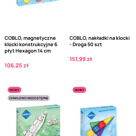
COBLO, magnetyczne
COBLO, nakładki na klocki
klocki konstrukcyjne 6
- Droga 50 szt
płyt Hexagon 14 cm
Cena
151,99 zł
Cena
106,25 zł
NOWY
NOWY
CHWILOWO NIEDOSTĘPNE