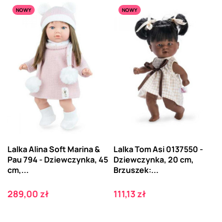
NOWY
NOWY
Lalka Alina Soft Marina &
Lalka Tom Asi 0137550 -
Pau 794 - Dziewczynka, 45
Dziewczynka, 20 cm,
cm,...
Brzuszek:...
Cena
Cena
289,00 zł
111,13 zł