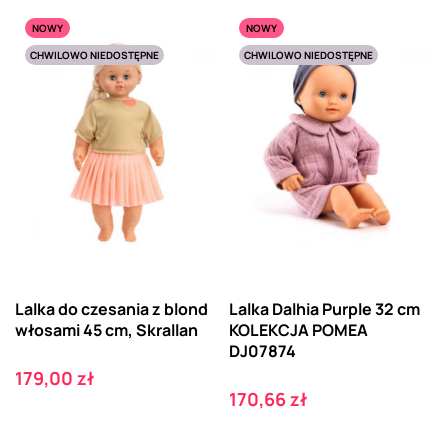
NOWY
NOWY
CHWILOWO NIEDOSTĘPNE
CHWILOWO NIEDOSTĘPNE
Lalka do czesania z blond
Lalka Dalhia Purple 32 cm
włosami 45 cm, Skrallan
KOLEKCJA POMEA
DJ07874
Cena
179,00 zł
Cena
170,66 zł