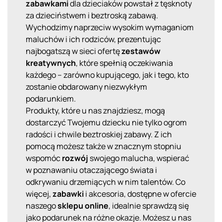
zabawkami
dla dzieciaków powstał z tęsknoty
za dzieciństwem i beztroską zabawą.
Wychodzimy naprzeciw wysokim wymaganiom
maluchów i ich rodziców, prezentując
najbogatszą w sieci ofertę
zestawów
kreatywnych
, które spełnią oczekiwania
każdego – zarówno kupującego, jak i tego, kto
zostanie obdarowany niezwykłym
podarunkiem.
Produkty, które u nas znajdziesz, mogą
dostarczyć Twojemu dziecku nie tylko ogrom
radości i chwile beztroskiej zabawy. Z ich
pomocą możesz także w znacznym stopniu
wspomóc
rozwój
swojego malucha, wspierać
w poznawaniu otaczającego świata i
odkrywaniu drzemiących w nim talentów. Co
więcej,
zabawki
i akcesoria, dostępne w ofercie
naszego
sklepu online
, idealnie sprawdzą się
jako podarunek na różne okazje. Możesz u nas