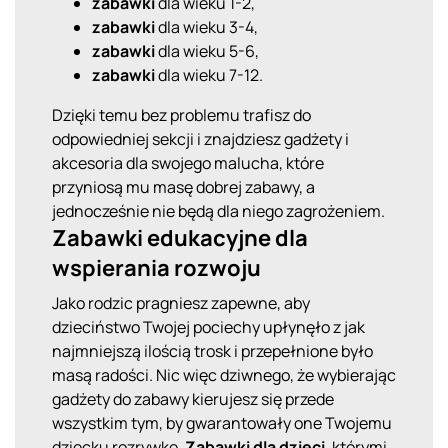
zabawki
dla wieku 1-2,
zabawki
dla wieku 3-4,
zabawki
dla wieku 5-6,
zabawki
dla wieku 7-12.
Dzięki temu bez problemu trafisz do
odpowiedniej sekcji i znajdziesz gadżety i
akcesoria dla swojego malucha, które
przyniosą mu masę dobrej zabawy, a
jednocześnie nie będą dla niego zagrożeniem.
Zabawki edukacyjne
dla
wspierania rozwoju
Jako rodzic pragniesz zapewne, aby
dzieciństwo Twojej pociechy upłynęło z jak
najmniejszą ilością trosk i przepełnione było
masą radości. Nic więc dziwnego, że wybierając
gadżety do zabawy kierujesz się przede
wszystkim tym, by gwarantowały one Twojemu
dziecku rozrywkę.
Zabawki dla dzieci
, którymi