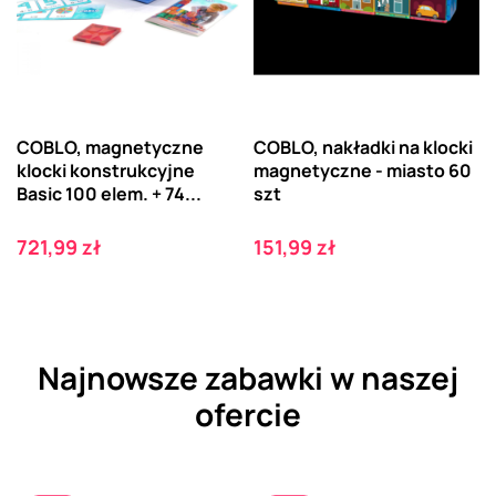
COBLO, magnetyczne
COBLO, nakładki na klocki
klocki konstrukcyjne
magnetyczne - miasto 60
Basic 100 elem. + 74...
szt
Cena
Cena
721,99 zł
151,99 zł
Najnowsze zabawki w naszej
ofercie