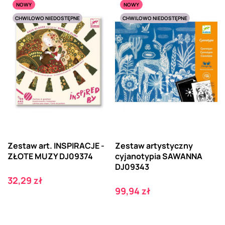
NOWY
NOWY
CHWILOWO NIEDOSTĘPNE
CHWILOWO NIEDOSTĘPNE
Zestaw art. INSPIRACJE -
Zestaw artystyczny
ZŁOTE MUZY DJ09374
cyjanotypia SAWANNA
DJ09343
Cena
32,29 zł
Cena
99,94 zł