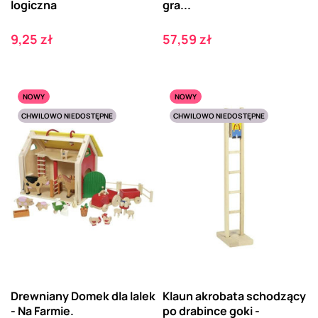
logiczna
gra...
Cena
Cena
9,25 zł
57,59 zł
NOWY
NOWY
CHWILOWO NIEDOSTĘPNE
CHWILOWO NIEDOSTĘPNE
Drewniany Domek dla lalek
Klaun akrobata schodzący
- Na Farmie.
po drabince goki -