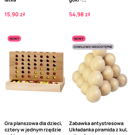
Cena
Cena
15,90 zł
54,98 zł
NOWY
NOWY
CHWILOWO NIEDOSTĘPNE
Gra planszowa dla dzieci,
Zabawka antystresowa
cztery w jednym rzędzie
Układanka piramida z kul,