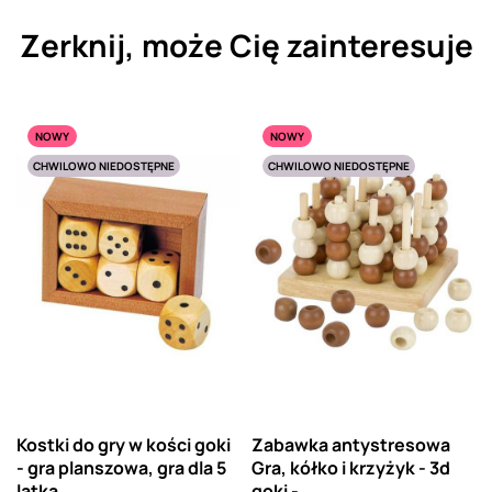
Zerknij, może Cię zainteresuje
NOWY
NOWY
CHWILOWO NIEDOSTĘPNE
CHWILOWO NIEDOSTĘPNE
Kostki do gry w kości goki
Zabawka antystresowa
- gra planszowa, gra dla 5
Gra, kółko i krzyżyk - 3d
latka
goki -...