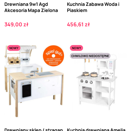
Drewniana 9w1 Agd
Kuchnia Zabawa Woda i
Akcesoria Mapa Zielona
Piaskiem
Cena
Cena
349,00 zł
456,61 zł
NOWY
NOWY
CHWILOWO NIEDOSTĘPNE
Drewniany sklep / stragan
Kuchnia drewniana Amelia