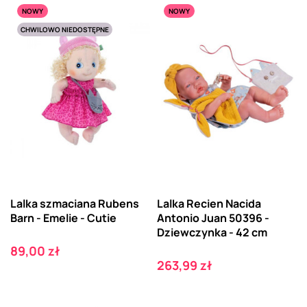
NOWY
NOWY
CHWILOWO NIEDOSTĘPNE
Lalka szmaciana Rubens
Lalka Recien Nacida
Barn - Emelie - Cutie
Antonio Juan 50396 -
Dziewczynka - 42 cm
Cena
89,00 zł
Cena
263,99 zł