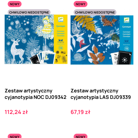
NOWY
NOWY
CHWILOWO NIEDOSTĘPNE
CHWILOWO NIEDOSTĘPNE
Zestaw artystyczny
Zestaw artystyczny
cyjanotypia NOC DJ09342
cyjanotypia LAS DJ09339
Cena
Cena
112,24 zł
67,19 zł
NOWY
NOWY