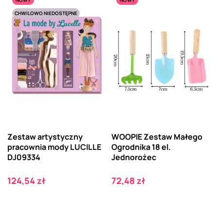
CHWILOWO NIEDOSTĘPNE
Zestaw artystyczny
WOOPIE Zestaw Małego
pracownia mody LUCILLE
Ogrodnika 18 el.
DJ09334
Jednorożec
Cena
Cena
124,54 zł
72,48 zł