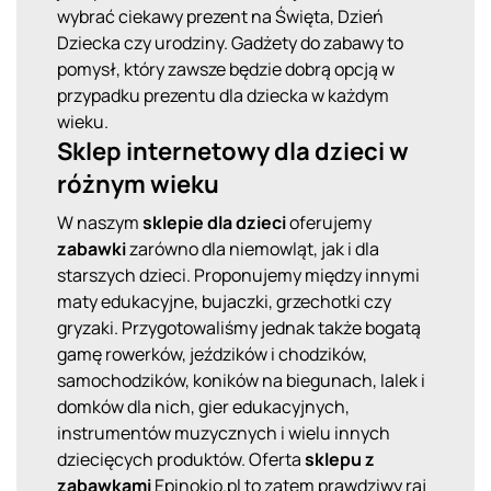
wybrać ciekawy prezent na Święta, Dzień
Dziecka czy urodziny. Gadżety do zabawy to
pomysł, który zawsze będzie dobrą opcją w
przypadku prezentu dla dziecka w każdym
wieku.
Sklep internetowy dla dzieci w
różnym wieku
W naszym
sklepie dla dzieci
oferujemy
zabawki
zarówno dla niemowląt, jak i dla
starszych dzieci. Proponujemy między innymi
maty edukacyjne, bujaczki, grzechotki czy
gryzaki. Przygotowaliśmy jednak także bogatą
gamę rowerków, jeździków i chodzików,
samochodzików, koników na biegunach, lalek i
domków dla nich, gier edukacyjnych,
instrumentów muzycznych i wielu innych
dziecięcych produktów. Oferta
sklepu z
zabawkami
Epinokio.pl to zatem prawdziwy raj