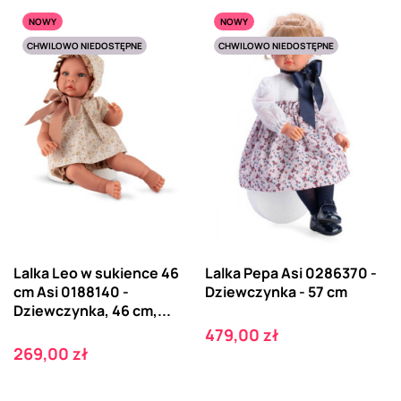
NOWY
NOWY
CHWILOWO NIEDOSTĘPNE
CHWILOWO NIEDOSTĘPNE
Lalka Leo w sukience 46
Lalka Pepa Asi 0286370 -
cm Asi 0188140 -
Dziewczynka - 57 cm
Dziewczynka, 46 cm,...
Cena
479,00 zł
Cena
269,00 zł