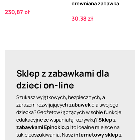
drewniana zabawka...
Cena
230,87 zł
Cena
30,38 zł
Sklep z zabawkami dla
dzieci on-line
Szukasz wyjątkowych, bezpiecznych, a
zarazem rozwijających
zabawek
dla swojego
dziecka? Gadżetów łączących w sobie funkcje
edukacyjne ze wspaniałą rozrywką?
Sklep z
zabawkami
Epinokio.pl
to idealne miejsce na
takie poszukiwania. Nasz
internetowy sklep z