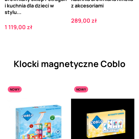
i kuchnia dla dzieci w
z akcesoriami
stylu...
Cena
289,00 zł
Cena
1 119,00 zł
Klocki magnetyczne Coblo
NOWY
NOWY