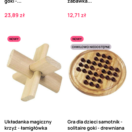
goki -...
zabawka...
Cena
Cena
23,89 zł
12,71 zł
NOWY
NOWY
CHWILOWO NIEDOSTĘPNE
Układanka magiczny
Gra dla dzieci samotnik -
krzyż - łamigłówka
solitaire goki - drewniana