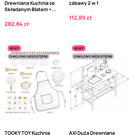
Drewniana Kuchnia ze
zabawy 2 w 1
Składanym Blatem +...
Cena
112,89 zł
Cena
282,84 zł
NOWY
NOWY
CHWILOWO NIEDOSTĘPNE
CHWILOWO NIEDOSTĘPNE
TOOKY TOY Kuchnia
AXI Duża Drewniana