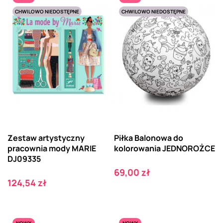
CHWILOWO NIEDOSTĘPNE
CHWILOWO NIEDOSTĘPNE
Zestaw artystyczny
Piłka Balonowa do
pracownia mody MARIE
kolorowania JEDNOROŻCE
DJ09335
Cena
69,00 zł
Cena
124,54 zł
NOWY
NOWY