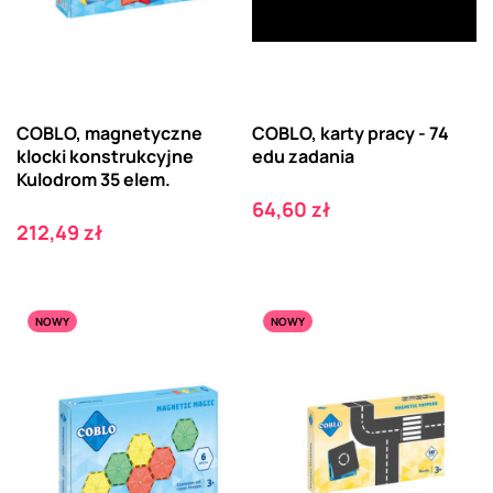
COBLO, magnetyczne
COBLO, karty pracy - 74
klocki konstrukcyjne
edu zadania
Kulodrom 35 elem.
Cena
64,60 zł
Cena
212,49 zł
NOWY
NOWY