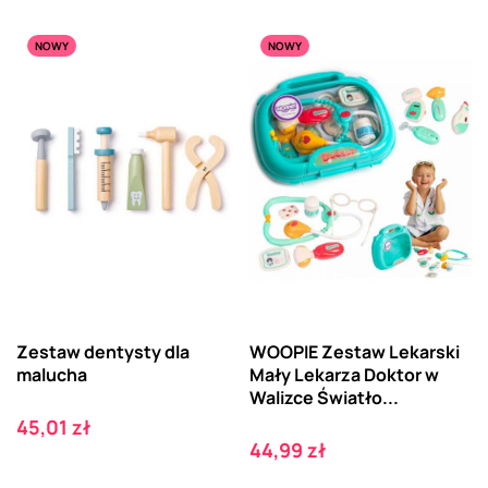
NOWY
NOWY
Zestaw dentysty dla
WOOPIE Zestaw Lekarski
malucha
Mały Lekarza Doktor w
Walizce Światło...
Cena
45,01 zł
Cena
44,99 zł