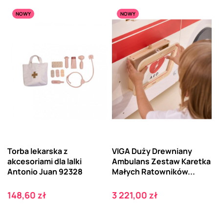
NOWY
NOWY
Torba lekarska z
VIGA Duży Drewniany
akcesoriami dla lalki
Ambulans Zestaw Karetka
Antonio Juan 92328
Małych Ratowników...
Cena
Cena
148,60 zł
3 221,00 zł