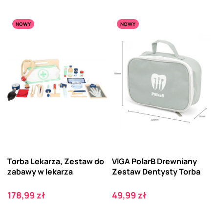
NOWY
NOWY
Torba Lekarza, Zestaw do
VIGA PolarB Drewniany
zabawy w lekarza
Zestaw Dentysty Torba
Cena
Cena
178,99 zł
49,99 zł