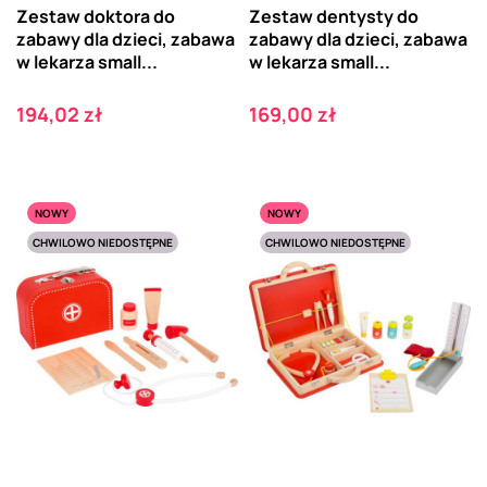
Zestaw doktora do
Zestaw dentysty do
zabawy dla dzieci, zabawa
zabawy dla dzieci, zabawa
w lekarza small...
w lekarza small...
Cena
Cena
194,02 zł
169,00 zł
NOWY
NOWY
CHWILOWO NIEDOSTĘPNE
CHWILOWO NIEDOSTĘPNE