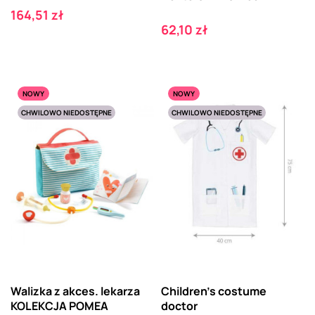
Cena
164,51 zł
Cena
62,10 zł
NOWY
NOWY
CHWILOWO NIEDOSTĘPNE
CHWILOWO NIEDOSTĘPNE
Walizka z akces. lekarza
Children's costume
KOLEKCJA POMEA
doctor