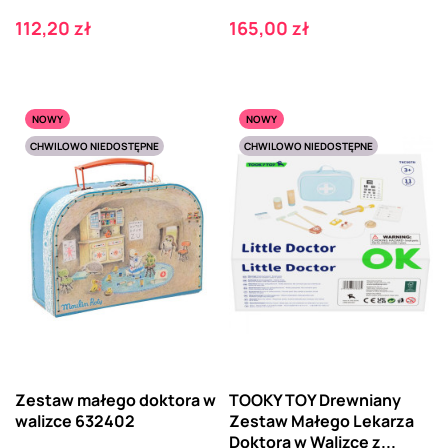
Cena
Cena
112,20 zł
165,00 zł
NOWY
NOWY
CHWILOWO NIEDOSTĘPNE
CHWILOWO NIEDOSTĘPNE
Zestaw małego doktora w
TOOKY TOY Drewniany
walizce 632402
Zestaw Małego Lekarza
Doktora w Walizce z...