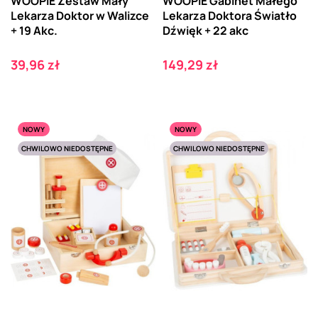
WOOPIE Zestaw Mały
WOOPIE Gabinet Małego
Lekarza Doktor w Walizce
Lekarza Doktora Światło
+ 19 Akc.
Dźwięk + 22 akc
Cena
Cena
39,96 zł
149,29 zł
NOWY
NOWY
CHWILOWO NIEDOSTĘPNE
CHWILOWO NIEDOSTĘPNE