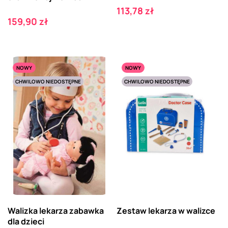
Cena
113,78 zł
Cena
159,90 zł
NOWY
NOWY
CHWILOWO NIEDOSTĘPNE
CHWILOWO NIEDOSTĘPNE
Walizka lekarza zabawka
Zestaw lekarza w walizce
dla dzieci