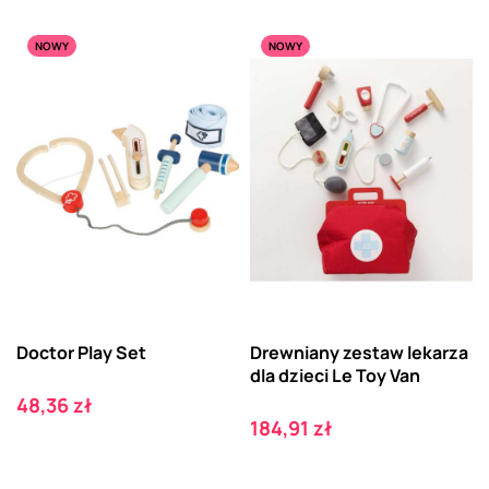
NOWY
NOWY
Doctor Play Set
Drewniany zestaw lekarza
dla dzieci Le Toy Van
Cena
48,36 zł
Cena
184,91 zł