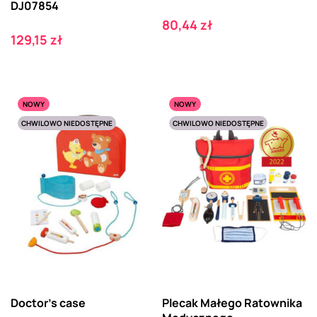
DJ07854
Cena
80,44 zł
Cena
129,15 zł
NOWY
NOWY
CHWILOWO NIEDOSTĘPNE
CHWILOWO NIEDOSTĘPNE
Doctor's case
Plecak Małego Ratownika