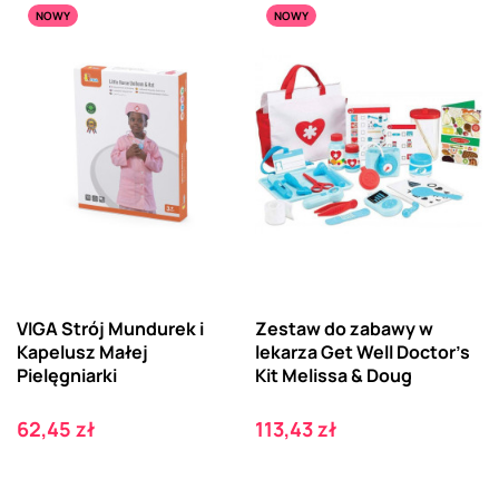
NOWY
NOWY
VIGA Strój Mundurek i
Zestaw do zabawy w
Kapelusz Małej
lekarza Get Well Doctor's
Pielęgniarki
Kit Melissa & Doug
Cena
Cena
62,45 zł
113,43 zł