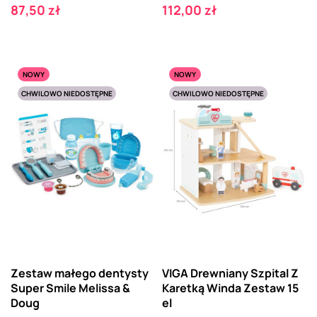
Cena
Cena
87,50 zł
112,00 zł
NOWY
NOWY
CHWILOWO NIEDOSTĘPNE
CHWILOWO NIEDOSTĘPNE
Zestaw małego dentysty
VIGA Drewniany Szpital Z
Super Smile Melissa &
Karetką Winda Zestaw 15
Doug
el