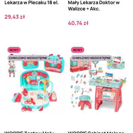
Lekarza w Plecaku 18 el.
Mały Lekarza Doktor w
Walizce + Akc.
Cena
29,43 zł
Cena
40,74 zł
NOWY
NOWY
CHWILOWO NIEDOSTĘPNE
CHWILOWO NIEDOSTĘPNE