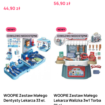
Cena
56,90 zł
Cena
44,90 zł
NOWY
NOWY
CHWILOWO NIEDOSTĘPNE
CHWILOWO NIEDOSTĘPNE
WOOPIE Zestaw Małego
WOOPIE Zestaw Małego
Dentysty Lekarza 33 el.
Lekarza Walizka 3w1 Torba