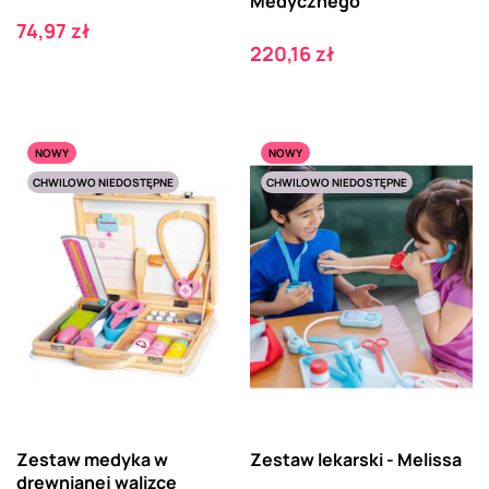
Medycznego
Cena
74,97 zł
Cena
220,16 zł
NOWY
NOWY
CHWILOWO NIEDOSTĘPNE
CHWILOWO NIEDOSTĘPNE
Zestaw medyka w
Zestaw lekarski - Melissa
drewnianej walizce