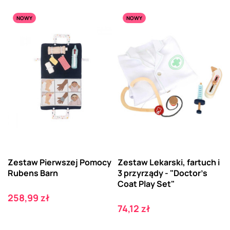
NOWY
NOWY
Zestaw Pierwszej Pomocy
Zestaw Lekarski, fartuch i
Rubens Barn
3 przyrządy - "Doctor's
Coat Play Set"
Cena
258,99 zł
Cena
74,12 zł