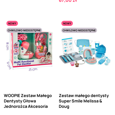
67,00 zł
NOWY
NOWY
CHWILOWO NIEDOSTĘPNE
CHWILOWO NIEDOSTĘPNE
WOOPIE Zestaw Małego
Zestaw małego dentysty
Dentysty Głowa
Super Smile Melissa &
Jednorożca Akcesoria
Doug