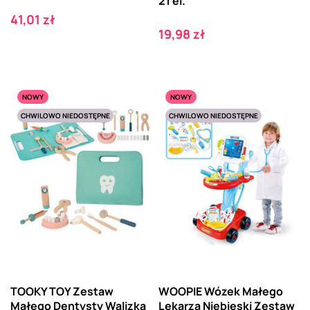
21 el.
Cena
41,01 zł
Cena
19,98 zł
NOWY
NOWY
CHWILOWO NIEDOSTĘPNE
CHWILOWO NIEDOSTĘPNE
TOOKY TOY Zestaw
WOOPIE Wózek Małego
Małego Dentysty Walizka
Lekarza Niebieski Zestaw