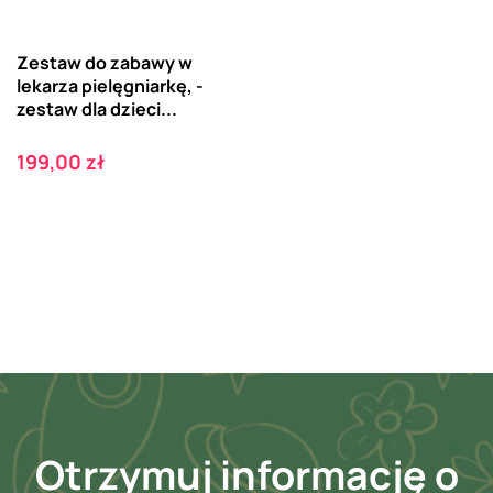
Zestaw do zabawy w
lekarza pielęgniarkę, -
zestaw dla dzieci...
Cena
199,00 zł
Otrzymuj informację o