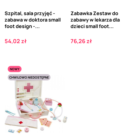
Szpital, sala przyjęć -
Zabawka Zestaw do
zabawa w doktora small
zabawy w lekarza dla
foot design -...
dzieci small foot...
Cena
Cena
54,02 zł
76,26 zł
NOWY
CHWILOWO NIEDOSTĘPNE