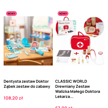
NOWY
NOWY
Dentysta zestaw Doktor
CLASSIC WORLD
Ząbek zestaw do zabawy
Drewniany Zestaw
Walizka Małego Doktora
Lekarza...
Cena
108,20 zł
Cena