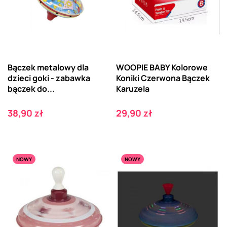
Bączek metalowy dla
WOOPIE BABY Kolorowe
dzieci goki - zabawka
Koniki Czerwona Bączek
bączek do...
Karuzela
Cena
Cena
38,90 zł
29,90 zł
NOWY
NOWY