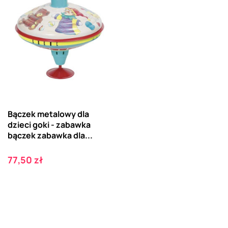
Bączek metalowy dla
dzieci goki - zabawka
bączek zabawka dla...
Cena
77,50 zł