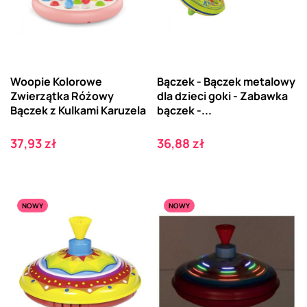
Woopie Kolorowe
Bączek - Bączek metalowy
Zwierzątka Różowy
dla dzieci goki - Zabawka
Bączek z Kulkami Karuzela
bączek -...
Cena
Cena
37,93 zł
36,88 zł
NOWY
NOWY