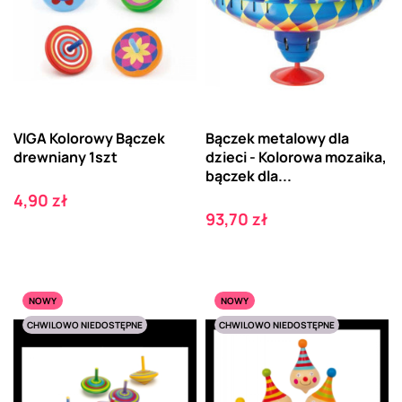
VIGA Kolorowy Bączek
Bączek metalowy dla
drewniany 1szt
dzieci - Kolorowa mozaika,
bączek dla...
Cena
4,90 zł
Cena
93,70 zł
NOWY
NOWY
CHWILOWO NIEDOSTĘPNE
CHWILOWO NIEDOSTĘPNE