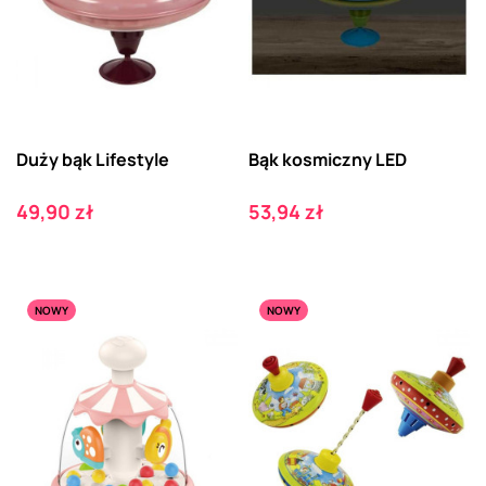
Duży bąk Lifestyle
Bąk kosmiczny LED
Cena
Cena
49,90 zł
53,94 zł
NOWY
NOWY