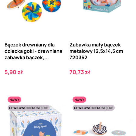
Bączek drewniany dla
Zabawka mały bączek
dziecka goki - drewniana
metalowy 12,5x14,5 cm
zabawka bączek,...
720362
Cena
Cena
5,90 zł
70,73 zł
NOWY
NOWY
CHWILOWO NIEDOSTĘPNE
CHWILOWO NIEDOSTĘPNE