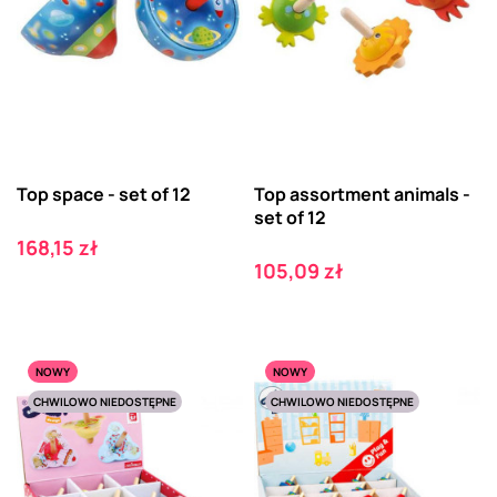
Top space - set of 12
Top assortment animals -
set of 12
Cena
168,15 zł
Cena
105,09 zł
NOWY
NOWY
CHWILOWO NIEDOSTĘPNE
CHWILOWO NIEDOSTĘPNE