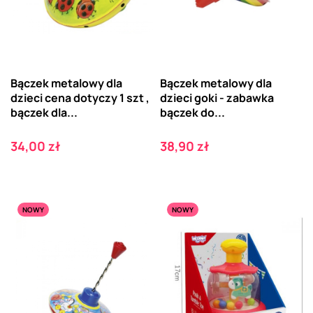
Bączek metalowy dla
Bączek metalowy dla
dzieci cena dotyczy 1 szt ,
dzieci goki - zabawka
bączek dla...
bączek do...
Cena
Cena
34,00 zł
38,90 zł
NOWY
NOWY