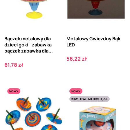
Bączek metalowy dla
Metalowy Gwiezdny Bąk
dzieci goki - zabawka
LED
bączek zabawka dla...
Cena
58,22 zł
Cena
61,78 zł
NOWY
NOWY
CHWILOWO NIEDOSTĘPNE