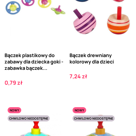
Bączek plastikowy do
Bączek drewniany
zabawy dla dziecka goki -
kolorowy dla dzieci
zabawka bączek...
Cena
7,24 zł
Cena
0,79 zł
NOWY
NOWY
CHWILOWO NIEDOSTĘPNE
CHWILOWO NIEDOSTĘPNE