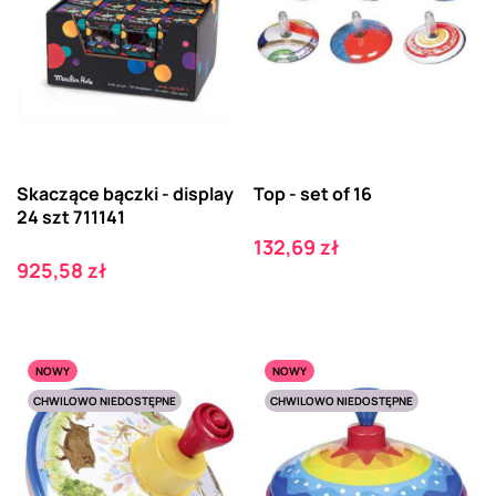
Skaczące bączki - display
Top - set of 16
24 szt 711141
Cena
132,69 zł
Cena
925,58 zł
NOWY
NOWY
CHWILOWO NIEDOSTĘPNE
CHWILOWO NIEDOSTĘPNE