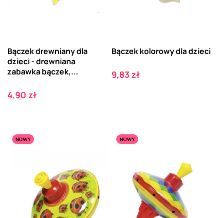
Bączek drewniany dla
Bączek kolorowy dla dzieci
dzieci - drewniana
zabawka bączek,...
Cena
9,83 zł
Cena
4,90 zł
NOWY
NOWY