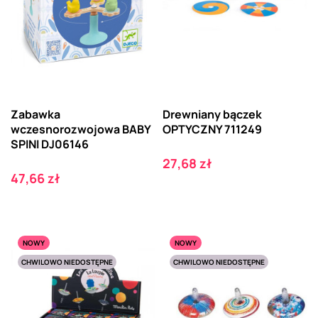
Zabawka
Drewniany bączek
wczesnorozwojowa BABY
OPTYCZNY 711249
SPINI DJ06146
Cena
27,68 zł
Cena
47,66 zł
NOWY
NOWY
CHWILOWO NIEDOSTĘPNE
CHWILOWO NIEDOSTĘPNE