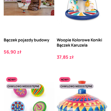
Bączek pojazdy budowy
Woopie Kolorowe Koniki
Bączek Karuzela
Cena
56,90 zł
Cena
37,85 zł
NOWY
NOWY
CHWILOWO NIEDOSTĘPNE
CHWILOWO NIEDOSTĘPNE