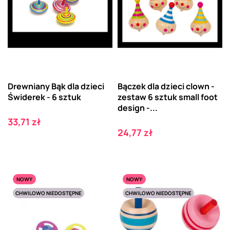
Drewniany Bąk dla dzieci
Bączek dla dzieci clown -
Świderek - 6 sztuk
zestaw 6 sztuk small foot
design -...
Cena
33,71 zł
Cena
24,77 zł
NOWY
NOWY
CHWILOWO NIEDOSTĘPNE
CHWILOWO NIEDOSTĘPNE