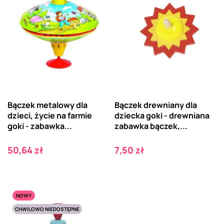
Bączek metalowy dla
Bączek drewniany dla
dzieci, życie na farmie
dziecka goki - drewniana
goki - zabawka...
zabawka bączek,...
Cena
Cena
50,64 zł
7,50 zł
NOWY
CHWILOWO NIEDOSTĘPNE