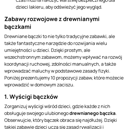
czas można nałożyć warstwę bezpiecznego dla
dzieci lakieru, aby odświeżyć jego wygląd.
Zabawy rozwojowe z drewnianymi
bączkami
Drewniane bączki to nie tylko tradycyjne zabawki, ale
także fantastyczne narzędzie do rozwijania wielu
umiejętności u dzieci. Dzięki prostym, ale
wszechstronnym zabawom, możemy wpływać na rozwój
koordynacji ruchowej, zdolności manualnych, a także
wprowadzać maluchy w podstawowe zasady fizyki.
Poniżej prezentujemy 10 propozycji zabaw, które możecie
wprowadzić w domowym zaciszu.
1. Wyścigi bączków
Zorganizuj wyścigi wśród dzieci, gdzie każde z nich
obsługuje swojego ulubionego
drewnianego bączka
.
Obserwujcie, który bączek obraca się najdłużej. Dzięki
takiej zabawie dzieci uczą się zasad rywalizacji i