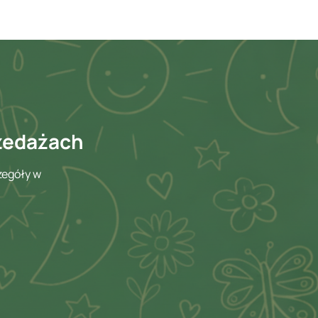
rzedażach
zegóły w