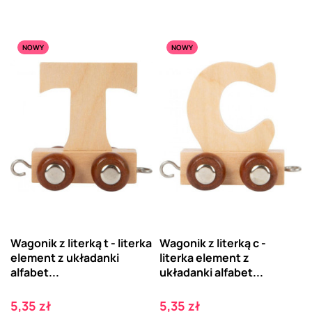
NOWY
NOWY
Wagonik z literką t - literka
Wagonik z literką c -
element z układanki
literka element z
alfabet...
układanki alfabet...
Cena
Cena
5,35 zł
5,35 zł