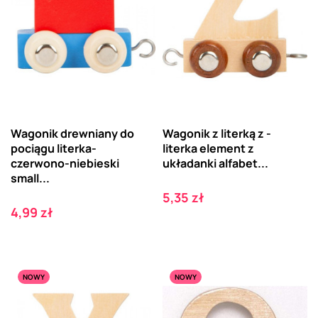
Wagonik drewniany do
Wagonik z literką z -
pociągu literka-
literka element z
czerwono-niebieski
układanki alfabet...
small...
Cena
5,35 zł
Cena
4,99 zł
NOWY
NOWY