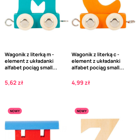
Wagonik z literką m -
Wagonik z literką c -
element z układanki
element z układanki
alfabet pociąg small...
alfabet pociąg small...
Cena
Cena
5,62 zł
4,99 zł
NOWY
NOWY