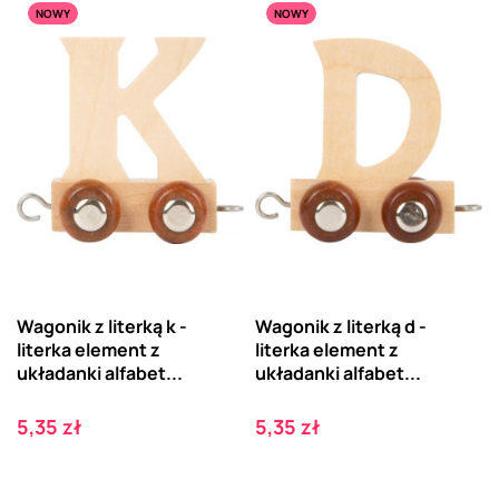
NOWY
NOWY
Wagonik z literką k -
Wagonik z literką d -
literka element z
literka element z
układanki alfabet...
układanki alfabet...
Cena
Cena
5,35 zł
5,35 zł