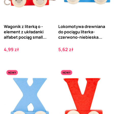
Wagonik z literką o -
Lokomotywa drewniana
element z układanki
do pociągu literka-
alfabet pociąg small...
czerwono-niebieska...
Cena
Cena
4,99 zł
5,62 zł
NOWY
NOWY