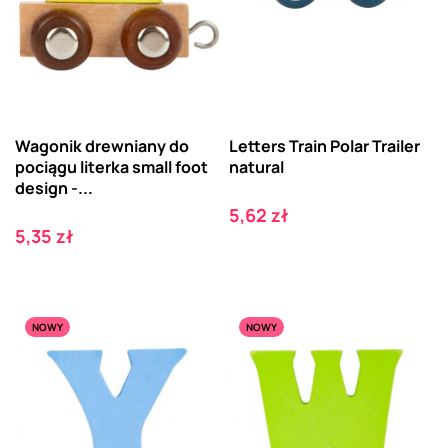
Wagonik drewniany do
Letters Train Polar Trailer
pociągu literka small foot
natural
design -...
Cena
5,62 zł
Cena
5,35 zł
NOWY
NOWY