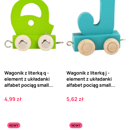
Wagonik z literką q -
Wagonik z literką j -
element z układanki
element z układanki
alfabet pociąg small...
alfabet pociąg small...
Cena
Cena
4,99 zł
5,62 zł
NOWY
NOWY