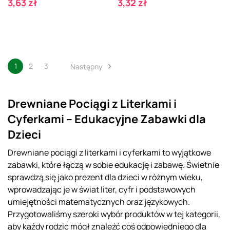
Cena
Cena
3,63 zł
3,32 zł
1
2
3
Następny

Drewniane Pociągi z Literkami i
Cyferkami – Edukacyjne Zabawki dla
Dzieci
Drewniane pociągi z literkami i cyferkami to wyjątkowe
zabawki, które łączą w sobie edukację i zabawę. Świetnie
sprawdzą się jako prezent dla dzieci w różnym wieku,
wprowadzając je w świat liter, cyfr i podstawowych
umiejętności matematycznych oraz językowych.
Przygotowaliśmy szeroki wybór produktów w tej kategorii,
aby każdy rodzic mógł znaleźć coś odpowiedniego dla