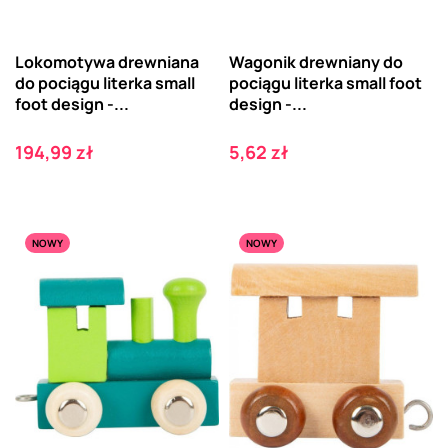
Lokomotywa drewniana
Wagonik drewniany do
do pociągu literka small
pociągu literka small foot
foot design -...
design -...
Cena
Cena
194,99 zł
5,62 zł
NOWY
NOWY