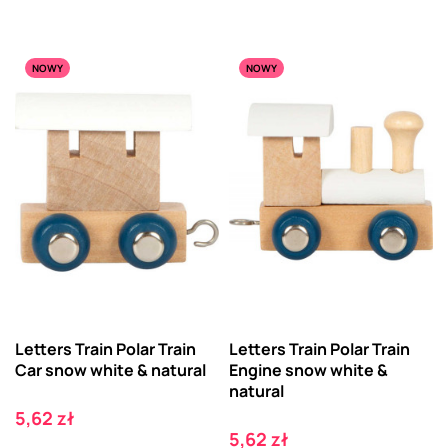
NOWY
NOWY
Letters Train Polar Train
Letters Train Polar Train
Car snow white & natural
Engine snow white &
natural
Cena
5,62 zł
Cena
5,62 zł