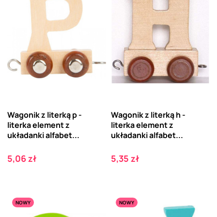
Wagonik z literką p -
Wagonik z literką h -
literka element z
literka element z
układanki alfabet...
układanki alfabet...
Cena
Cena
5,06 zł
5,35 zł
NOWY
NOWY