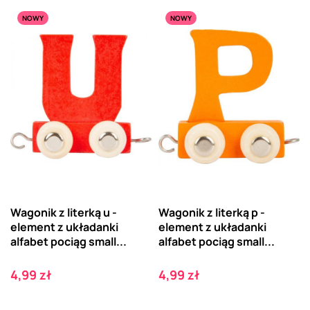
NOWY
NOWY
Wagonik z literką u -
Wagonik z literką p -
element z układanki
element z układanki
alfabet pociąg small...
alfabet pociąg small...
Cena
Cena
4,99 zł
4,99 zł