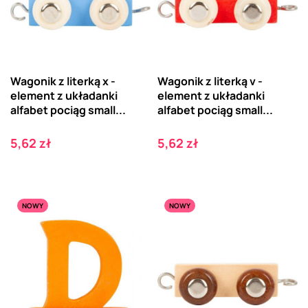
Wagonik z literką x -
Wagonik z literką v -
element z układanki
element z układanki
alfabet pociąg small...
alfabet pociąg small...
Cena
Cena
5,62 zł
5,62 zł
NOWY
NOWY