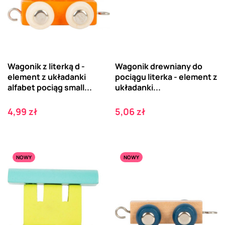
Wagonik z literką d -
Wagonik drewniany do
element z układanki
pociągu literka - element z
alfabet pociąg small...
układanki...
Cena
Cena
4,99 zł
5,06 zł
NOWY
NOWY