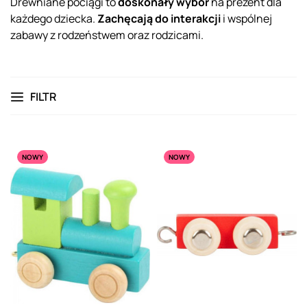
Drewniane pociągi to
doskonały wybór
na prezent dla
każdego dziecka.
Zachęcają do interakcji
i wspólnej
zabawy z rodzeństwem oraz rodzicami.
FILTR
NOWY
NOWY