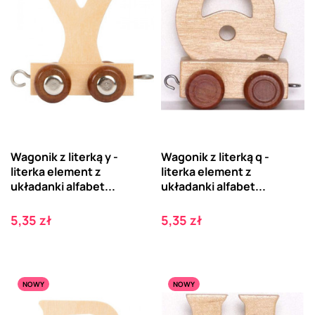
Wagonik z literką y -
Wagonik z literką q -
literka element z
literka element z
układanki alfabet...
układanki alfabet...
Cena
Cena
5,35 zł
5,35 zł
NOWY
NOWY