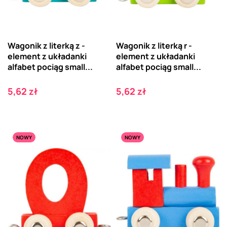
Wagonik z literką z -
Wagonik z literką r -
element z układanki
element z układanki
alfabet pociąg small...
alfabet pociąg small...
Cena
Cena
5,62 zł
5,62 zł
NOWY
NOWY