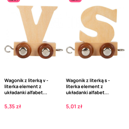
Wagonik z literką v -
Wagonik z literką s -
literka element z
literka element z
układanki alfabet...
układanki alfabet...
Cena
Cena
5,35 zł
5,01 zł