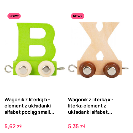
NOWY
NOWY
Wagonik z literką b -
Wagonik z literką x -
element z układanki
literka element z
alfabet pociąg small...
układanki alfabet...
Cena
Cena
5,62 zł
5,35 zł