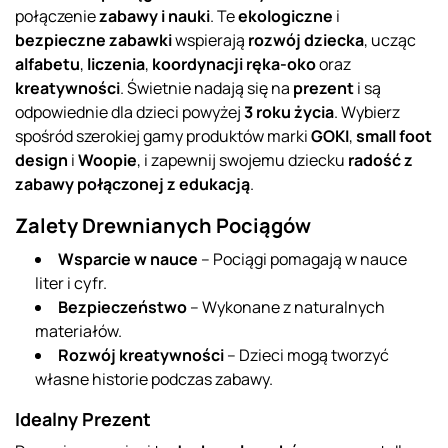
połączenie
zabawy i nauki
. Te
ekologiczne
i
bezpieczne zabawki
wspierają
rozwój dziecka
, ucząc
alfabetu
,
liczenia
,
koordynacji ręka-oko
oraz
kreatywności
. Świetnie nadają się na
prezent
i są
odpowiednie dla dzieci powyżej
3 roku życia
. Wybierz
spośród szerokiej gamy produktów marki
GOKI
,
small foot
design
i
Woopie
, i zapewnij swojemu dziecku
radość z
zabawy połączonej z edukacją
.
Zalety Drewnianych Pociągów
Wsparcie w nauce
– Pociągi pomagają w nauce
liter i cyfr.
Bezpieczeństwo
– Wykonane z naturalnych
materiałów.
Rozwój kreatywności
– Dzieci mogą tworzyć
własne historie podczas zabawy.
Idealny Prezent