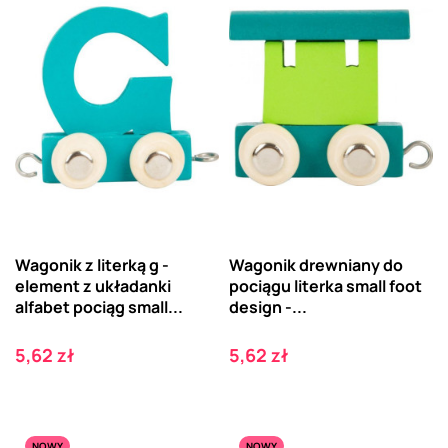
Wagonik z literką g -
Wagonik drewniany do
element z układanki
pociągu literka small foot
alfabet pociąg small...
design -...
Cena
Cena
5,62 zł
5,62 zł
NOWY
NOWY