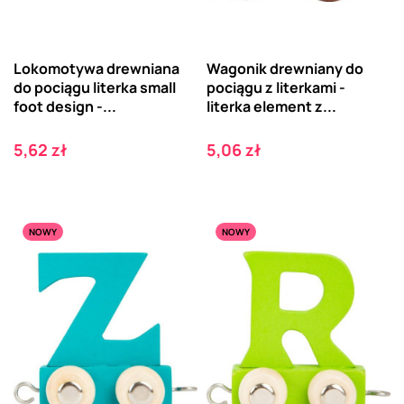
Lokomotywa drewniana
Wagonik drewniany do
do pociągu literka small
pociągu z literkami -
foot design -...
literka element z...
Cena
Cena
5,62 zł
5,06 zł
NOWY
NOWY