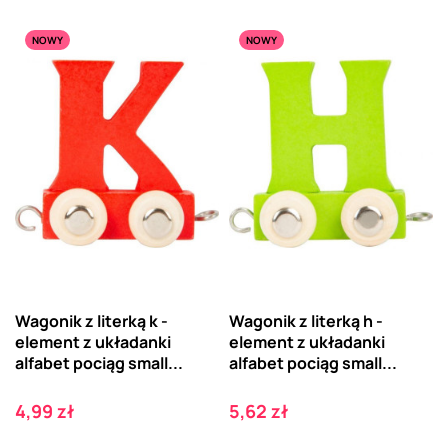
NOWY
NOWY
Wagonik z literką k -
Wagonik z literką h -
element z układanki
element z układanki
alfabet pociąg small...
alfabet pociąg small...
Cena
Cena
4,99 zł
5,62 zł