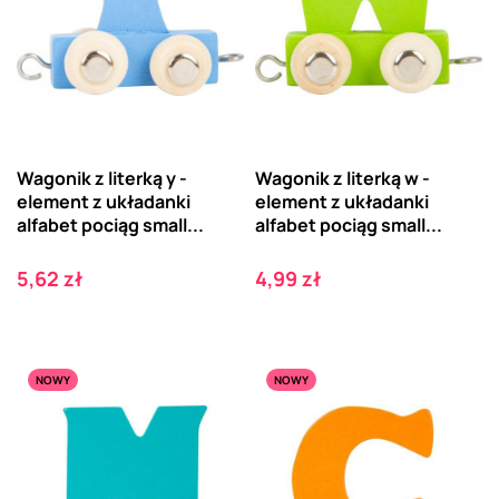
Wagonik z literką y -
Wagonik z literką w -
element z układanki
element z układanki
alfabet pociąg small...
alfabet pociąg small...
Cena
Cena
5,62 zł
4,99 zł
NOWY
NOWY