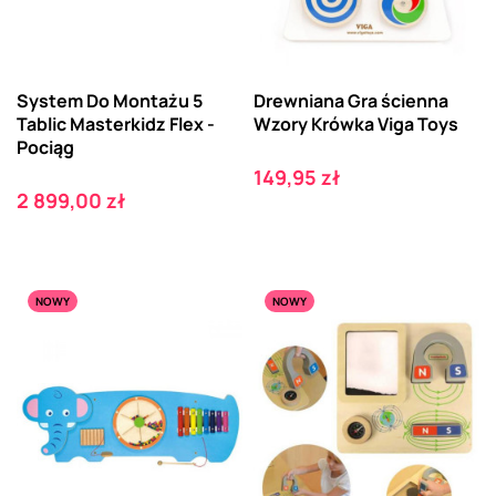
System Do Montażu 5
Drewniana Gra ścienna
Tablic Masterkidz Flex -
Wzory Krówka Viga Toys
Pociąg
Cena
149,95 zł
Cena
2 899,00 zł
NOWY
NOWY