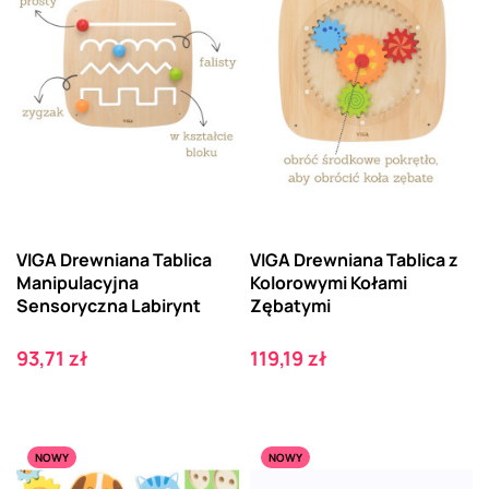
VIGA Drewniana Tablica
VIGA Drewniana Tablica z
Manipulacyjna
Kolorowymi Kołami
Sensoryczna Labirynt
Zębatymi
Cena
Cena
93,71 zł
119,19 zł
NOWY
NOWY