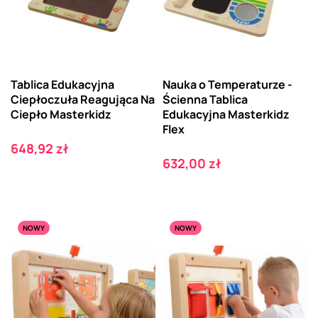
Tablica Edukacyjna
Nauka o Temperaturze -
Ciepłoczuła Reagująca Na
Ścienna Tablica
Ciepło Masterkidz
Edukacyjna Masterkidz
Flex
Cena
648,92 zł
Cena
632,00 zł
NOWY
NOWY