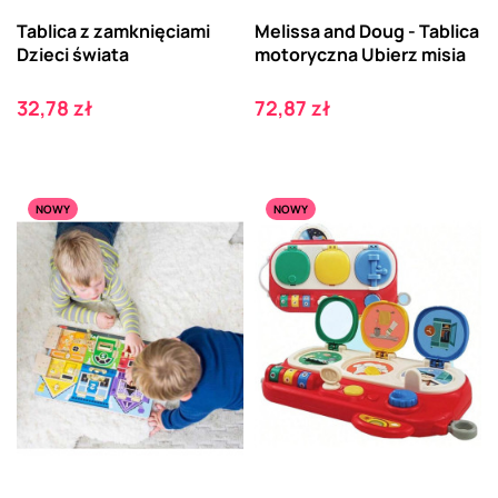
Tablica z zamknięciami
Melissa and Doug - Tablica
Dzieci świata
motoryczna Ubierz misia
Cena
Cena
32,78 zł
72,87 zł
NOWY
NOWY