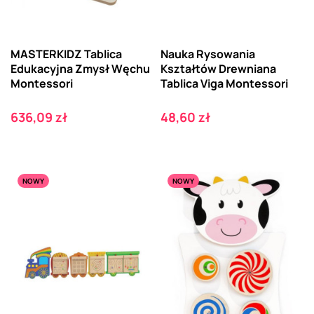
MASTERKIDZ Tablica
Nauka Rysowania
Edukacyjna Zmysł Węchu
Kształtów Drewniana
Montessori
Tablica Viga Montessori
Cena
Cena
636,09 zł
48,60 zł
NOWY
NOWY