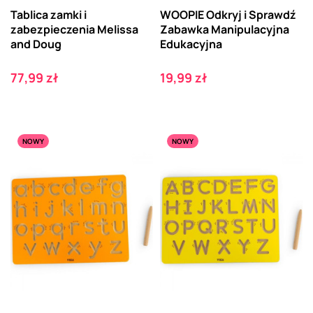
Tablica zamki i
WOOPIE Odkryj i Sprawdź
zabezpieczenia Melissa
Zabawka Manipulacyjna
and Doug
Edukacyjna
Cena
Cena
77,99 zł
19,99 zł
NOWY
NOWY