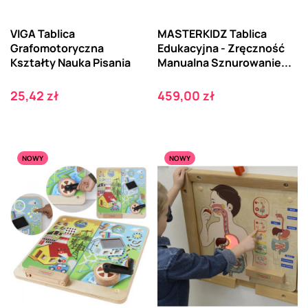
VIGA Tablica
MASTERKIDZ Tablica
Grafomotoryczna
Edukacyjna - Zręczność
Kształty Nauka Pisania
Manualna Sznurowanie...
Cena
Cena
25,42 zł
459,00 zł
NOWY
NOWY