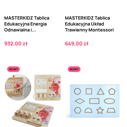
MASTERKIDZ Tablica
MASTERKIDZ Tablica
Edukacyjna Energia
Edukacyjna Układ
Odnawialna i...
Trawienny Montessori
Cena
Cena
932,00 zł
649,00 zł
NOWY
NOWY