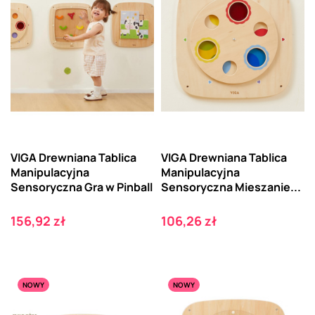
VIGA Drewniana Tablica
VIGA Drewniana Tablica
Manipulacyjna
Manipulacyjna
Sensoryczna Gra w Pinball
Sensoryczna Mieszanie...
Cena
Cena
156,92 zł
106,26 zł
NOWY
NOWY