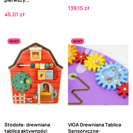
pierwszy...
Cena
139,15 zł
Cena
45,01 zł
NOWY
NOWY
Stodoła- drewniana
VIGA Drewniana Tablica
tablica aktywności
Sensoryczna-