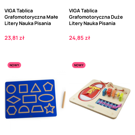
VIGA Tablica
VIGA Tablica
Grafomotoryczna Małe
Grafomotoryczna Duże
Litery Nauka Pisania
Litery Nauka Pisania
Cena
Cena
23,81 zł
24,85 zł
NOWY
NOWY