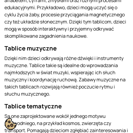
alfabetem, cyframi, zmysłami oraz różnymi procesami
edukacyjnymi. Przykładowo, dzieci mogą uczyć się o
cyklu życia żaby, procesie przyciągania magnetycznego
czy też układzie słonecznym. Dzięki tym tablicom, dzieci
mogą w sposób interaktywny i przyjemny odkrywać
skomplikowane zagadnienia naukowe.
Tablice muzyczne
Dzięki nim dzieci odkrywają różne dźwięki i instrumenty
muzyczne. Tablice takie są idealne do wprowadzania
najmłodszych w świat muzyki, wspierając ich słuch
muzyczny i koordynację ruchową. Zabawy muzyczne na
takich tablicach rozwijają również poczucie rytmu i
słuchu muzycznego.
Tablice tematyczne
Są one zaprojektowane wokół jednego motywu
przewodniego, na przykład kosmos, zwierzęta czy
transport. Pomagają dzieciom zgłębiać zainteresowania i