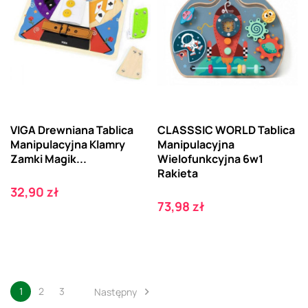
VIGA Drewniana Tablica
CLASSSIC WORLD Tablica
Manipulacyjna Klamry
Manipulacyjna
Zamki Magik...
Wielofunkcyjna 6w1
Rakieta
Cena
32,90 zł
Cena
73,98 zł
1
2
3
Następny
