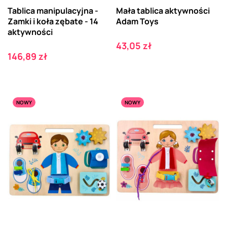
Tablica manipulacyjna -
Mała tablica aktywności
Zamki i koła zębate - 14
Adam Toys
aktywności
Cena
43,05 zł
Cena
146,89 zł
NOWY
NOWY