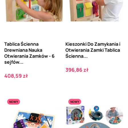
Tablica Ścienna
Kieszonki Do Zamykania i
Drewniana Nauka
Otwierania Zamki Tablica
Otwierania Zamków - 6
Ścienna...
sejfów...
Cena
396,86 zł
Cena
408,59 zł
NOWY
NOWY