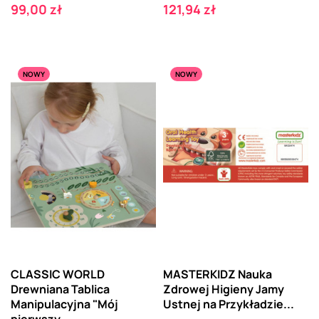
Cena
Cena
99,00 zł
121,94 zł
NOWY
NOWY
CLASSIC WORLD
MASTERKIDZ Nauka
Drewniana Tablica
Zdrowej Higieny Jamy
Manipulacyjna "Mój
Ustnej na Przykładzie...