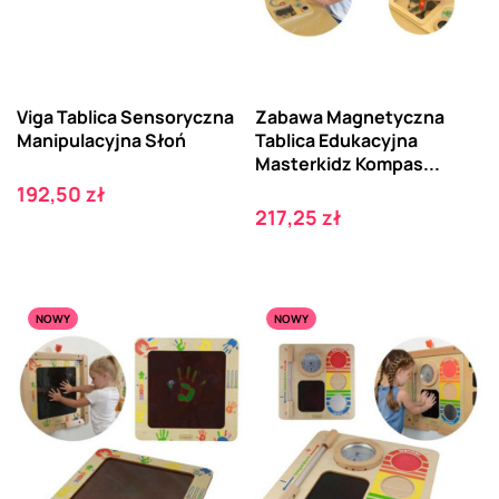
Viga Tablica Sensoryczna
Zabawa Magnetyczna
Manipulacyjna Słoń
Tablica Edukacyjna
Masterkidz Kompas...
Cena
192,50 zł
Cena
217,25 zł
NOWY
NOWY