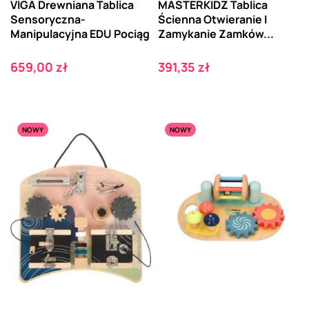
VIGA Drewniana Tablica
MASTERKIDZ Tablica
Sensoryczna-
Ścienna Otwieranie I
Manipulacyjna EDU Pociąg
Zamykanie Zamków...
Cena
Cena
659,00 zł
391,35 zł
NOWY
NOWY