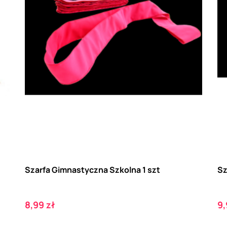
Szarfa Gimnastyczna Szkolna 1 szt
Sz
Cena
C
8,99 zł
9,