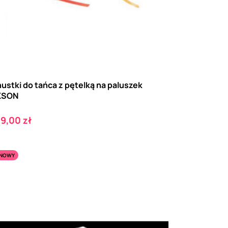
ustki do tańca z pętelką na paluszek
KSON
ena
9,00 zł
NOWY