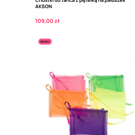
AKSON
Cena
109,00 zł
NOWY