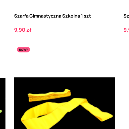
Szarfa Gimnastyczna Szkolna 1 szt
Sz
Cena
C
9,90 zł
9,
NOWY