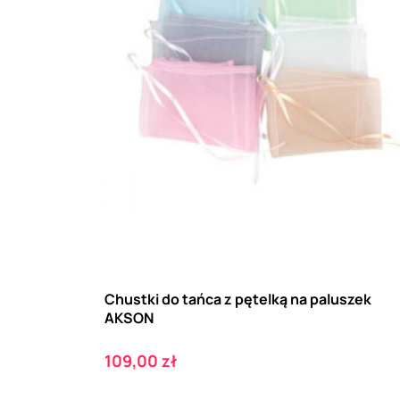
Chustki do tańca z pętelką na paluszek
AKSON
Cena
109,00 zł