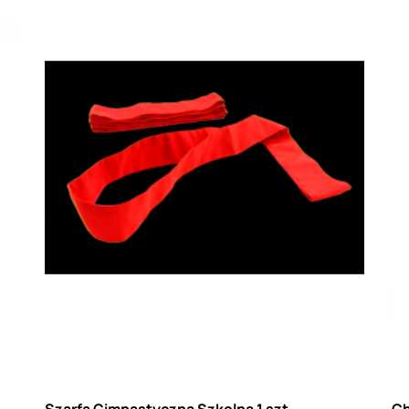
Szarfa Gimnastyczna Szkolna 1 szt
Ch