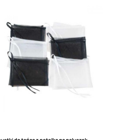
ustki do tańca z pętelką na paluszek