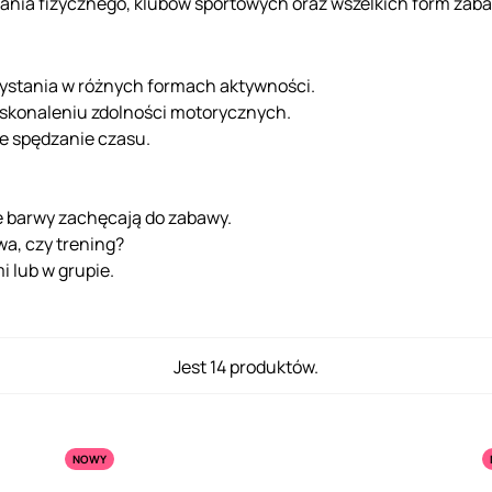
nia fizycznego, klubów sportowych oraz wszelkich form zab
ystania w różnych formach aktywności.
skonaleniu zdolności motorycznych.
e spędzanie czasu.
e barwy zachęcają do zabawy.
wa, czy trening?
i lub w grupie.
Jest 14 produktów.
NOWY