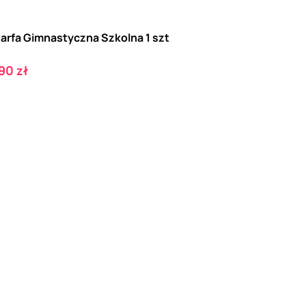
arfa Gimnastyczna Szkolna 1 szt
ena
90 zł