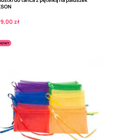
KSON
ena
9,00 zł
NOWY