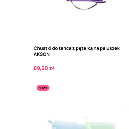
Chustki do tańca z pętelką na paluszek
AKSON
Cena
89,90 zł
NOWY