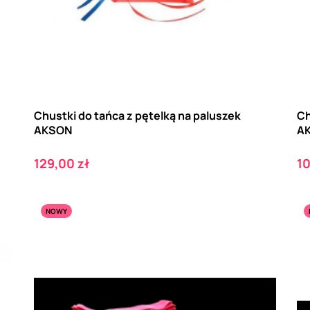
Chustki do tańca z pętelką na paluszek
Ch
AKSON
A
Cena
C
129,00 zł
10
NOWY