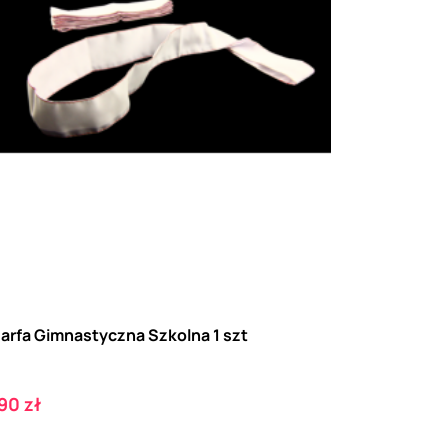
arfa Gimnastyczna Szkolna 1 szt
ena
90 zł