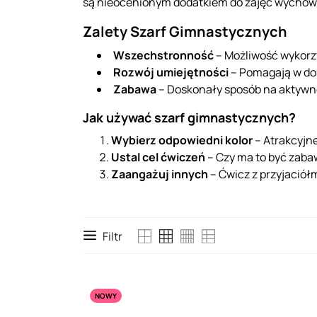
są nieocenionym dodatkiem do zajęć wychowa
Zalety Szarf Gimnastycznych
Wszechstronność
– Możliwość wykorz
Rozwój umiejętności
– Pomagają w do
Zabawa
– Doskonały sposób na aktywn
Jak używać szarf gimnastycznych?
Wybierz odpowiedni kolor
– Atrakcyjn
Ustal cel ćwiczeń
– Czy ma to być zaba
Zaangażuj innych
– Ćwicz z przyjaciółm
Filtr
NOWY