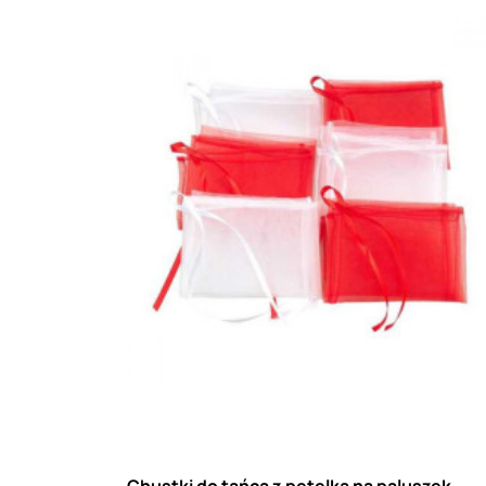
Chustki do tańca z pętelką na paluszek