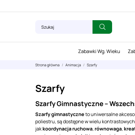
Zabawki Wg. Wieku
Zab
Strona główna
Animacja
Szarfy
Szarfy
Szarfy Gimnastyczne – Wszech
Szarfy gimnastyczne
to uniwersalne akceso
poliestru, są dostępne w wielu kontrastowych
jak
koordynacja ruchowa
,
równowaga
,
krea