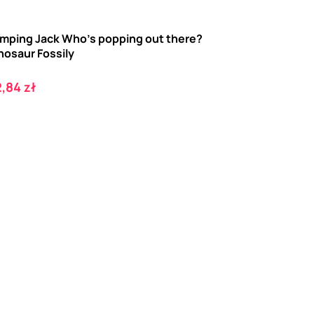
mping Jack Who's popping out there?
nosaur Fossily
ena
,84 zł