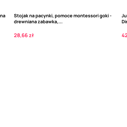
ana
Stojak na pacynki, pomoce montessori goki -
Ju
drewniana zabawka,...
Di
Cena
C
28,66 zł
42