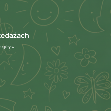
rzedażach
zegóły w