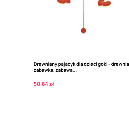
Drewniany pajacyk dla dzieci goki - drewni
zabawka, zabawa...
Cena
50,64 zł