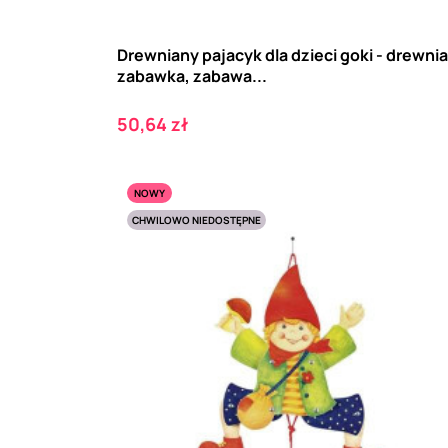
Drewniany pajacyk dla dzieci goki - drewni
zabawka, zabawa...
Cena
50,64 zł
NOWY
CHWILOWO NIEDOSTĘPNE