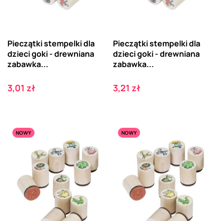
Pieczątki stempelki dla
Pieczątki stempelki dla
dzieci goki - drewniana
dzieci goki - drewniana
zabawka...
zabawka...
Cena
Cena
3,01 zł
3,21 zł
NOWY
NOWY