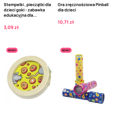
Stempelki , pieczątki dla
Gra zręcznościowa Pinball
dzieci goki - zabawka
dla dzieci
edukacyjna dla...
Cena
10,71 zł
Cena
3,09 zł
NOWY
NOWY