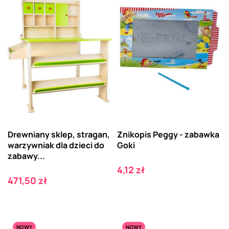
Drewniany sklep, stragan,
Znikopis Peggy - zabawka
warzywniak dla dzieci do
Goki
zabawy...
Cena
4,12 zł
Cena
471,50 zł
NOWY
NOWY