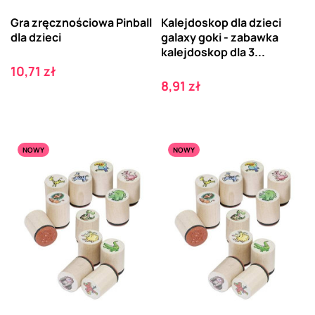
Gra zręcznościowa Pinball
Kalejdoskop dla dzieci
dla dzieci
galaxy goki - zabawka
kalejdoskop dla 3...
Cena
10,71 zł
Cena
8,91 zł
NOWY
NOWY