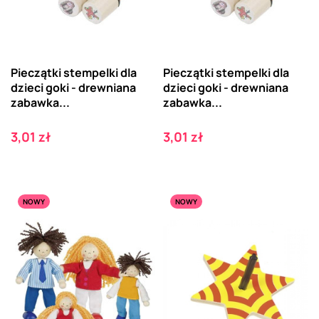
Pieczątki stempelki dla
Pieczątki stempelki dla
dzieci goki - drewniana
dzieci goki - drewniana
zabawka...
zabawka...
Cena
Cena
3,01 zł
3,01 zł
NOWY
NOWY