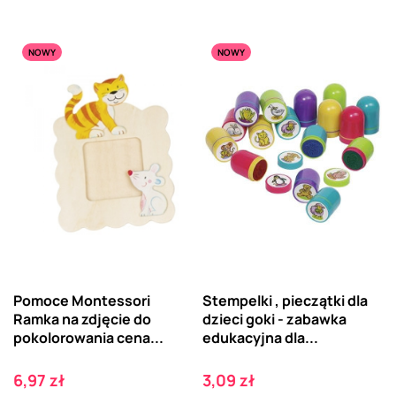
NOWY
NOWY
Pomoce Montessori
Stempelki , pieczątki dla
Ramka na zdjęcie do
dzieci goki - zabawka
pokolorowania cena...
edukacyjna dla...
Cena
Cena
6,97 zł
3,09 zł