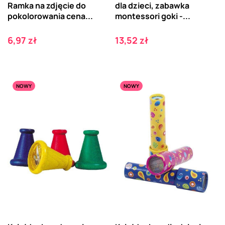
Ramka na zdjęcie do
dla dzieci, zabawka
pokolorowania cena...
montessori goki -...
Cena
Cena
6,97 zł
13,52 zł
NOWY
NOWY