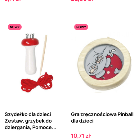
NOWY
NOWY
Szydełko dla dzieci
Gra zręcznościowa Pinball
Zestaw, grzybek do
dla dzieci
dziergania, Pomoce...
Cena
10,71 zł