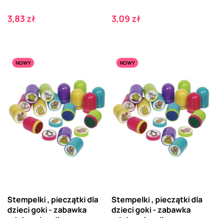
Cena
Cena
3,83 zł
3,09 zł
NOWY
NOWY
Stempelki , pieczątki dla
Stempelki , pieczątki dla
dzieci goki - zabawka
dzieci goki - zabawka