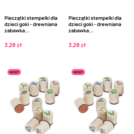
Pieczątki stempelki dla
Pieczątki stempelki dla
dzieci goki - drewniana
dzieci goki - drewniana
zabawka...
zabawka...
Cena
Cena
3,28 zł
3,28 zł
NOWY
NOWY