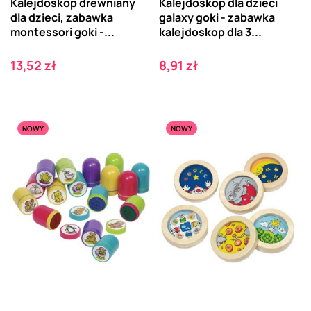
Kalejdoskop drewniany
Kalejdoskop dla dzieci
dla dzieci, zabawka
galaxy goki - zabawka
montessori goki -...
kalejdoskop dla 3...
Cena
Cena
13,52 zł
8,91 zł
NOWY
NOWY