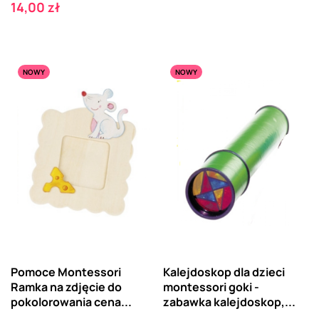
Cena
14,00 zł
NOWY
NOWY
Pomoce Montessori
Kalejdoskop dla dzieci
Ramka na zdjęcie do
montessori goki -
pokolorowania cena...
zabawka kalejdoskop,...