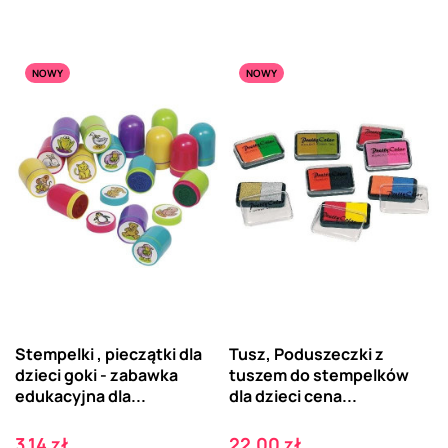
NOWY
NOWY
Stempelki , pieczątki dla
Tusz, Poduszeczki z
dzieci goki - zabawka
tuszem do stempelków
edukacyjna dla...
dla dzieci cena...
Cena
Cena
3,14 zł
22,00 zł