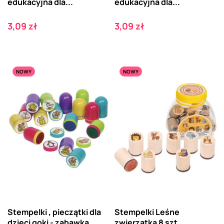
edukacyjna dla...
edukacyjna dla...
Cena
Cena
3,09 zł
3,09 zł
NOWY
NOWY
Stempelki , pieczątki dla
Stempelki Leśne
dzieci goki - zabawka
zwierzątka 8 szt.