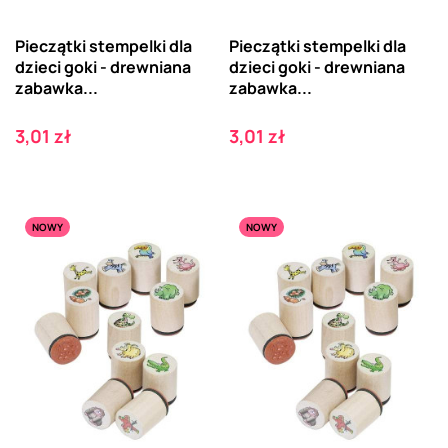
Pieczątki stempelki dla
Pieczątki stempelki dla
dzieci goki - drewniana
dzieci goki - drewniana
zabawka...
zabawka...
Cena
Cena
3,01 zł
3,01 zł
NOWY
NOWY