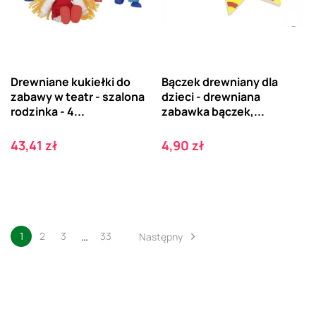
Drewniane kukiełki do
Bączek drewniany dla
zabawy w teatr - szalona
dzieci - drewniana
rodzinka - 4...
zabawka bączek,...
Cena
Cena
43,41 zł
4,90 zł
…
1
2
3
33
Następny
