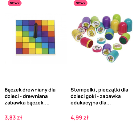
NOWY
NOWY
Bączek drewniany dla
Stempelki , pieczątki dla
dzieci - drewniana
dzieci goki - zabawka
zabawka bączek,...
edukacyjna dla...
Cena
Cena
3,83 zł
4,99 zł