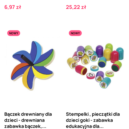
Cena
Cena
6,97 zł
25,22 zł
NOWY
NOWY
Bączek drewniany dla
Stempelki , pieczątki dla
dzieci - drewniana
dzieci goki - zabawka
zabawka bączek,...
edukacyjna dla...