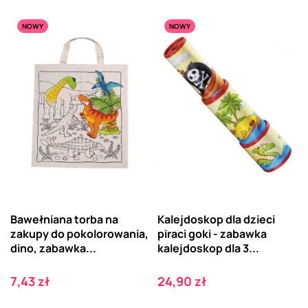
NOWY
NOWY
Bawełniana torba na
Kalejdoskop dla dzieci
zakupy do pokolorowania,
piraci goki - zabawka
dino, zabawka...
kalejdoskop dla 3...
Cena
Cena
7,43 zł
24,90 zł