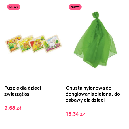
NOWY
NOWY
Puzzle dla dzieci -
Chusta nylonowa do
zwierzątka
żonglowania zielona , do
zabawy dla dzieci
Cena
9,68 zł
Cena
18,34 zł