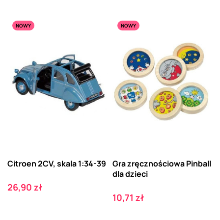
NOWY
NOWY
Citroen 2CV, skala 1:34-39
Gra zręcznościowa Pinball
dla dzieci
Cena
26,90 zł
Cena
10,71 zł