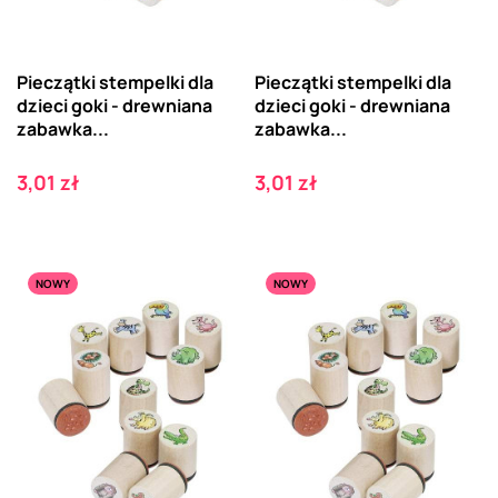
Pieczątki stempelki dla
Pieczątki stempelki dla
dzieci goki - drewniana
dzieci goki - drewniana
zabawka...
zabawka...
Cena
Cena
3,01 zł
3,01 zł
NOWY
NOWY