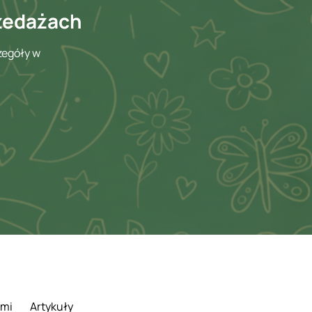
rzedażach
zegóły w
ami
Artykuły