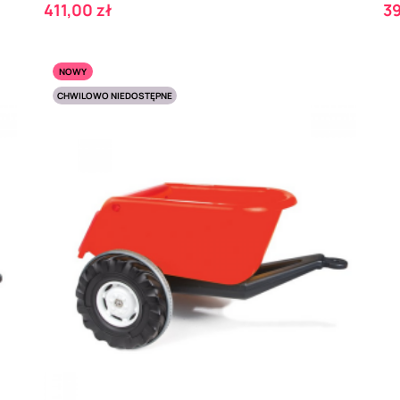
Cena
C
411,00 zł
39
NOWY
CHWILOWO NIEDOSTĘPNE