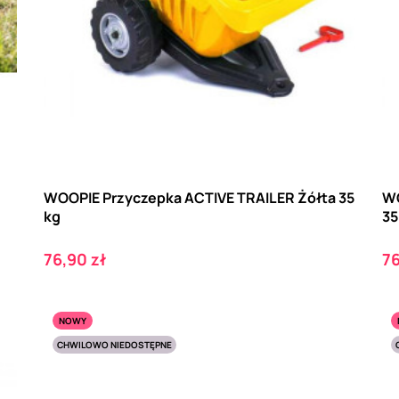
WOOPIE Przyczepka ACTIVE TRAILER Żółta 35
WO
kg
35
Cena
C
76,90 zł
76
NOWY
CHWILOWO NIEDOSTĘPNE