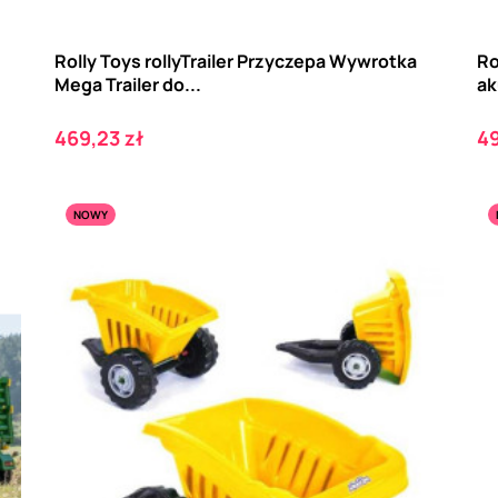
Rolly Toys rollyTrailer Przyczepa Wywrotka
Ro
Mega Trailer do...
ak
Cena
C
469,23 zł
49
NOWY