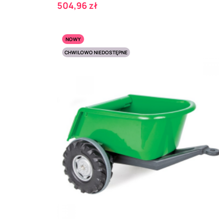
Cena
504,96 zł
NOWY
CHWILOWO NIEDOSTĘPNE