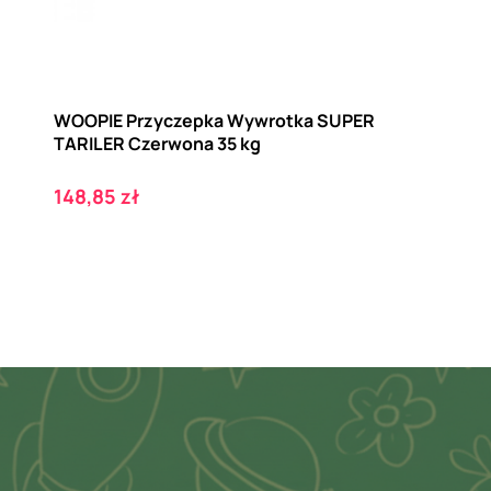
WOOPIE Przyczepka Wywrotka SUPER
TARILER Czerwona 35 kg
Cena
148,85 zł