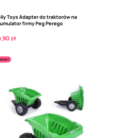
lly Toys Adapter do traktorów na
umulator firmy Peg Perego
ena
,90 zł
NOWY