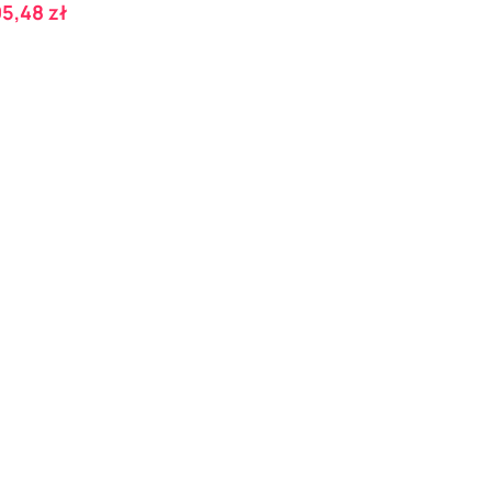
ena
5,48 zł