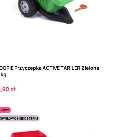
OPIE Przyczepka ACTIVE TARILER Zielona
 kg
ena
,90 zł
NOWY
CHWILOWO NIEDOSTĘPNE