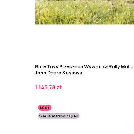
Rolly Toys Przyczepa Wywrotka Rolly Multi
John Deere 3 osiowa
Cena
1 146,78 zł
NOWY
CHWILOWO NIEDOSTĘPNE