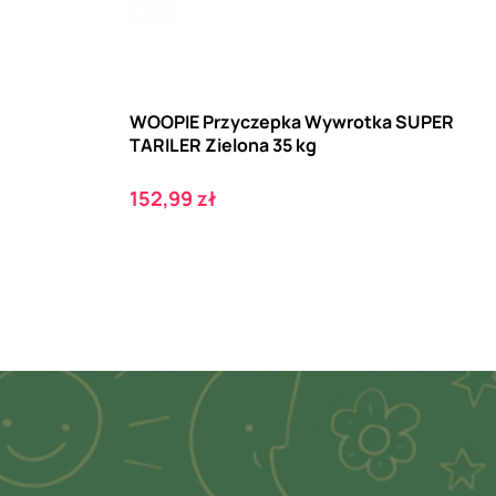
WOOPIE Przyczepka Wywrotka SUPER
TARILER Zielona 35 kg
Cena
152,99 zł