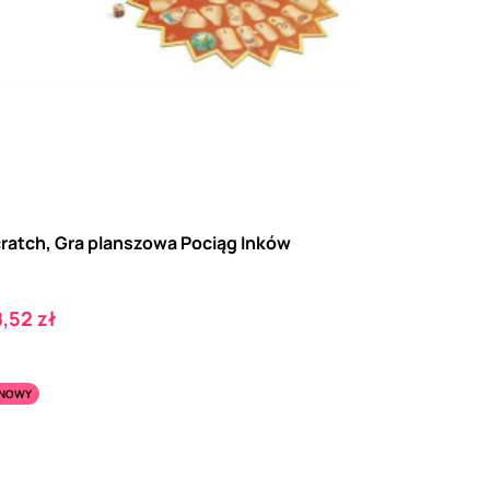
ratch, Gra planszowa Pociąg Inków
ena
,52 zł
NOWY