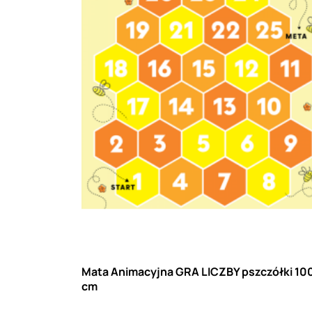
Mata Animacyjna GRA LICZBY pszczółki 10
cm