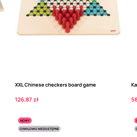
XXL Chinese checkers board game
Ka
Cena
C
126,87 zł
58
NOWY
CHWILOWO NIEDOSTĘPNE