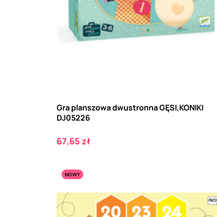
Gra planszowa dwustronna GĘSI,KONIKI
DJ05226
Cena
67,65 zł
NOWY