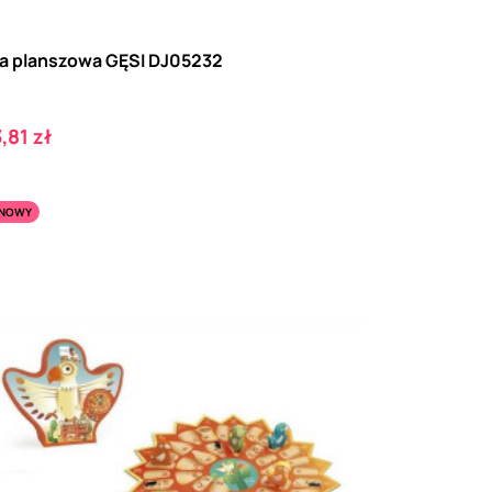
a planszowa GĘSI DJ05232
ena
,81 zł
NOWY