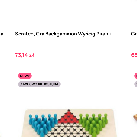
na
Scratch, Gra Backgammon Wyścig Piranii
Gr
Cena
C
73,14 zł
63
NOWY
CHWILOWO NIEDOSTĘPNE