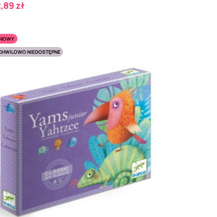
ena
,89 zł
NOWY
CHWILOWO NIEDOSTĘPNE