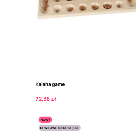
Kalaha game
Cena
72,36 zł
NOWY
CHWILOWO NIEDOSTĘPNE