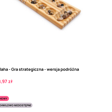
laha - Gra strategiczna - wersja podróżna
ena
,97 zł
NOWY
CHWILOWO NIEDOSTĘPNE