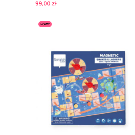
Cena
99,00 zł
NOWY