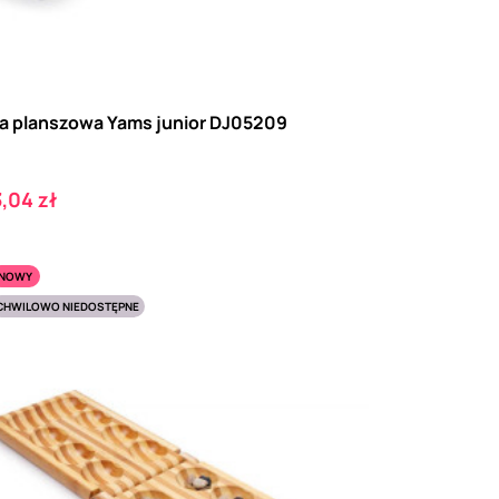
a planszowa Yams junior DJ05209
ena
,04 zł
NOWY
CHWILOWO NIEDOSTĘPNE