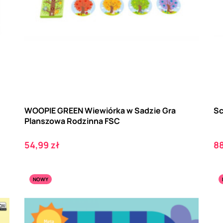
WOOPIE GREEN Wiewiórka w Sadzie Gra
Sc
Planszowa Rodzinna FSC
Cena
C
54,99 zł
88
NOWY