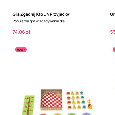
Gra Zgadnij Kto ,,4 Przyjaciół"
Gr
Popularna gra w zgadywanie dla...
Cena
C
74,06 zł
53
NOWY