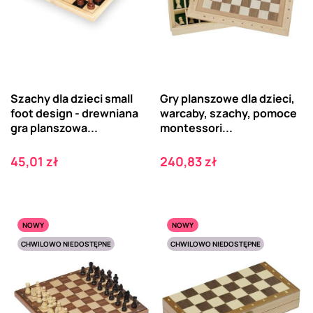
Szachy dla dzieci small
Gry planszowe dla dzieci,
foot design - drewniana
warcaby, szachy, pomoce
gra planszowa...
montessori...
Cena
Cena
45,01 zł
240,83 zł
NOWY
NOWY
CHWILOWO NIEDOSTĘPNE
CHWILOWO NIEDOSTĘPNE