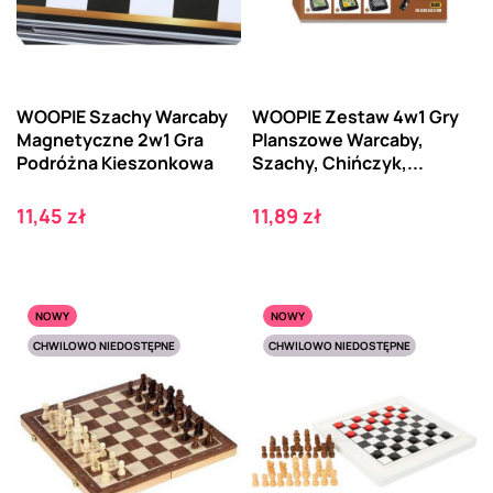
WOOPIE Szachy Warcaby
WOOPIE Zestaw 4w1 Gry
Magnetyczne 2w1 Gra
Planszowe Warcaby,
Podróżna Kieszonkowa
Szachy, Chińczyk,...
Cena
Cena
11,45 zł
11,89 zł
NOWY
NOWY
CHWILOWO NIEDOSTĘPNE
CHWILOWO NIEDOSTĘPNE