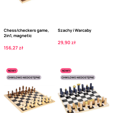
Chess/checkers game,
Szachy i Warcaby
2in1, magnetic
Cena
29,90 zł
Cena
156,27 zł
NOWY
NOWY
CHWILOWO NIEDOSTĘPNE
CHWILOWO NIEDOSTĘPNE