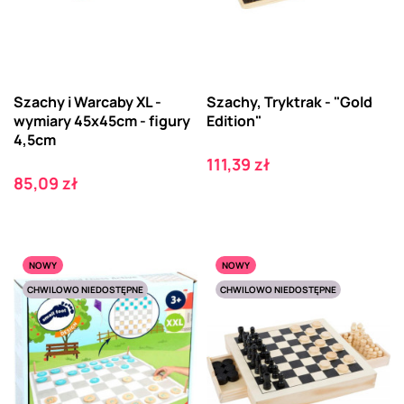
Szachy i Warcaby XL -
Szachy, Tryktrak - "Gold
wymiary 45x45cm - figury
Edition"
4,5cm
Cena
111,39 zł
Cena
85,09 zł
NOWY
NOWY
CHWILOWO NIEDOSTĘPNE
CHWILOWO NIEDOSTĘPNE