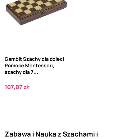
Gambit Szachy dla dzieci
Pomoce Montessori,
szachy dla 7...
Cena
107,07 zł
Zabawa i Nauka z Szachami i