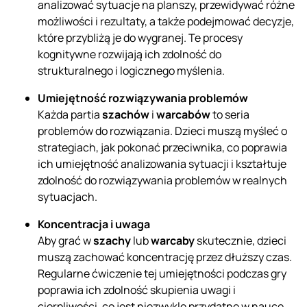
analizować sytuacje na planszy, przewidywać różne
możliwości i rezultaty, a także podejmować decyzje,
które przybliżą je do wygranej. Te procesy
kognitywne rozwijają ich zdolność do
strukturalnego i logicznego myślenia.
Umiejętność rozwiązywania problemów
Każda partia
szachów
i
warcabów
to seria
problemów do rozwiązania. Dzieci muszą myśleć o
strategiach, jak pokonać przeciwnika, co poprawia
ich umiejętność analizowania sytuacji i kształtuje
zdolność do rozwiązywania problemów w realnych
sytuacjach.
Koncentracja i uwaga
Aby grać w
szachy
lub
warcaby
skutecznie, dzieci
muszą zachować koncentrację przez dłuższy czas.
Regularne ćwiczenie tej umiejętności podczas gry
poprawia ich zdolność skupienia uwagi i
cierpliwości, co jest niezwykle przydatne w nauce