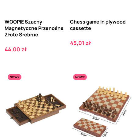
WOOPIE Szachy
Chess game in plywood
Magnetyczne Przenośne
cassette
Złote Srebrne
Cena
45,01 zł
Cena
44,00 zł
NOWY
NOWY