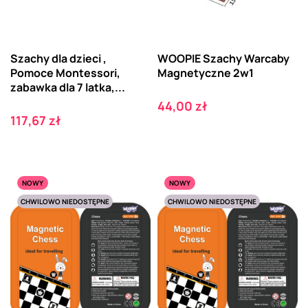
Szachy dla dzieci ,
WOOPIE Szachy Warcaby
Pomoce Montessori,
Magnetyczne 2w1
zabawka dla 7 latka,...
Cena
44,00 zł
Cena
117,67 zł
NOWY
NOWY
CHWILOWO NIEDOSTĘPNE
CHWILOWO NIEDOSTĘPNE