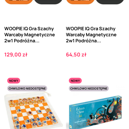
WOOPIE IQ Gra Szachy
WOOPIE IQ Gra Szachy
Warcaby Magnetyczne
Warcaby Magnetyczne
2w1 Podróżna...
2w1 Podróżna...
Cena
Cena
129,00 zł
64,50 zł
NOWY
NOWY
CHWILOWO NIEDOSTĘPNE
CHWILOWO NIEDOSTĘPNE