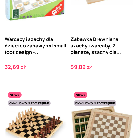
Warcaby i szachy dla
Zabawka Drewniana
dzieci do zabawy xxl small
szachy i warcaby, 2
foot design -...
plansze, szachy dla...
Cena
Cena
32,69 zł
59,89 zł
NOWY
NOWY
CHWILOWO NIEDOSTĘPNE
CHWILOWO NIEDOSTĘPNE