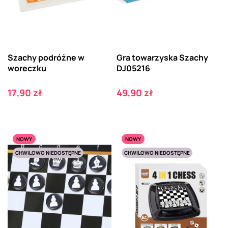
Szachy podróżne w
Gra towarzyska Szachy
woreczku
DJ05216
Cena
Cena
17,90 zł
49,90 zł
NOWY
NOWY
CHWILOWO NIEDOSTĘPNE
CHWILOWO NIEDOSTĘPNE