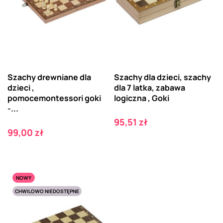
Szachy drewniane dla
Szachy dla dzieci, szachy
dzieci ,
dla 7 latka, zabawa
pomocemontessori goki
logiczna , Goki
-...
Cena
95,51 zł
Cena
99,00 zł
NOWY
CHWILOWO NIEDOSTĘPNE