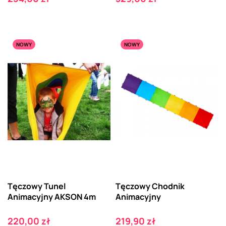
NOWY
NOWY
Tęczowy Tunel
Tęczowy Chodnik
Animacyjny AKSON 4m
Animacyjny
Cena
Cena
220,00 zł
219,90 zł