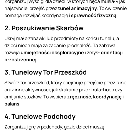
Zorganizuj wyścigi dla dzieci, w których będą musiały jak
najszybciej przejść przez
tunel animacyjny
. To ćwiczenie
pomaga rozwijać koordynację i
sprawność fizyczną
.
2. Poszukiwanie Skarbów
Ukryj małe zabawki lub przedmioty na końcu tunelu, a
dzieci niech mają za zadanie je odnaleźć. Ta zabawa
rozwija
umiejętności eksploracyjne
i zmysł
orientacji
przestrzennej
.
3. Tunelowy Tor Przeszkód
Stwórz tor przeszkód, który obejmuje przejście przez tunel
oraz inne aktywności, jak skakanie przez hula-hoop czy
omijanie stożków. To wspiera
zręczność
,
koordynację
i
balans
.
4. Tunelowe Podchody
Zorganizuj grę w podchody, gdzie dzieci muszą