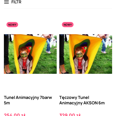
FILTR
NOWY
NOWY
Tunel Animacyjny 7barw
Tęczowy Tunel
5m
Animacyjny AKSON 6m
Cena
Cena
254,00 zł
329,00 zł