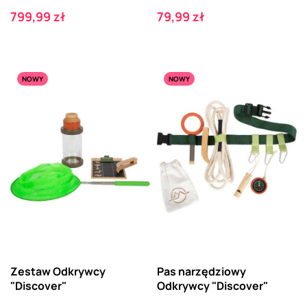
Cena
Cena
799,99 zł
79,99 zł
NOWY
NOWY
Zestaw Odkrywcy
Pas narzędziowy
"Discover"
Odkrywcy "Discover"