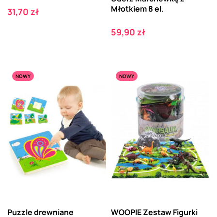
Młotkiem 8 el.
Cena
31,70 zł
Cena
59,90 zł
NOWY
NOWY
Puzzle drewniane
WOOPIE Zestaw Figurki