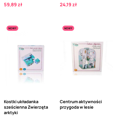
Cena
Cena
59,89 zł
24,19 zł
NOWY
NOWY
Kostki układanka
Centrum aktywności
sześcienna Zwierzęta
przygoda w lesie
arktyki