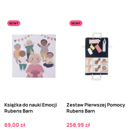
NOWY
NOWY
Książka do nauki Emocji
Zestaw Pierwszej Pomocy
Rubens Barn
Rubens Barn
Cena
Cena
69,00 zł
258,99 zł