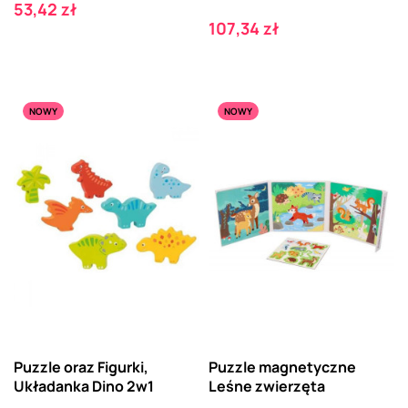
Cena
53,42 zł
Cena
107,34 zł
NOWY
NOWY
Puzzle oraz Figurki,
Puzzle magnetyczne
Układanka Dino 2w1
Leśne zwierzęta