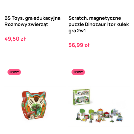
BS Toys, gra edukacyjna
Scratch, magnetyczne
Rozmowy zwierząt
puzzle Dinozaur i tor kulek
gra 2w1
Cena
49,50 zł
Cena
56,99 zł
NOWY
NOWY