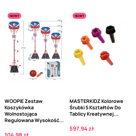
NOWY
NOWY
WOOPIE Zestaw
MASTERKIDZ Kolorowe
Koszykówka
Śrubki 5 Kształtów Do
Wolnostojąca
Tablicy Kreatywnej...
Regulowana Wysokość...
Cena
597,94 zł
Cena
104,98 zł