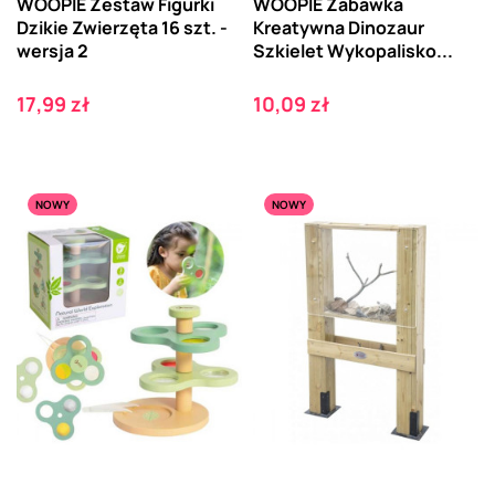
WOOPIE Zestaw Figurki
WOOPIE Zabawka
Dzikie Zwierzęta 16 szt. -
Kreatywna Dinozaur
wersja 2
Szkielet Wykopalisko...
Cena
Cena
17,99 zł
10,09 zł
NOWY
NOWY