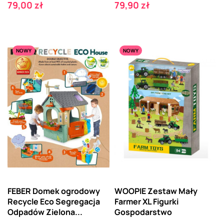
Cena
Cena
79,00 zł
79,90 zł
NOWY
NOWY
FEBER Domek ogrodowy
WOOPIE Zestaw Mały
Recycle Eco Segregacja
Farmer XL Figurki
Odpadów Zielona...
Gospodarstwo