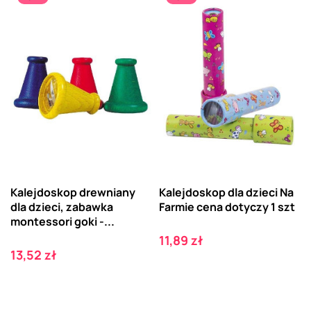
Kalejdoskop drewniany
Kalejdoskop dla dzieci Na
dla dzieci, zabawka
Farmie cena dotyczy 1 szt
montessori goki -...
Cena
11,89 zł
Cena
13,52 zł