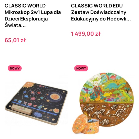
CLASSIC WORLD
CLASSIC WORLD EDU
Mikroskop 2w1 Lupa dla
Zestaw Doświadczalny
Dzieci Eksploracja
Edukacyjny do Hodowli...
Świata...
Cena
1 499,00 zł
Cena
65,01 zł
NOWY
NOWY