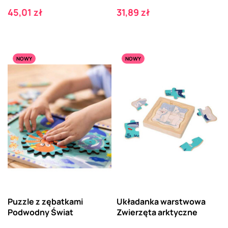
Cena
Cena
45,01 zł
31,89 zł
NOWY
NOWY
Puzzle z zębatkami
Układanka warstwowa
Podwodny Świat
Zwierzęta arktyczne