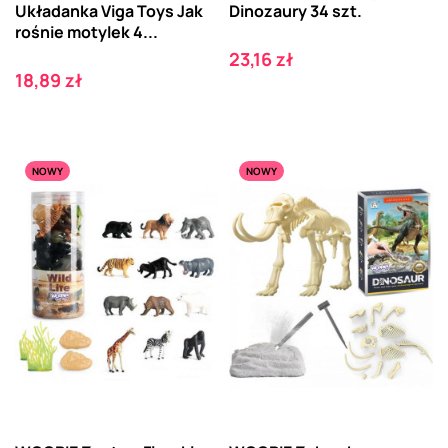
Układanka Viga Toys Jak
Dinozaury 34 szt.
rośnie motylek 4...
Cena
23,16 zł
Cena
18,89 zł
NOWY
NOWY