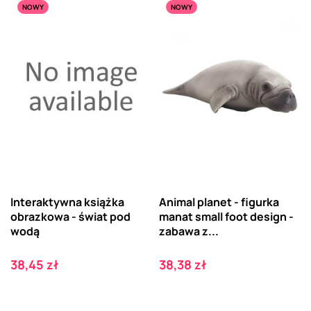
NOWY
NOWY
Interaktywna książka
Animal planet - figurka
obrazkowa - świat pod
manat small foot design -
wodą
zabawa z...
Cena
Cena
38,45 zł
38,38 zł