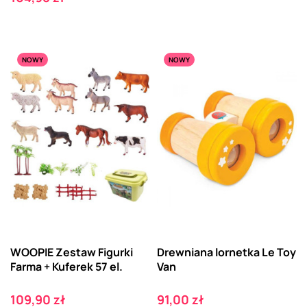
NOWY
NOWY
WOOPIE Zestaw Figurki
Drewniana lornetka Le Toy
Farma + Kuferek 57 el.
Van
Cena
Cena
109,90 zł
91,00 zł