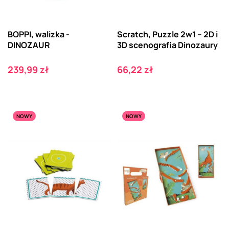
BOPPI, walizka -
Scratch, Puzzle 2w1 -- 2D i
DINOZAUR
3D scenografia Dinozaury
Cena
Cena
239,99 zł
66,22 zł
NOWY
NOWY