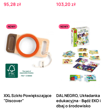
Cena
Cena
95,28 zł
103,20 zł
NOWY
NOWY
XXL Szkło Powiększające
DAL NEGRO, Układanka
"Discover"
edukacyjna - Bądź EKO i
dbaj o środowisko