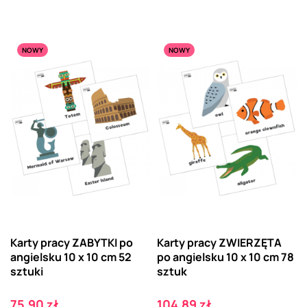
NOWY
NOWY
Karty pracy ZABYTKI po
Karty pracy ZWIERZĘTA
angielsku 10 x 10 cm 52
po angielsku 10 x 10 cm 78
sztuki
sztuk
Cena
Cena
75,90 zł
104,89 zł