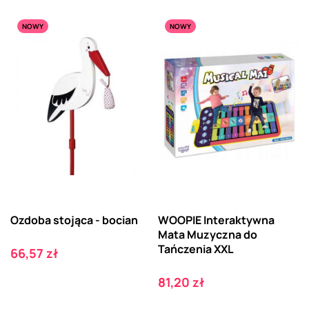
NOWY
NOWY
Ozdoba stojąca - bocian
WOOPIE Interaktywna
Mata Muzyczna do
Tańczenia XXL
Cena
66,57 zł
Cena
81,20 zł