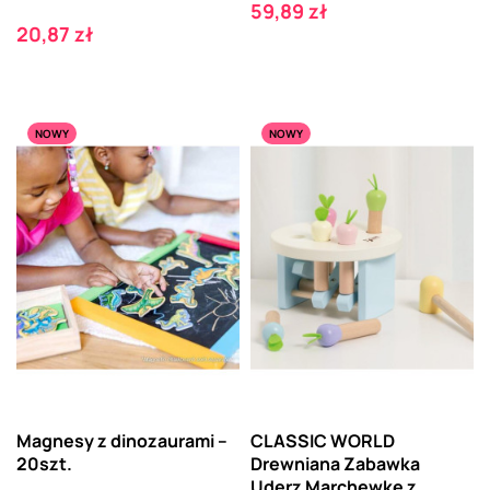
Cena
59,89 zł
Cena
20,87 zł
NOWY
NOWY
Magnesy z dinozaurami –
CLASSIC WORLD
20szt.
Drewniana Zabawka
Uderz Marchewkę z