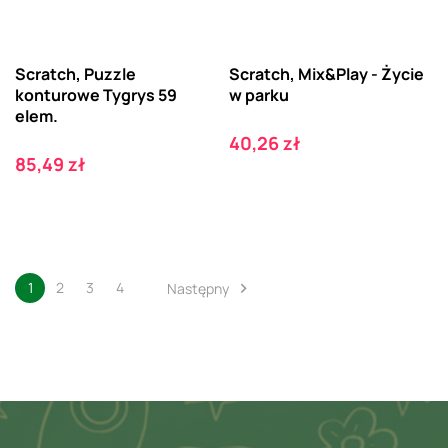
Scratch, Puzzle
Scratch, Mix&Play - Życie
konturowe Tygrys 59
w parku
elem.
Cena
40,26 zł
Cena
85,49 zł
1
2
3
4
Następny
