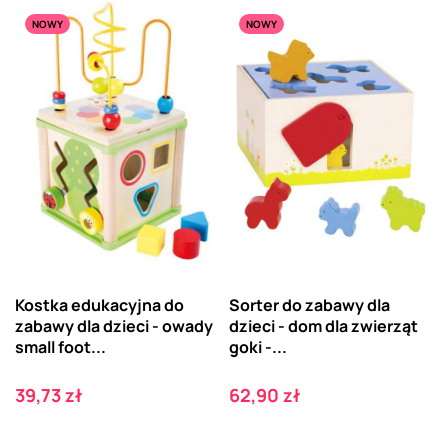
NOWY
NOWY
Kostka edukacyjna do
Sorter do zabawy dla
zabawy dla dzieci - owady
dzieci - dom dla zwierząt
small foot...
goki -...
Cena
Cena
39,73 zł
62,90 zł