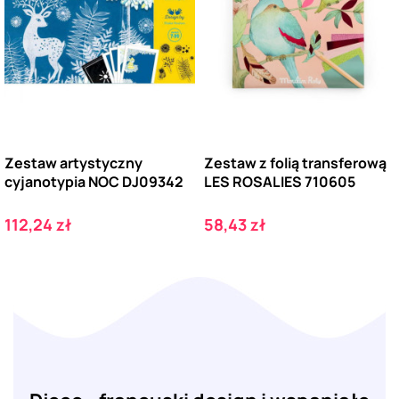
Zestaw artystyczny
Zestaw z folią transferową
cyjanotypia NOC DJ09342
LES ROSALIES 710605
Cena
Cena
112,24 zł
58,43 zł