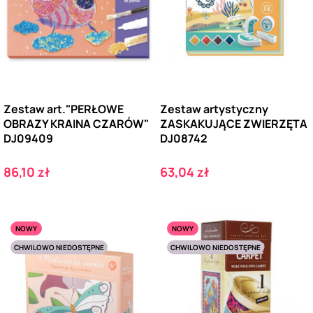
Zestaw art."PERŁOWE
Zestaw artystyczny
OBRAZY KRAINA CZARÓW"
ZASKAKUJĄCE ZWIERZĘTA
DJ09409
DJ08742
Cena
Cena
86,10 zł
63,04 zł
NOWY
NOWY
CHWILOWO NIEDOSTĘPNE
CHWILOWO NIEDOSTĘPNE