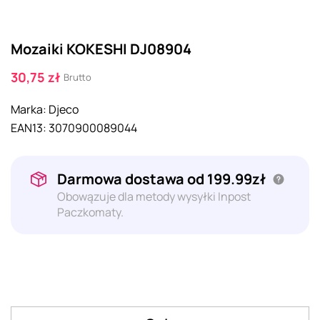
Mozaiki KOKESHI DJ08904
30,75 zł
Brutto
Marka:
Djeco
EAN13:
3070900089044
Darmowa dostawa od 199.99zł
Obowązuje dla metody wysyłki Inpost
Paczkomaty.