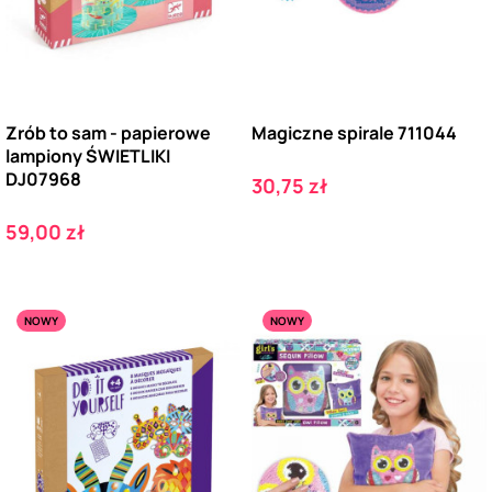
Zrób to sam - papierowe
Magiczne spirale 711044
lampiony ŚWIETLIKI
DJ07968
Cena
30,75 zł
Cena
59,00 zł
NOWY
NOWY