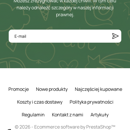
Możesz zrezygnować w każdej chwili. W tym celu
należy odnaleźć szczegóły w naszej informacji
prawnej.
Promocje
Nowe produkty
Najczęściej kupowane
Koszty i czas dostawy
Polityka prywatności
Regulamin
Kontakt z nami
Artykuły
© 2026 - Ecommerce software by PrestaShop™