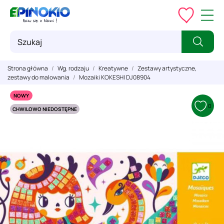
Strona główna
Wg. rodzaju
Kreatywne
Zestawy artystyczne,
zestawy do malowania
Mozaiki KOKESHI DJ08904
NOWY
0
CHWILOWO NIEDOSTĘPNE