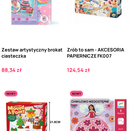
Zestaw artystyczny brokat
Zrób to sam - AKCESORIA
ciasteczka
PAPIERNICZE FK007
Cena
Cena
88,34 zł
124,54 zł
NOWY
NOWY
CHWILOWO NIEDOSTĘPNE