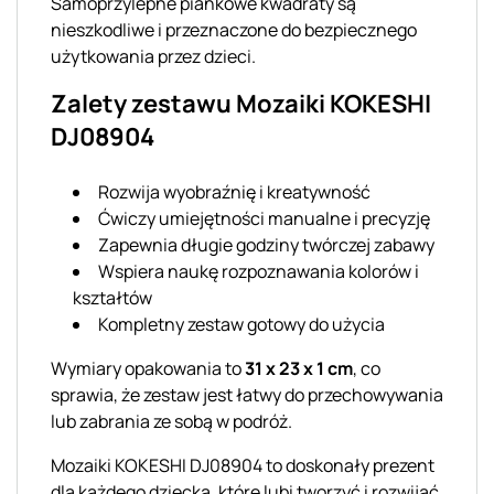
Samoprzylepne piankowe kwadraty są
nieszkodliwe i przeznaczone do bezpiecznego
użytkowania przez dzieci.
Zalety zestawu Mozaiki KOKESHI
DJ08904
Rozwija wyobraźnię i kreatywność
Ćwiczy umiejętności manualne i precyzję
Zapewnia długie godziny twórczej zabawy
Wspiera naukę rozpoznawania kolorów i
kształtów
Kompletny zestaw gotowy do użycia
Wymiary opakowania to
31 x 23 x 1 cm
, co
sprawia, że zestaw jest łatwy do przechowywania
lub zabrania ze sobą w podróż.
Mozaiki KOKESHI DJ08904 to doskonały prezent
dla każdego dziecka, które lubi tworzyć i rozwijać