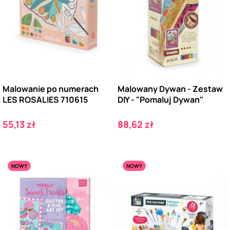
Malowanie po numerach
Malowany Dywan - Zestaw
LES ROSALIES 710615
DIY - "Pomaluj Dywan"
Cena
Cena
55,13 zł
88,62 zł
NOWY
NOWY