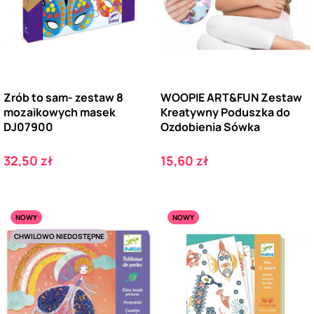
Zrób to sam- zestaw 8
WOOPIE ART&FUN Zestaw
mozaikowych masek
Kreatywny Poduszka do
DJ07900
Ozdobienia Sówka
Cena
Cena
32,50 zł
15,60 zł
NOWY
NOWY
CHWILOWO NIEDOSTĘPNE