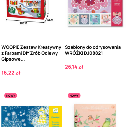
WOOPIE Zestaw Kreatywny
Szablony do odrysowania
z Farbami DIY Zrób Odlewy
WRÓŻKI DJ08821
Gipsowe...
Cena
26,14 zł
Cena
16,22 zł
NOWY
NOWY