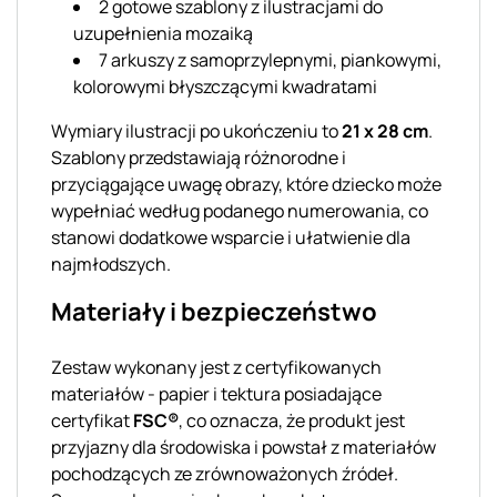
2 gotowe szablony z ilustracjami do
uzupełnienia mozaiką
7 arkuszy z samoprzylepnymi, piankowymi,
kolorowymi błyszczącymi kwadratami
Wymiary ilustracji po ukończeniu to
21 x 28 cm
.
Szablony przedstawiają różnorodne i
przyciągające uwagę obrazy, które dziecko może
wypełniać według podanego numerowania, co
stanowi dodatkowe wsparcie i ułatwienie dla
najmłodszych.
Materiały i bezpieczeństwo
Zestaw wykonany jest z certyfikowanych
materiałów - papier i tektura posiadające
certyfikat
FSC®
, co oznacza, że produkt jest
przyjazny dla środowiska i powstał z materiałów
pochodzących ze zrównoważonych źródeł.