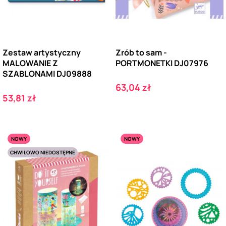
Zestaw artystyczny
Zrób to sam -
MALOWANIE Z
PORTMONETKI DJ07976
SZABLONAMI DJ09888
Cena
63,04 zł
Cena
53,81 zł
NOWY
NOWY
CHWILOWO NIEDOSTĘPNE