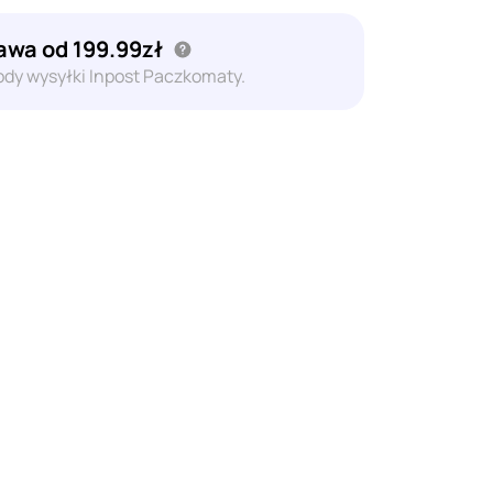
wa od 199.99zł
dy wysyłki Inpost Paczkomaty.