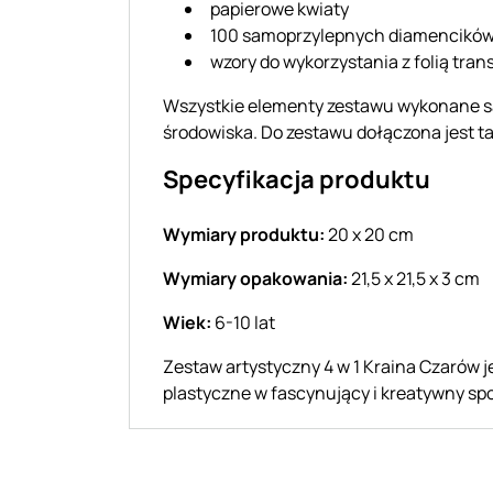
papierowe kwiaty
100 samoprzylepnych diamencikó
wzory do wykorzystania z folią tra
Wszystkie elementy zestawu wykonane s
środowiska. Do zestawu dołączona jest t
Specyfikacja produktu
Wymiary produktu:
20 x 20 cm
Wymiary opakowania:
21,5 x 21,5 x 3 cm
Wiek:
6-10 lat
Zestaw artystyczny 4 w 1 Kraina Czarów 
plastyczne w fascynujący i kreatywny sp