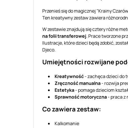
Przenieś się do magicznej "Krainy Czarów
Ten kreatywny zestaw zawiera różnorodne
W zestawie znajdują się cztery różne m
na folii transferowej
. Prace tworzone pr
Ilustracje, które dzieci będą zdobić, zos
Djeco.
Umiejętności rozwijane p
Kreatywność
- zachęca dzieci do 
Zręczność manualna
- rozwija pre
Estetyka
- pomaga dzieciom kształ
Sprawność motoryczna
- praca z
Co zawiera zestaw:
Kalkomanie