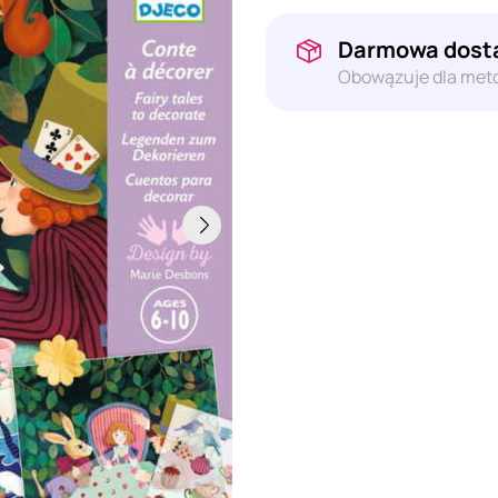
Darmowa dosta
Obowązuje dla meto