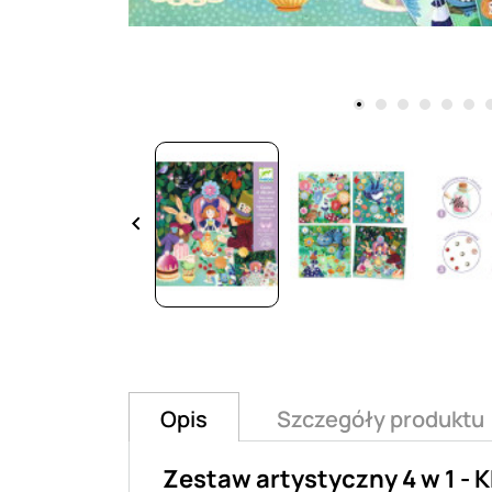
keyboard_arrow_left
Opis
Szczegóły produktu
Zestaw artystyczny 4 w 1 