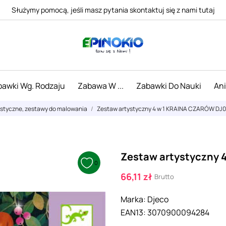
Służymy pomocą, jeśli masz pytania skontaktuj się z nami tutaj
awki Wg. Rodzaju
Zabawa W ...
Zabawki Do Nauki
An
ystyczne, zestawy do malowania
Zestaw artystyczny 4 w 1 KRAINA CZARÓW DJ
Zestaw artystyczny 
0
66,11 zł
Brutto
Marka:
Djeco
EAN13:
3070900094284