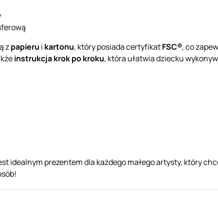
w
nsferową
ą z
papieru
i
kartonu
, który posiada certyfikat
FSC®
, co zapew
akże
instrukcja krok po kroku
, która ułatwia dziecku wykony
jest idealnym prezentem dla każdego małego artysty, który ch
osób!