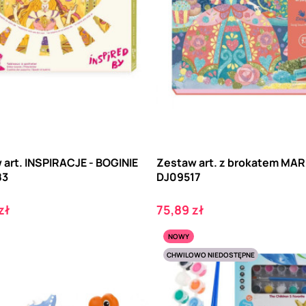
 art. INSPIRACJE - BOGINIE
Zestaw art. z brokatem MA
83
DJ09517
Cena
zł
75,89 zł
NOWY
CHWILOWO NIEDOSTĘPNE