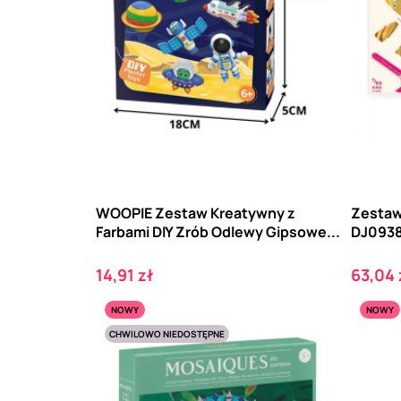
WOOPIE Zestaw Kreatywny z
Zestaw
Farbami DIY Zrób Odlewy Gipsowe...
DJ093
Cena
Cena
14,91 zł
63,04 
NOWY
NOWY
CHWILOWO NIEDOSTĘPNE