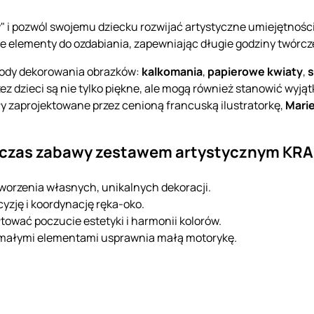
" i pozwól swojemu dziecku rozwijać artystyczne umiejętności
 elementy do ozdabiania, zapewniając długie godziny twórcz
etody dekorowania obrazków:
kalkomania
,
papierowe kwiaty
,
s
zez dzieci są nie tylko piękne, ale mogą również stanowić wyj
tały zaprojektowane przez cenioną francuską ilustratorkę,
Mari
odczas zabawy zestawem artystycznym K
tworzenia własnych, unikalnych dekoracji.
cyzję i koordynację ręka-oko.
tować poczucie estetyki i harmonii kolorów.
 małymi elementami usprawnia małą motorykę.