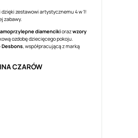
 dzięki zestawowi artystycznemu 4 w 1!
ej zabawy.
amoprzylepne diamenciki
oraz
wzory
ątkową ozdobę dziecięcego pokoju.
e Desbons
, współpracującą z marką
RAINA CZARÓW