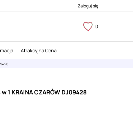
Zaloguj się
0
imacja
Atrakcyjna Cena
09428
4 w 1 KRAINA CZARÓW DJ09428