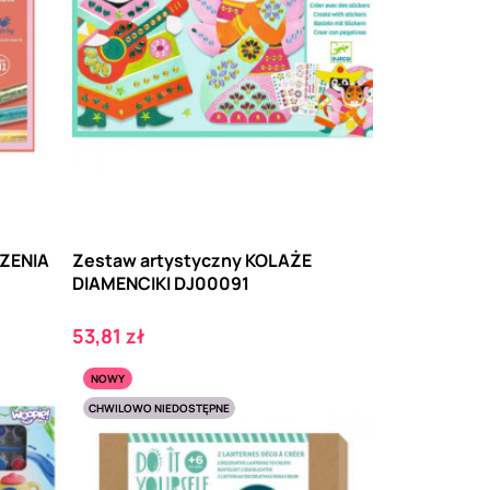
RZENIA
Zestaw artystyczny KOLAŻE
DIAMENCIKI DJ00091
Cena
53,81 zł
NOWY
CHWILOWO NIEDOSTĘPNE