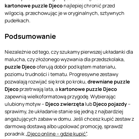
kartonowe puzzle Djeco
najlepiej chronić przed
wilgocią, przechowując je w oryginalnych, sztywnych
pudełkach.
Podsumowanie
Niezależnie od tego, czy szukamy pierwszej układanki dla
malucha, czy złożonego wyzwania dla przedszkolaka,
puzzle Djeco
oferują dobór pod kątem materiału,
poziomu trudności i tematu. Progresywne zestawy
pozwalają rozwijać się krok po kroku,
drewniane puzzle
Djeco
przetrwają lata, a
kartonowe puzzle Djeco
zapewnią wielkoformatową przygodę. Wybierając
ulubiony motyw –
Djeco zwierzęta
lub
Djeco pojazdy
–
sprawimy, że układanie stanie się jedną z najbardziej
angażujących zabaw w domu. Jeśli chcesz kupić zestaw z
darmową dostawą albo upolować promocję, sprawdź
poradnik
„Djeco online – gdzie kupić”
.