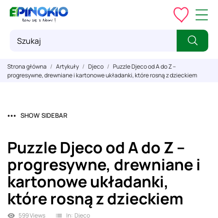
Strona główna
Artykuły
Djeco
Puzzle Djeco od A do Z –
progresywne, drewniane i kartonowe układanki, które rosną z dzieckiem
SHOW SIDEBAR
Puzzle Djeco od A do Z –
progresywne, drewniane i
kartonowe układanki,
które rosną z dzieckiem
599 Views
In:
Djeco
visibility
list