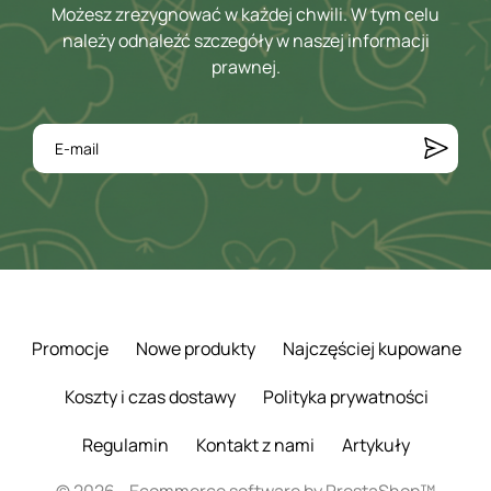
Możesz zrezygnować w każdej chwili. W tym celu
należy odnaleźć szczegóły w naszej informacji
prawnej.
Promocje
Nowe produkty
Najczęściej kupowane
Koszty i czas dostawy
Polityka prywatności
Regulamin
Kontakt z nami
Artykuły