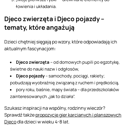
łowienia i układania.
Djeco zwierzęta i Djeco pojazdy –
tematy, które angażują
Dzieci chętniej sięgają po wzory, które odpowiadają ich
aktualnym fascynacjom:
Djeco zwierzęta
– od domowych pupili po egzotykę,
świetne do nauki nazw i odgłosów,
Djeco pojazdy
– samochody, pociągi, rakiety;
pobudzają wyobraźnię związaną z ruchem i prędkością,
pory roku, baśnie, mapy świata – dla przedszkolaków
zainteresowanych „jak to działa”.
Szukasz inspiracji na wspólny, rodzinny wieczór?
Sprawdź także
propozycje gier karcianych i planszowych
Djeco
dla dzieci w wieku 4-8 lat.