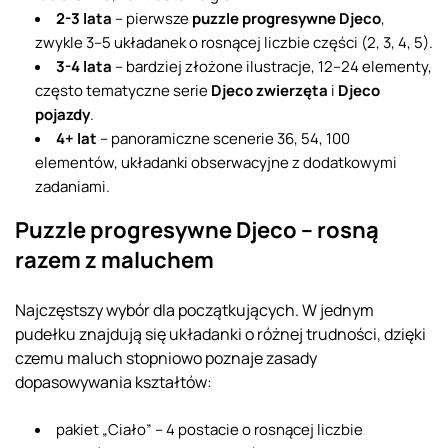
2-3 lata
– pierwsze
puzzle progresywne Djeco
,
zwykle 3–5 układanek o rosnącej liczbie części (2, 3, 4, 5).
3-4 lata
– bardziej złożone ilustracje, 12–24 elementy,
często tematyczne serie
Djeco zwierzęta
i
Djeco
pojazdy
.
4+ lat
– panoramiczne scenerie 36, 54, 100
elementów, układanki obserwacyjne z dodatkowymi
zadaniami.
Puzzle progresywne Djeco – rosną
razem z maluchem
Najczęstszy wybór dla początkujących. W jednym
pudełku znajdują się układanki o różnej trudności, dzięki
czemu maluch stopniowo poznaje zasady
dopasowywania kształtów:
pakiet „Ciało” – 4 postacie o rosnącej liczbie