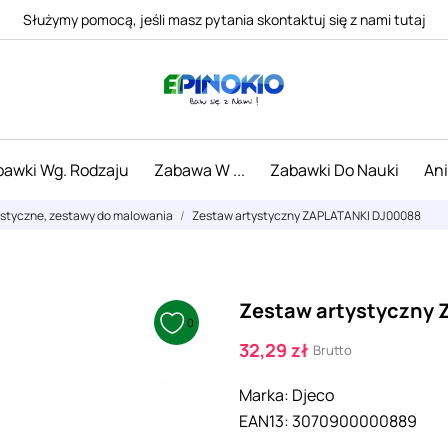
Służymy pomocą, jeśli masz pytania skontaktuj się z nami tutaj
awki Wg. Rodzaju
Zabawa W ...
Zabawki Do Nauki
An
ystyczne, zestawy do malowania
Zestaw artystyczny ZAPLATANKI DJ00088
Zestaw artystyczny
0
32,29 zł
Brutto
Marka:
Djeco
EAN13:
3070900000889