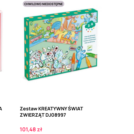
CHWILOWO NIEDOSTĘPNE
A
Zestaw KREATYWNY ŚWIAT
ZWIERZĄT DJ08997
Cena
101,48 zł