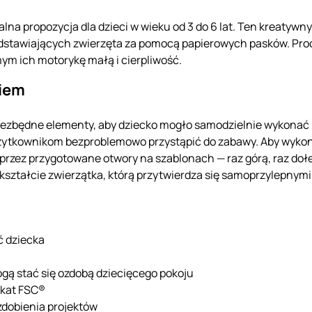
alna propozycja dla dzieci w wieku od 3 do 6 lat. Ten kreaty
dstawiających zwierzęta za pomocą papierowych pasków. Proc
m ich motorykę małą i cierpliwość.
iem
ezbędne elementy, aby dziecko mogło samodzielnie wykonać p
ytkownikom bezproblemowo przystąpić do zabawy. Aby wykon
e przez przygotowane otwory na szablonach — raz górą, raz do
kształcie zwierzątka, którą przytwierdza się samoprzylepnym
ć dziecka
ą stać się ozdobą dziecięcego pokoju
ikat FSC®
zdobienia projektów