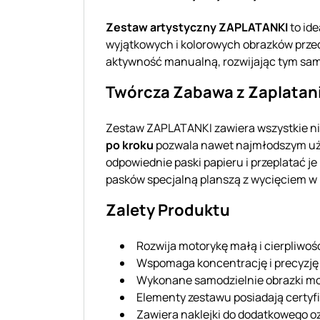
Zestaw artystyczny ZAPLATANKI
to ide
wyjątkowych i kolorowych obrazków prze
aktywność manualną, rozwijając tym samy
Twórcza Zabawa z Zaplatan
Zestaw ZAPLATANKI zawiera wszystkie ni
po kroku
pozwala nawet najmłodszym uż
odpowiednie paski papieru i przeplatać j
pasków specjalną planszą z wycięciem w 
Zalety Produktu
Rozwija motorykę małą i cierpliwoś
Wspomaga koncentrację i precyzję
Wykonane samodzielnie obrazki mog
Elementy zestawu posiadają certyf
Zawiera naklejki do dodatkowego o