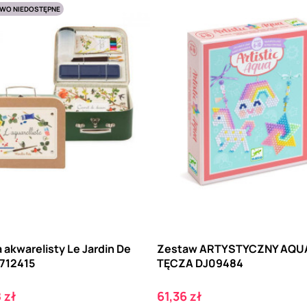
WO NIEDOSTĘPNE
 akwarelisty Le Jardin De
Zestaw ARTYSTYCZNY AQU
 712415
TĘCZA DJ09484
Cena
 zł
61,36 zł