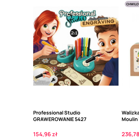
CHWILO
Professional Studio
Walizka
GRAWEROWANIE 5427
Moulin
Cena
Cena
154,96 zł
236,78