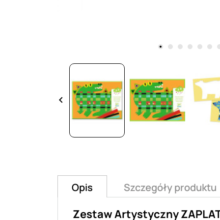
keyboard_arrow_left
Opis
Szczegóły produktu
Zestaw Artystyczny ZAPLA