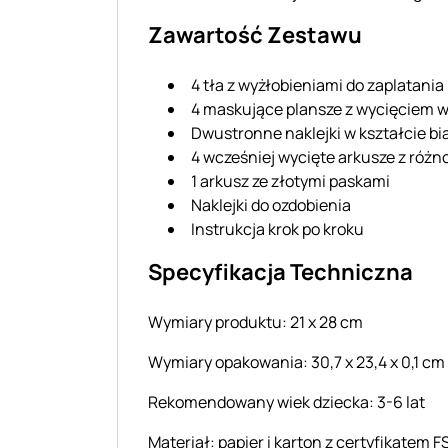
Zawartość Zestawu
4 tła z wyżłobieniami do zaplatania
4 maskujące plansze z wycięciem w
Dwustronne naklejki w kształcie b
4 wcześniej wycięte arkusze z róż
1 arkusz ze złotymi paskami
Naklejki do ozdobienia
Instrukcja krok po kroku
Specyfikacja Techniczna
Wymiary produktu: 21 x 28 cm
Wymiary opakowania: 30,7 x 23,4 x 0,1 cm
Rekomendowany wiek dziecka: 3-6 lat
Materiał: papier i karton z certyfikatem 