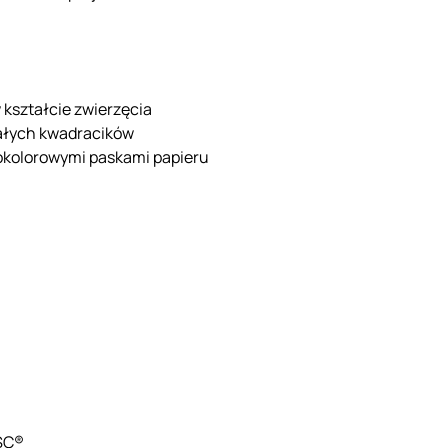
 kształcie zwierzęcia
iałych kwadracików
nokolorowymi paskami papieru
FSC®