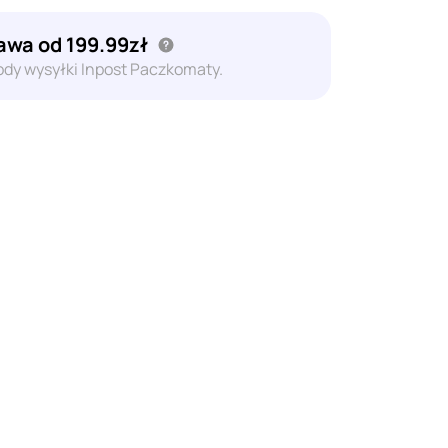
wa od 199.99zł
dy wysyłki Inpost Paczkomaty.