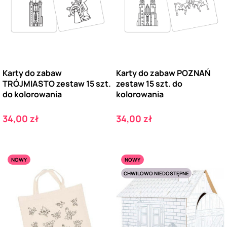
Karty do zabaw
Karty do zabaw POZNAŃ
TRÓJMIASTO zestaw 15 szt.
zestaw 15 szt. do
do kolorowania
kolorowania
Cena
Cena
34,00 zł
34,00 zł
NOWY
NOWY
CHWILOWO NIEDOSTĘPNE