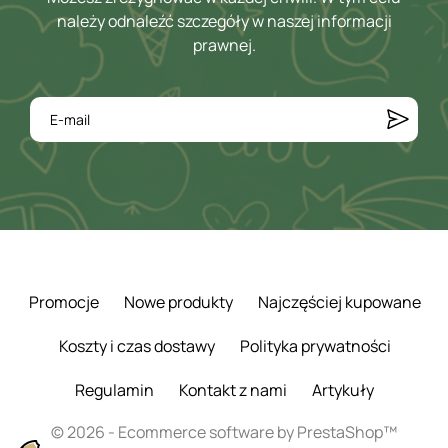
należy odnaleźć szczegóły w naszej informacji
prawnej.
Promocje
Nowe produkty
Najczęściej kupowane
Koszty i czas dostawy
Polityka prywatności
Regulamin
Kontakt z nami
Artykuły
© 2026 - Ecommerce software by PrestaShop™