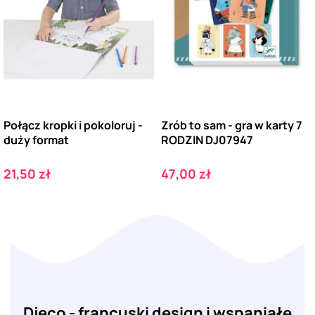
Połącz kropki i pokoloruj -
Zrób to sam - gra w karty 7
duży format
RODZIN DJ07947
Cena
Cena
21,50 zł
47,00 zł
Djeco - francuski design i wspaniałe