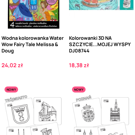
Wodna kolorowanka Water
Kolorowanki 3D NA
Wow Fairy Tale Melissa &
SZCZYCIE...MOJEJ WYSPY
Doug
DJ08744
Cena
Cena
24,02 zł
18,38 zł
NOWY
NOWY