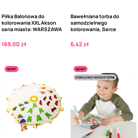
Piłka Balonowa do
Bawełniana torba do
kolorowania XXL Akson
samodzielnego
seria miasta: WARSZAWA
kolorowania, Serce
Cena
Cena
169,00 zł
6,42 zł
NOWY
NOWY
CHWILOWO NIEDOSTĘPNE