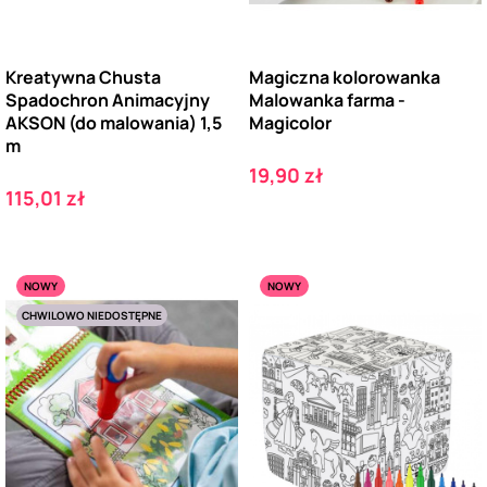
Kreatywna Chusta
Magiczna kolorowanka
Spadochron Animacyjny
Malowanka farma -
AKSON (do malowania) 1,5
Magicolor
m
Cena
19,90 zł
Cena
115,01 zł
NOWY
NOWY
CHWILOWO NIEDOSTĘPNE