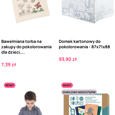
Bawełniana torba na
Domek kartonowy do
zakupy do pokolorowania
pokolorowania - 87x71x88
dla dzieci,...
Cena
93,90 zł
Cena
7,39 zł
NOWY
NOWY
CHWILOWO NIEDOSTĘPNE