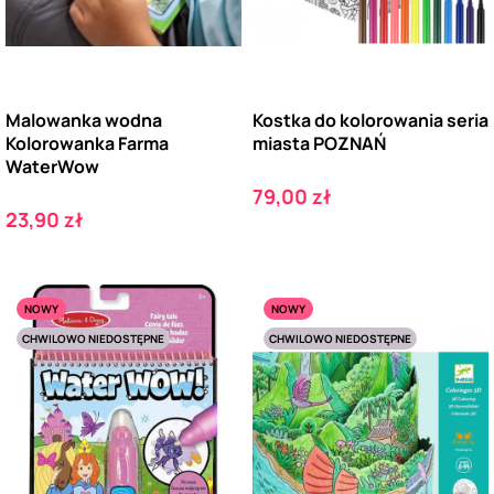
Malowanka wodna
Kostka do kolorowania seria
Kolorowanka Farma
miasta POZNAŃ
WaterWow
Cena
79,00 zł
Cena
23,90 zł
NOWY
NOWY
CHWILOWO NIEDOSTĘPNE
CHWILOWO NIEDOSTĘPNE