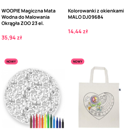
WOOPIE Magiczna Mata
Kolorowanki z okienkami
Wodna do Malowania
MALO DJ09684
Okrągła ZOO 23 el.
Cena
14,44 zł
Cena
35,94 zł
NOWY
NOWY