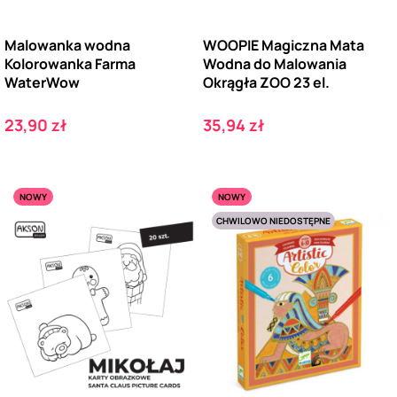
Malowanka wodna
WOOPIE Magiczna Mata
Kolorowanka Farma
Wodna do Malowania
WaterWow
Okrągła ZOO 23 el.
Cena
Cena
23,90 zł
35,94 zł
NOWY
NOWY
CHWILOWO NIEDOSTĘPNE