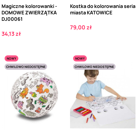
Magiczne kolorowanki -
Kostka do kolorowania seria
DOMOWE ZWIERZĄTKA
miasta KATOWICE
DJ00061
Cena
79,00 zł
Cena
34,13 zł
NOWY
NOWY
CHWILOWO NIEDOSTĘPNE
CHWILOWO NIEDOSTĘPNE