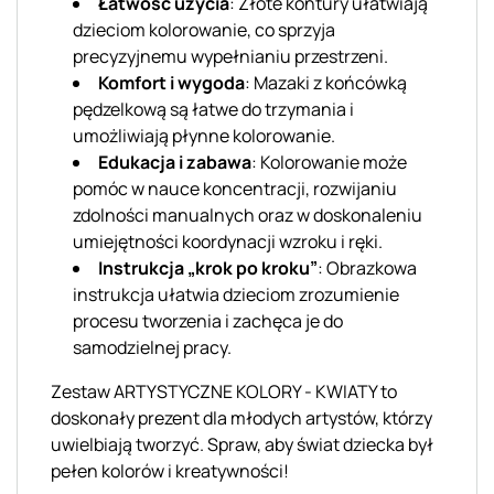
Łatwość użycia
: Złote kontury ułatwiają
dzieciom kolorowanie, co sprzyja
precyzyjnemu wypełnianiu przestrzeni.
Komfort i wygoda
: Mazaki z końcówką
pędzelkową są łatwe do trzymania i
umożliwiają płynne kolorowanie.
Edukacja i zabawa
: Kolorowanie może
pomóc w nauce koncentracji, rozwijaniu
zdolności manualnych oraz w doskonaleniu
umiejętności koordynacji wzroku i ręki.
Instrukcja „krok po kroku”
: Obrazkowa
instrukcja ułatwia dzieciom zrozumienie
procesu tworzenia i zachęca je do
samodzielnej pracy.
Zestaw ARTYSTYCZNE KOLORY - KWIATY to
doskonały prezent dla młodych artystów, którzy
uwielbiają tworzyć. Spraw, aby świat dziecka był
pełen kolorów i kreatywności!