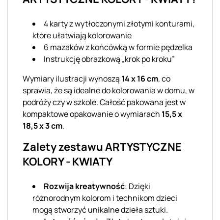
4 karty z wytłoczonymi złotymi konturami,
które ułatwiają kolorowanie
6 mazaków z końcówką w formie pędzelka
Instrukcję obrazkową „krok po kroku”
Wymiary ilustracji wynoszą
14 x 16 cm
, co
sprawia, że są idealne do kolorowania w domu, w
podróży czy w szkole. Całość pakowana jest w
kompaktowe opakowanie o wymiarach
15,5 x
18,5 x 3 cm
.
Zalety zestawu ARTYSTYCZNE
KOLORY - KWIATY
Rozwija kreatywność
: Dzięki
różnorodnym kolorom i technikom dzieci
mogą stworzyć unikalne dzieła sztuki.