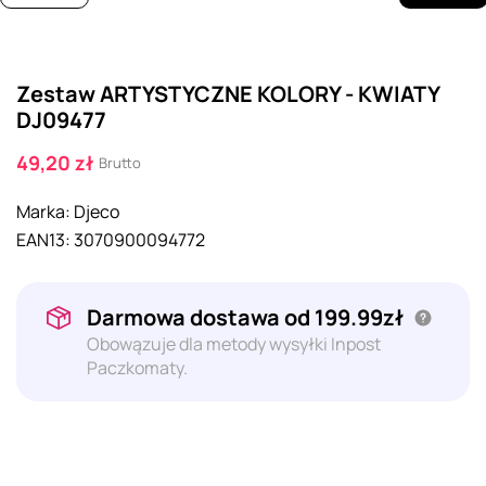
Zestaw ARTYSTYCZNE KOLORY - KWIATY
DJ09477
49,20 zł
Brutto
Marka:
Djeco
EAN13:
3070900094772
Darmowa dostawa od 199.99zł
Obowązuje dla metody wysyłki Inpost
Paczkomaty.