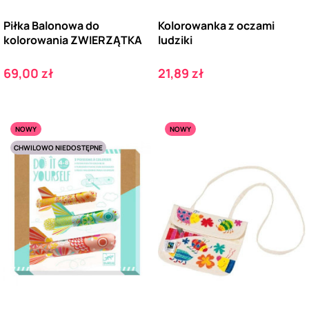
Piłka Balonowa do
Kolorowanka z oczami
kolorowania ZWIERZĄTKA
ludziki
Cena
Cena
69,00 zł
21,89 zł
NOWY
NOWY
CHWILOWO NIEDOSTĘPNE