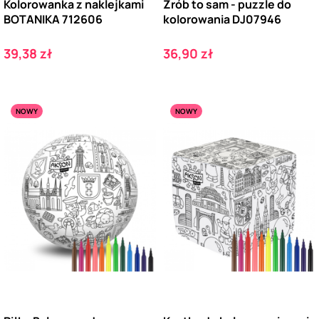
Kolorowanka z naklejkami
Zrób to sam - puzzle do
BOTANIKA 712606
kolorowania DJ07946
Cena
Cena
39,38 zł
36,90 zł
NOWY
NOWY