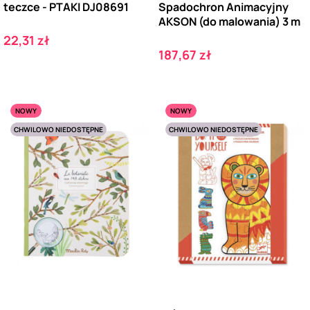
teczce - PTAKI DJ08691
Spadochron Animacyjny
AKSON (do malowania) 3 m
Cena
22,31 zł
Cena
187,67 zł
NOWY
NOWY
CHWILOWO NIEDOSTĘPNE
CHWILOWO NIEDOSTĘPNE