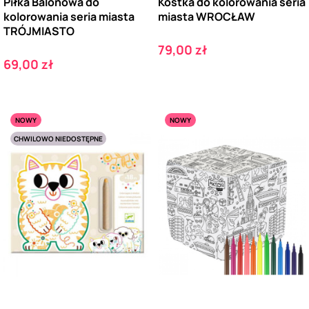
Piłka Balonowa do
Kostka do kolorowania seria
kolorowania seria miasta
miasta WROCŁAW
TRÓJMIASTO
Cena
79,00 zł
Cena
69,00 zł
NOWY
NOWY
CHWILOWO NIEDOSTĘPNE