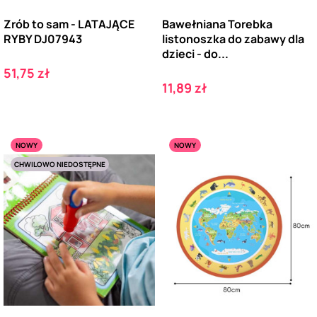
Zrób to sam - LATAJĄCE
Bawełniana Torebka
RYBY DJ07943
listonoszka do zabawy dla
dzieci - do...
Cena
51,75 zł
Cena
11,89 zł
NOWY
NOWY
CHWILOWO NIEDOSTĘPNE