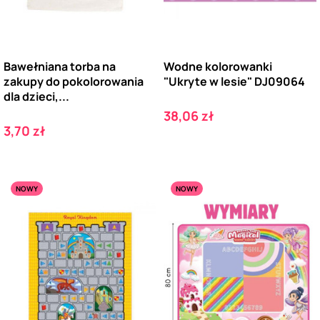
Bawełniana torba na
Wodne kolorowanki
zakupy do pokolorowania
"Ukryte w lesie" DJ09064
dla dzieci,...
Cena
38,06 zł
Cena
3,70 zł
NOWY
NOWY