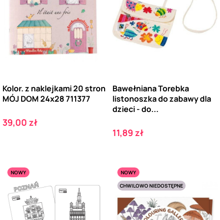
Kolor. z naklejkami 20 stron
Bawełniana Torebka
MÓJ DOM 24x28 711377
listonoszka do zabawy dla
dzieci - do...
Cena
39,00 zł
Cena
11,89 zł
NOWY
NOWY
CHWILOWO NIEDOSTĘPNE