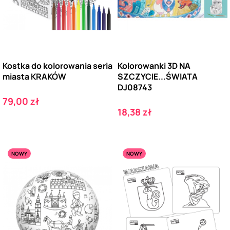
Kostka do kolorowania seria
Kolorowanki 3D NA
miasta KRAKÓW
SZCZYCIE...ŚWIATA
DJ08743
Cena
79,00 zł
Cena
18,38 zł
NOWY
NOWY