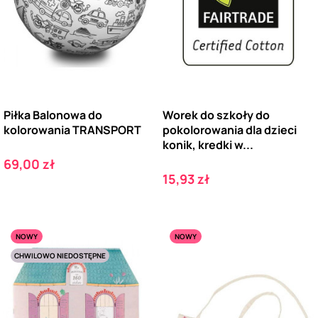
Piłka Balonowa do
Worek do szkoły do
kolorowania TRANSPORT
pokolorowania dla dzieci
konik, kredki w...
Cena
69,00 zł
Cena
15,93 zł
NOWY
NOWY
CHWILOWO NIEDOSTĘPNE