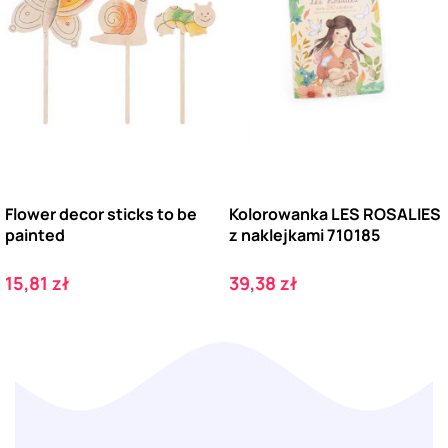
Flower decor sticks to be
Kolorowanka LES ROSALIES
painted
z naklejkami 710185
Cena
Cena
15,81 zł
39,38 zł