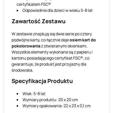
certyfikatem FSC®
Odpowiednie dla dzieci w wieku 5-8 lat
Zawartość Zestawu
W zestawie znajdują się dwie serie po cztery
podwójne karty, co łącznie daje
osiem kart do
pokolorowania
z otwieranymi okienkami.
Wszystkie elementy wykonane są z papieru i
kartonu posiadającego certyfikat FSC®, co
gwarantuje, że produkt jest przyjazny dla
środowiska.
Specyfikacja Produktu
Wiek: 5-8 lat
Wymiary produktu: 20 x 20 cm
Wymiary opakowania: 22 x 23 x 0,1 cm