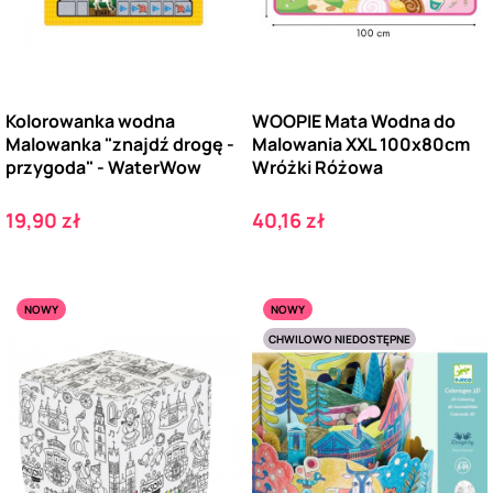
Kolorowanka wodna
WOOPIE Mata Wodna do
Malowanka "znajdź drogę -
Malowania XXL 100x80cm
przygoda" - WaterWow
Wróżki Różowa
Cena
Cena
19,90 zł
40,16 zł
NOWY
NOWY
CHWILOWO NIEDOSTĘPNE