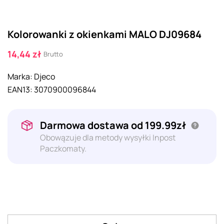
Kolorowanki z okienkami MALO DJ09684
14,44 zł
Brutto
Marka:
Djeco
EAN13:
3070900096844
Darmowa dostawa od 199.99zł
Obowązuje dla metody wysyłki Inpost
Paczkomaty.