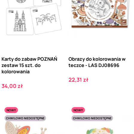
Karty do zabaw POZNAŃ
Obrazy do kolorowania w
zestaw 15 szt. do
teczce - LAS DJ08696
kolorowania
Cena
22,31 zł
Cena
34,00 zł
NOWY
NOWY
CHWILOWO NIEDOSTĘPNE
CHWILOWO NIEDOSTĘPNE