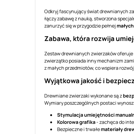
Odkryj fascynujący świat drewnianych 
łączy zabawę z nauką, stworzona specjalni
zanurzyć się w przygodzie pełnej
małych
Zabawa, która rozwija umie
Zestaw drewnianych zwierzaków oferuje 
zwierzątko posiada inny mechanizm zamka
z małych przedmiotów, co wspiera rozwój
Wyjątkowa jakość i bezpie
Drewniane zwierzaki wykonane są z
bezp
Wymiary poszczególnych postaci wynoszą 
Stymulacja umiejętności manual
Kolorowa grafika
- zachęca do inte
Bezpieczne i trwałe
materiały dre