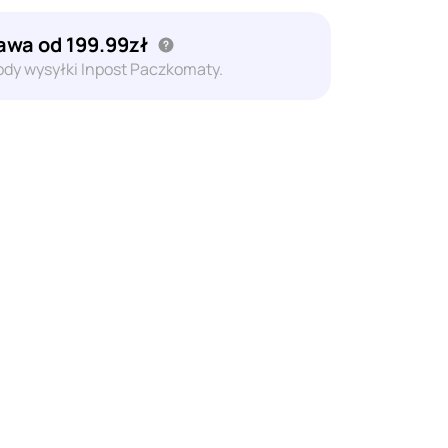
wa od 199.99zł
dy wysyłki Inpost Paczkomaty.