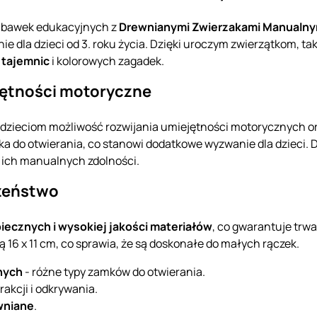
zabawek edukacyjnych z
Drewnianymi Zwierzakami Manualn
e dla dzieci od 3. roku życia. Dzięki uroczym zwierzątkom, taki
 tajemnic
i kolorowych zagadek.
jętności motoryczne
dzieciom możliwość rozwijania umiejętności motorycznych o
 do otwierania, co stanowi dodatkowe wyzwanie dla dzieci. Dz
 ich manualnych zdolności.
czeństwo
iecznych i wysokiej jakości materiałów
, co gwarantuje trw
16 x 11 cm, co sprawia, że są doskonałe do małych rączek.
nych
- różne typy zamków do otwierania.
rakcji i odkrywania.
wniane
.