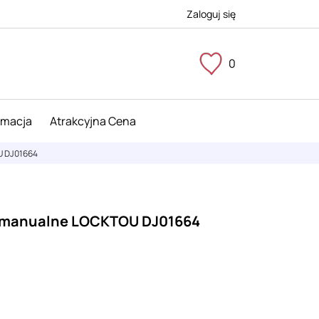
Zaloguj się
0
imacja
Atrakcyjna Cena
U DJ01664
i manualne LOCKTOU DJ01664