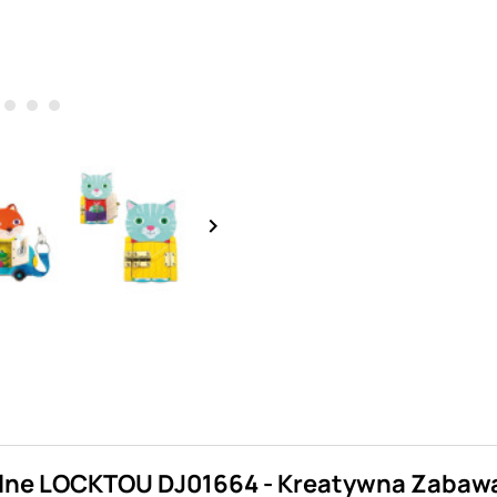
keyboard_arrow_right
lne LOCKTOU DJ01664 - Kreatywna Zabaw