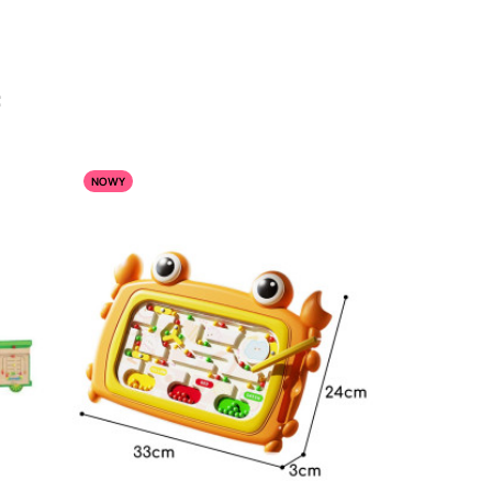
:
NOWY