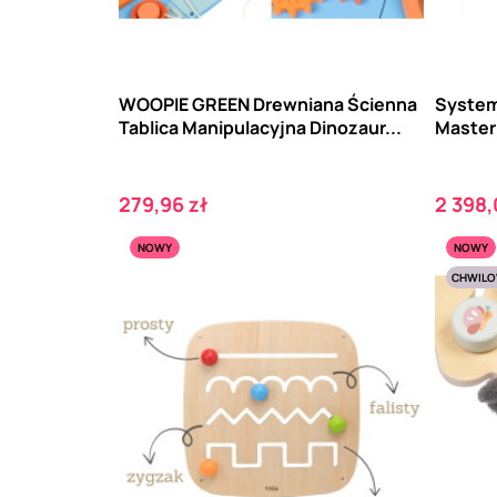
WOOPIE GREEN Drewniana Ścienna
System
Tablica Manipulacyjna Dinozaur...
Masterk
Cena
Cena
279,96 zł
2 398,
NOWY
NOWY
CHWILO