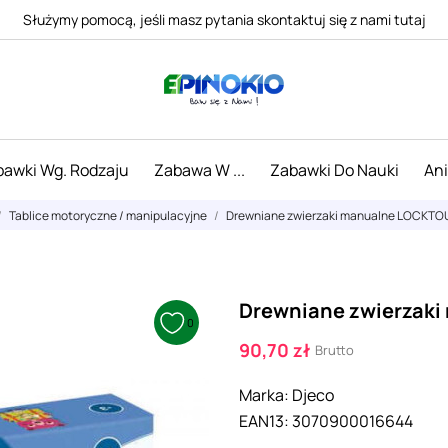
Służymy pomocą, jeśli masz pytania skontaktuj się z nami tutaj
awki Wg. Rodzaju
Zabawa W ...
Zabawki Do Nauki
An
Tablice motoryczne / manipulacyjne
Drewniane zwierzaki manualne LOCKTO
Drewniane zwierzak
0
90,70 zł
Brutto
Marka:
Djeco
EAN13:
3070900016644