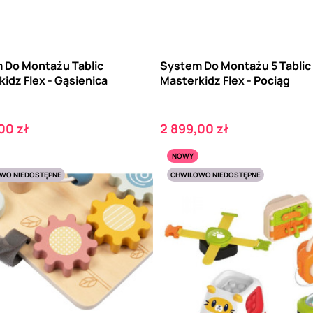
 Do Montażu Tablic
System Do Montażu 5 Tablic
idz Flex - Gąsienica
Masterkidz Flex - Pociąg
Cena
00 zł
2 899,00 zł
NOWY
WO NIEDOSTĘPNE
CHWILOWO NIEDOSTĘPNE