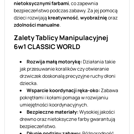
nietoksycznymi farbami
, co zapewnia
bezpieczeństwo podczas zabawy. Za jej pomocą
dzieci rozwijają
kreatywność
,
wyobraźnię
oraz
zdolności manualne
.
Zalety Tablicy Manipulacyjnej
6w1 CLASSIC WORLD
Rozwija małą motorykę:
Działania takie
jak przesuwanie koralików czy otwieranie
drzwiczek doskonalą precyzyjne ruchy dłoni
dziecka.
Wsparcie koordynacji ręka-oko:
Zabawa
pokrętłami i kołami pomaga w rozwijaniu
umiejętności koordynacyjnych.
Bezpieczne materiały:
Wysokiej jakości
drewno oraz nietoksyczne farby gwarantują
bezpieczeństwo.
Długie godziny zabawy:
Różnorodność