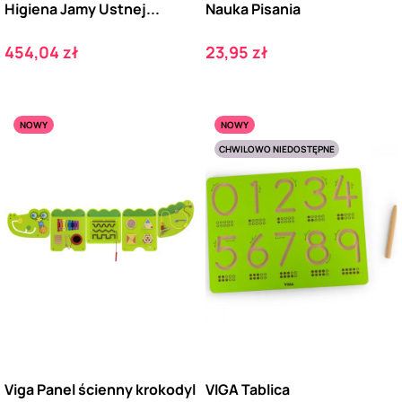
Higiena Jamy Ustnej...
Nauka Pisania
Cena
Cena
454,04 zł
23,95 zł
NOWY
NOWY
CHWILOWO NIEDOSTĘPNE
Viga Panel ścienny krokodyl
VIGA Tablica