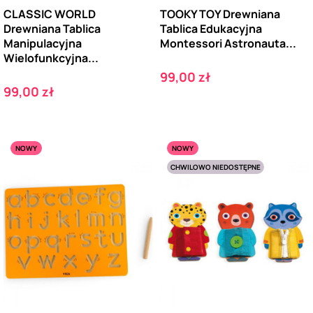
CLASSIC WORLD
TOOKY TOY Drewniana
Drewniana Tablica
Tablica Edukacyjna
Manipulacyjna
Montessori Astronauta...
Wielofunkcyjna...
Cena
99,00 zł
Cena
99,00 zł
NOWY
NOWY
CHWILOWO NIEDOSTĘPNE