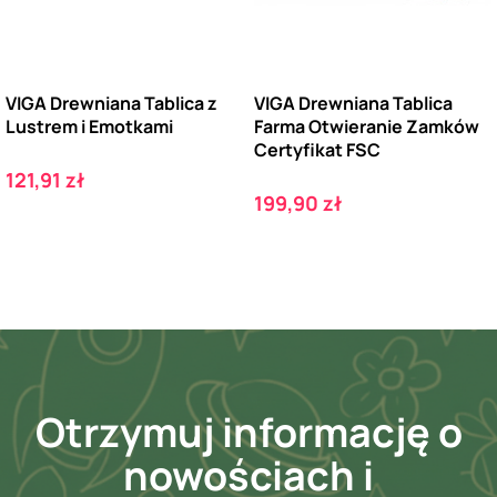
VIGA Drewniana Tablica z
VIGA Drewniana Tablica
Lustrem i Emotkami
Farma Otwieranie Zamków
Certyfikat FSC
Cena
121,91 zł
Cena
199,90 zł
Otrzymuj informację o
nowościach i