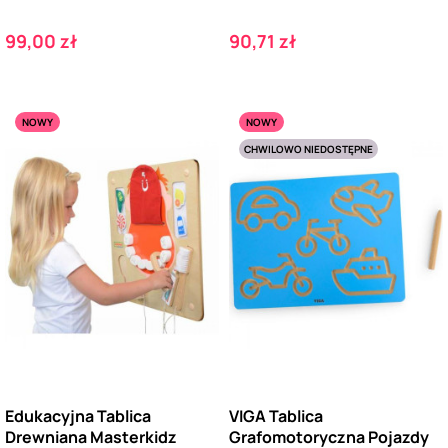
Cena
Cena
99,00 zł
90,71 zł
NOWY
NOWY
CHWILOWO NIEDOSTĘPNE
Edukacyjna Tablica
VIGA Tablica
Drewniana Masterkidz
Grafomotoryczna Pojazdy