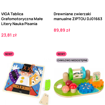
VIGA Tablica
Drewniane zwierzaki
Grafomotoryczna Małe
manualne ZIPTOU DJ01663
Litery Nauka Pisania
Cena
89,89 zł
Cena
23,81 zł
NOWY
NOWY
CHWILOWO NIEDOSTĘPNE