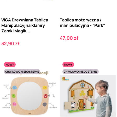
VIGA Drewniana Tablica
Tablica motoryczna /
Manipulacyjna Klamry
manipulacyjna - "Park"
Zamki Magik...
Cena
47,00 zł
Cena
32,90 zł
NOWY
NOWY
CHWILOWO NIEDOSTĘPNE
CHWILOWO NIEDOSTĘPNE