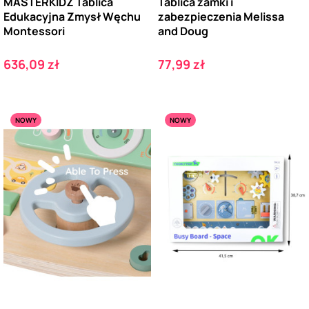
MASTERKIDZ Tablica
Tablica zamki i
Edukacyjna Zmysł Węchu
zabezpieczenia Melissa
Montessori
and Doug
Cena
Cena
636,09 zł
77,99 zł
NOWY
NOWY