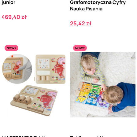
junior
Grafomotoryczna Cyfry
Nauka Pisania
Cena
469,40 zł
Cena
25,42 zł
NOWY
NOWY