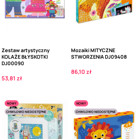
Zestaw artystyczny
Mozaiki MITYCZNE
KOLAŻE BŁYSKOTKI
STWORZENIA DJ09408
DJ00090
Cena
86,10 zł
Cena
53,81 zł
NOWY
NOWY
CHWILOWO NIEDOSTĘPNE
CHWILOWO NIEDOSTĘPNE