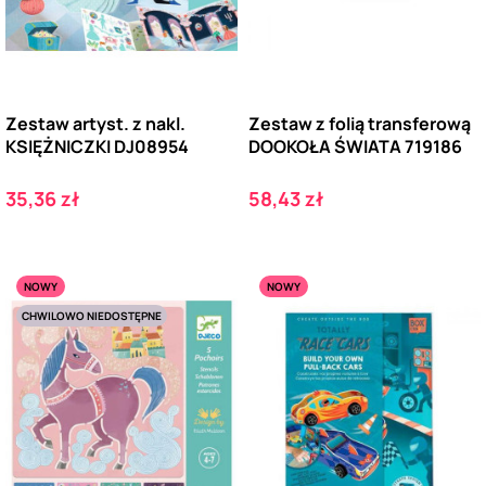
Zestaw artyst. z nakl.
Zestaw z folią transferową
KSIĘŻNICZKI DJ08954
DOOKOŁA ŚWIATA 719186
Cena
Cena
35,36 zł
58,43 zł
NOWY
NOWY
CHWILOWO NIEDOSTĘPNE