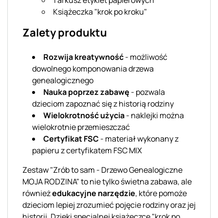
Książeczka "krok po kroku"
Zalety produktu
Rozwija kreatywność
- możliwość
dowolnego komponowania drzewa
genealogicznego
Nauka poprzez zabawę
- pozwala
dzieciom zapoznać się z historią rodziny
Wielokrotność użycia
- naklejki można
wielokrotnie przemieszczać
Certyfikat FSC
- materiał wykonany z
papieru z certyfikatem FSC MIX
Zestaw "Zrób to sam - Drzewo Genealogiczne
MOJA RODZINA" to nie tylko świetna zabawa, ale
również
edukacyjne narzędzie
, które pomoże
dzieciom lepiej zrozumieć pojęcie rodziny oraz jej
historii. Dzięki specjalnej książeczce "krok po