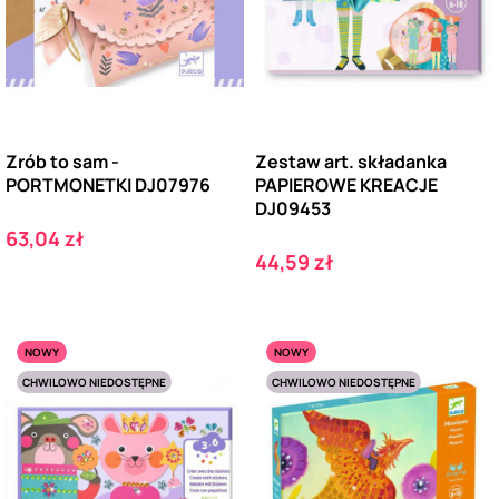
Zrób to sam -
Zestaw art. składanka
PORTMONETKI DJ07976
PAPIEROWE KREACJE
DJ09453
Cena
63,04 zł
Cena
44,59 zł
NOWY
NOWY
CHWILOWO NIEDOSTĘPNE
CHWILOWO NIEDOSTĘPNE