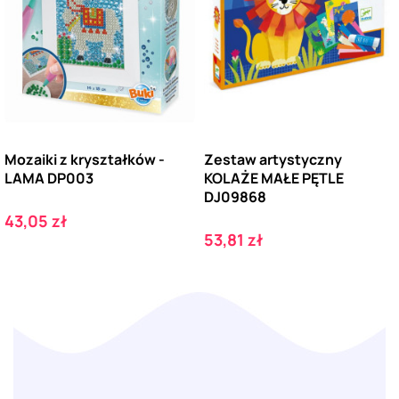
Mozaiki z kryształków -
Zestaw artystyczny
LAMA DP003
KOLAŻE MAŁE PĘTLE
DJ09868
Cena
43,05 zł
Cena
53,81 zł