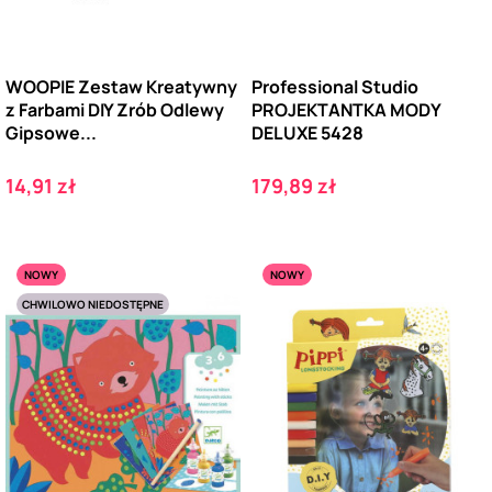
WOOPIE Zestaw Kreatywny
Professional Studio
z Farbami DIY Zrób Odlewy
PROJEKTANTKA MODY
Gipsowe...
DELUXE 5428
Cena
Cena
14,91 zł
179,89 zł
NOWY
NOWY
CHWILOWO NIEDOSTĘPNE