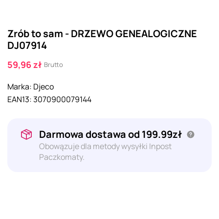
Zrób to sam - DRZEWO GENEALOGICZNE
DJ07914
59,96 zł
Brutto
Marka:
Djeco
EAN13:
3070900079144
Darmowa dostawa od 199.99zł
Obowązuje dla metody wysyłki Inpost
Paczkomaty.