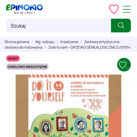
Strona główna
Wg. rodzaju
Kreatywne
Zestawy artystyczne,
zestawy do malowania
Zrób to sam - DRZEWO GENEALOGICZNE DJ07914
NOWY
0
CHWILOWO NIEDOSTĘPNE