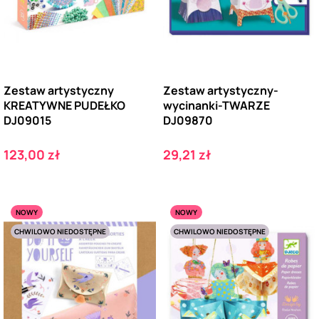
Zestaw artystyczny
Zestaw artystyczny-
KREATYWNE PUDEŁKO
wycinanki-TWARZE
DJ09015
DJ09870
Cena
Cena
123,00 zł
29,21 zł
NOWY
NOWY
CHWILOWO NIEDOSTĘPNE
CHWILOWO NIEDOSTĘPNE