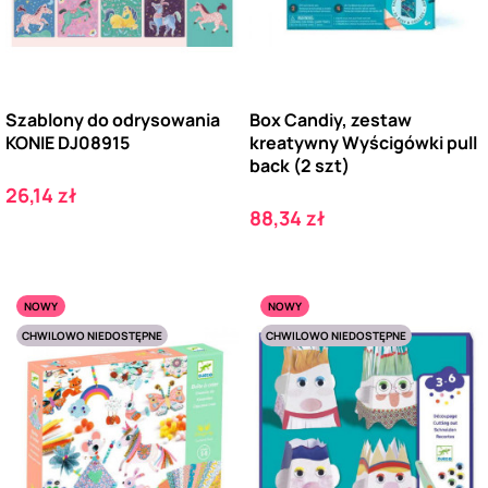
Szablony do odrysowania
Box Candiy, zestaw
KONIE DJ08915
kreatywny Wyścigówki pull
back (2 szt)
Cena
26,14 zł
Cena
88,34 zł
NOWY
NOWY
CHWILOWO NIEDOSTĘPNE
CHWILOWO NIEDOSTĘPNE