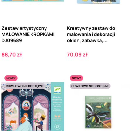
Zestaw artystyczny
Kreatywny zestaw do
MALOWANIE KROPKAMI
malowania i dekoracji
DJ09689
okien, zabawka,...
Cena
Cena
88,70 zł
70,09 zł
NOWY
NOWY
CHWILOWO NIEDOSTĘPNE
CHWILOWO NIEDOSTĘPNE