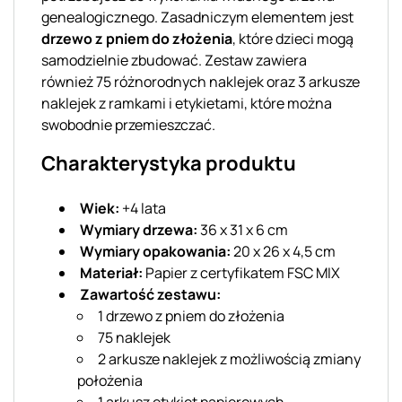
genealogicznego. Zasadniczym elementem jest
drzewo z pniem do złożenia
, które dzieci mogą
samodzielnie zbudować. Zestaw zawiera
również 75 różnorodnych naklejek oraz 3 arkusze
naklejek z ramkami i etykietami, które można
swobodnie przemieszczać.
Charakterystyka produktu
Wiek:
+4 lata
Wymiary drzewa:
36 x 31 x 6 cm
Wymiary opakowania:
20 x 26 x 4,5 cm
Materiał:
Papier z certyfikatem FSC MIX
Zawartość zestawu:
1 drzewo z pniem do złożenia
75 naklejek
2 arkusze naklejek z możliwością zmiany
położenia
1 arkusz etykiet papierowych