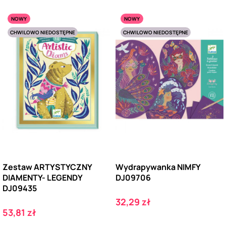
NOWY
NOWY
CHWILOWO NIEDOSTĘPNE
CHWILOWO NIEDOSTĘPNE
Zestaw ARTYSTYCZNY
Wydrapywanka NIMFY
DIAMENTY- LEGENDY
DJ09706
DJ09435
Cena
32,29 zł
Cena
53,81 zł