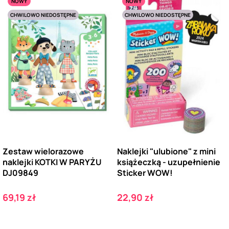
NOWY
NOWY
CHWILOWO NIEDOSTĘPNE
CHWILOWO NIEDOSTĘPNE
Zestaw wielorazowe
Naklejki "ulubione" z mini
naklejki KOTKI W PARYŻU
książeczką - uzupełnienie
DJ09849
Sticker WOW!
Cena
Cena
69,19 zł
22,90 zł