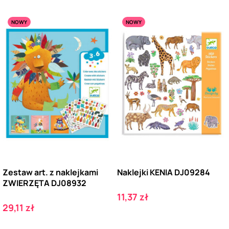
NOWY
NOWY
Zestaw art. z naklejkami
Naklejki KENIA DJ09284
ZWIERZĘTA DJ08932
Cena
11,37 zł
Cena
29,11 zł