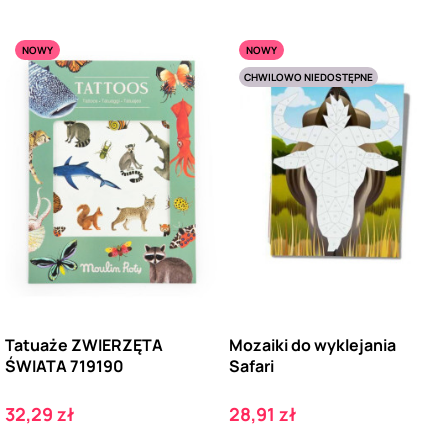
NOWY
NOWY
CHWILOWO NIEDOSTĘPNE
Tatuaże ZWIERZĘTA
Mozaiki do wyklejania
ŚWIATA 719190
Safari
Cena
Cena
32,29 zł
28,91 zł