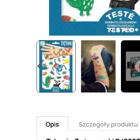
keyboard_arrow_left
Opis
Szczegóły produktu