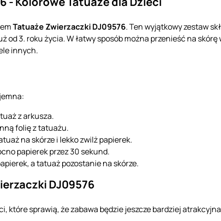
 - Kolorowe Tatuaże dla Dzieci
awem
Tatuaże Zwierzaczki DJ09576
. Ten wyjątkowy zestaw skł
 już od 3. roku życia. W łatwy sposób można przenieść na skórę
iele innych.
yjemna:
tuaż z arkusza.
nną folię z tatuażu.
atuaż na skórze i lekko zwilż papierek.
mocno papierek przez 30 sekund.
papierek, a tatuaż pozostanie na skórze.
ierzaczki DJ09576
i, które sprawią, że zabawa będzie jeszcze bardziej atrakcyjna