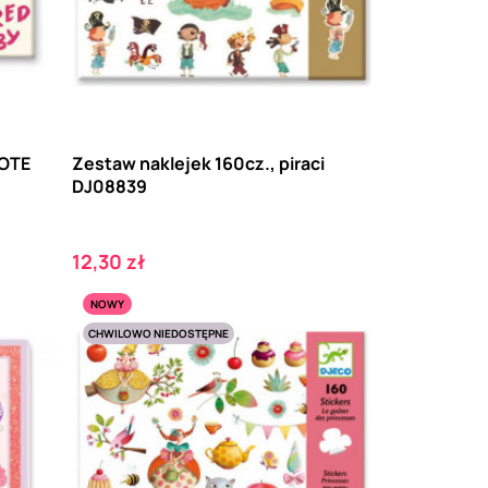
ŁOTE
Zestaw naklejek 160cz., piraci
DJ08839
Cena
12,30 zł
NOWY
CHWILOWO NIEDOSTĘPNE