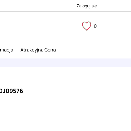
Zaloguj się
0
imacja
Atrakcyjna Cena
 DJ09576