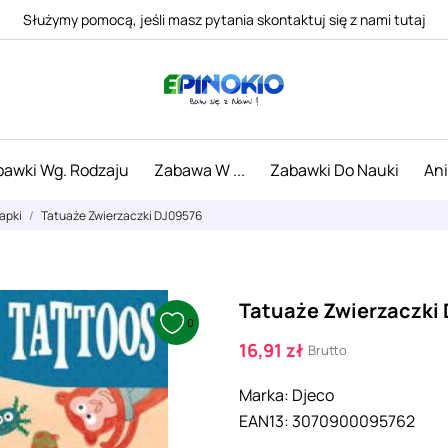
Służymy pomocą, jeśli masz pytania skontaktuj się z nami tutaj
awki Wg. Rodzaju
Zabawa W ...
Zabawki Do Nauki
An
rapki
Tatuaże Zwierzaczki DJ09576
Tatuaże Zwierzaczki
0
16,91 zł
Brutto
Marka:
Djeco
EAN13:
3070900095762