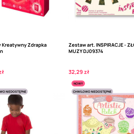
 Kreatywny Zdrapka
Zestaw art. INSPIRACJE - Z
on
MUZY DJ09374
Cena
zł
32,29 zł
NOWY
WO NIEDOSTĘPNE
CHWILOWO NIEDOSTĘPNE