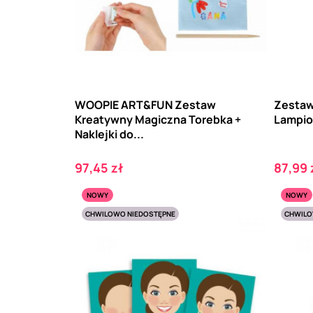
WOOPIE ART&FUN Zestaw
Zestaw
Kreatywny Magiczna Torebka +
Lampi
Naklejki do...
Cena
Cena
97,45 zł
87,99 
NOWY
NOWY
CHWILOWO NIEDOSTĘPNE
CHWILO