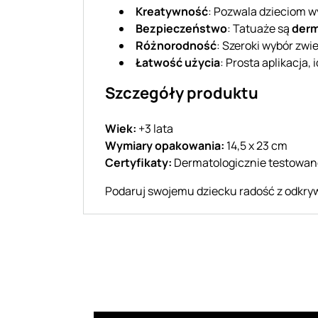
Kreatywność
: Pozwala dzieciom wy
Bezpieczeństwo
: Tatuaże są
derm
Różnorodność
: Szeroki wybór zw
Łatwość użycia
: Prosta aplikacja,
Szczegóły produktu
Wiek:
+3 lata
Wymiary opakowania:
14,5 x 23 cm
Certyfikaty:
Dermatologicznie testowan
Podaruj swojemu dziecku radość z odkryw