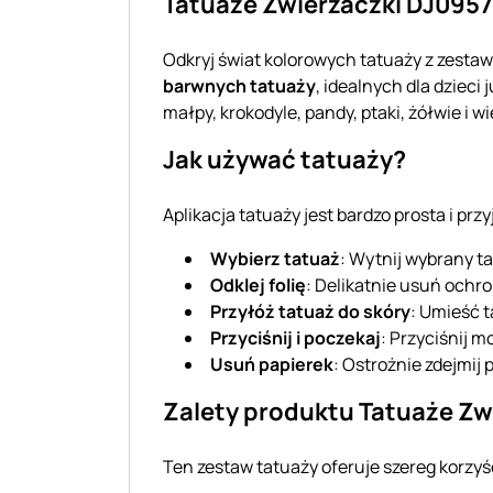
Tatuaże Zwierzaczki DJ09576
Odkryj świat kolorowych tatuaży z zest
barwnych tatuaży
, idealnych dla dzieci
małpy, krokodyle, pandy, ptaki, żółwie i w
Jak używać tatuaży?
Aplikacja tatuaży jest bardzo prosta i prz
Wybierz tatuaż
: Wytnij wybrany ta
Odklej folię
: Delikatnie usuń ochro
Przyłóż tatuaż do skóry
: Umieść t
Przyciśnij i poczekaj
: Przyciśnij 
Usuń papierek
: Ostrożnie zdejmij 
Zalety produktu Tatuaże Zw
Ten zestaw tatuaży oferuje szereg korzyśc