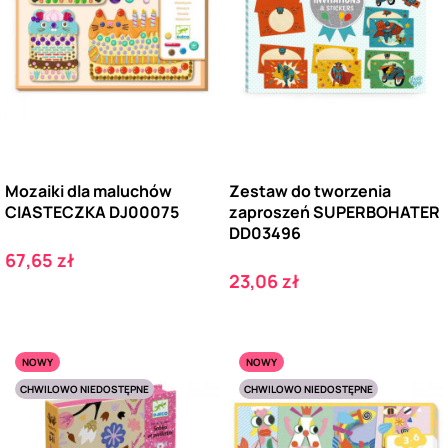
Mozaiki dla maluchów
Zestaw do tworzenia
CIASTECZKA DJ00075
zaproszeń SUPERBOHATER
DD03496
Cena
67,65 zł
Cena
23,06 zł
NOWY
NOWY
CHWILOWO NIEDOSTĘPNE
CHWILOWO NIEDOSTĘPNE