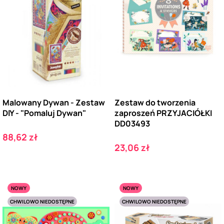
Malowany Dywan - Zestaw
Zestaw do tworzenia
DIY - "Pomaluj Dywan"
zaproszeń PRZYJACIÓŁKI
DD03493
Cena
88,62 zł
Cena
23,06 zł
NOWY
NOWY
CHWILOWO NIEDOSTĘPNE
CHWILOWO NIEDOSTĘPNE