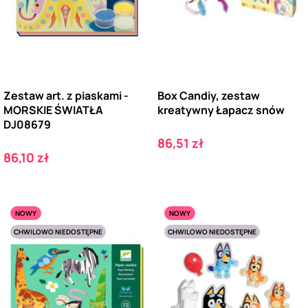
Zestaw art. z piaskami -
Box Candiy, zestaw
MORSKIE ŚWIATŁA
kreatywny Łapacz snów
DJ08679
Cena
86,51 zł
Cena
86,10 zł
NOWY
NOWY
CHWILOWO NIEDOSTĘPNE
CHWILOWO NIEDOSTĘPNE