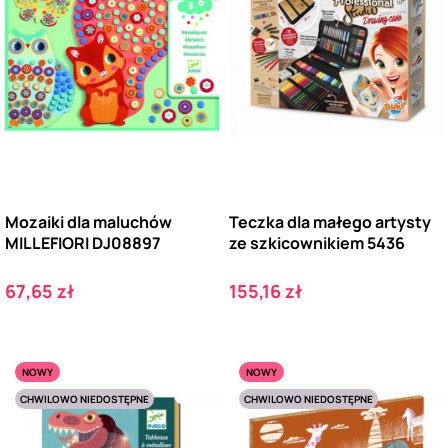
Mozaiki dla maluchów
Teczka dla małego artysty
MILLEFIORI DJ08897
ze szkicownikiem 5436
Cena
Cena
67,65 zł
155,16 zł
NOWY
NOWY
CHWILOWO NIEDOSTĘPNE
CHWILOWO NIEDOSTĘPNE