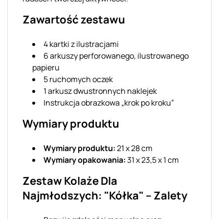
Zawartość zestawu
4 kartki z ilustracjami
6 arkuszy perforowanego, ilustrowanego
papieru
5 ruchomych oczek
1 arkusz dwustronnych naklejek
Instrukcja obrazkowa „krok po kroku”
Wymiary produktu
Wymiary produktu:
21 x 28 cm
Wymiary opakowania:
31 x 23,5 x 1 cm
Zestaw Kolaże Dla
Najmłodszych: "Kółka" – Zalety