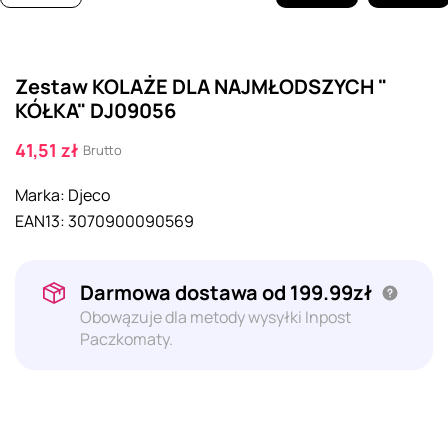
Zestaw KOLAŻE DLA NAJMŁODSZYCH "
KÓŁKA" DJ09056
41,51 zł
Brutto
Marka:
Djeco
EAN13:
3070900090569
Darmowa dostawa od 199.99zł
Obowązuje dla metody wysyłki Inpost
Paczkomaty.