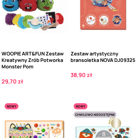
WOOPIE ART&FUN Zestaw
Zestaw artystyczny
Kreatywny Zrób Potworka
bransoletka NOVA DJ09325
Monster Pom
Cena
38,90 zł
Cena
29,70 zł
NOWY
NOWY
CHWILOWO NIEDOSTĘPNE