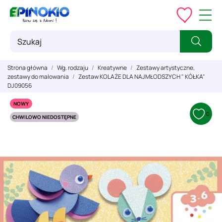
Strona główna
Wg. rodzaju
Kreatywne
Zestawy artystyczne,
zestawy do malowania
Zestaw KOLAŻE DLA NAJMŁODSZYCH " KÓŁKA"
DJ09056
NOWY
0
CHWILOWO NIEDOSTĘPNE