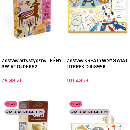
Zestaw artystyczny LEŚNY
Zestaw KREATYWNY ŚWIAT
ŚWIAT DJ08662
LITEREK DJ08998
Cena
Cena
76,88 zł
101,48 zł
NOWY
NOWY
CHWILOWO NIEDOSTĘPNE
CHWILOWO NIEDOSTĘPNE