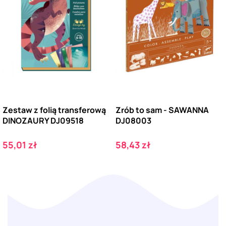
Zestaw z folią transferową
Zrób to sam - SAWANNA
DINOZAURY DJ09518
DJ08003
Cena
Cena
55,01 zł
58,43 zł