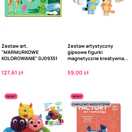
Zestaw art.
Zestaw artystyczny
"MARMURKOWE
gipsowe figurki
KOLOROWANIE" DJ09351
magnetyczne kreatywna...
Cena
Cena
127,61 zł
59,00 zł
NOWY
NOWY
CHWILOWO NIEDOSTĘPNE