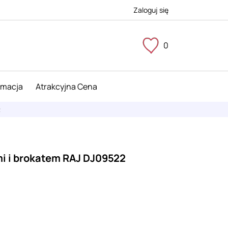
Zaloguj się
0
imacja
Atrakcyjna Cena
2
mi i brokatem RAJ DJ09522