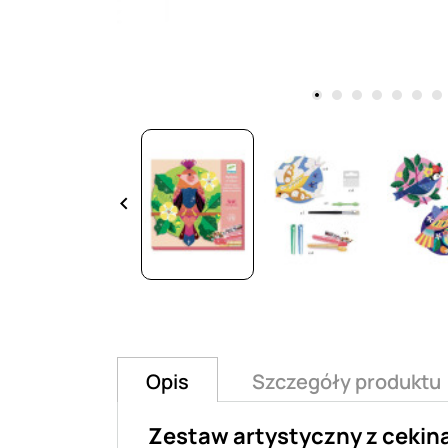
keyboard_arrow_left
Opis
Szczegóły produktu
Zestaw artystyczny z cekin