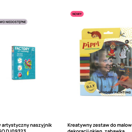
NOWY
WO NIEDOSTĘPNE
 artystyczny naszyjnik
Kreatywny zestaw do malowa
SO DJ09323
dekoracji okien, zabawka,...