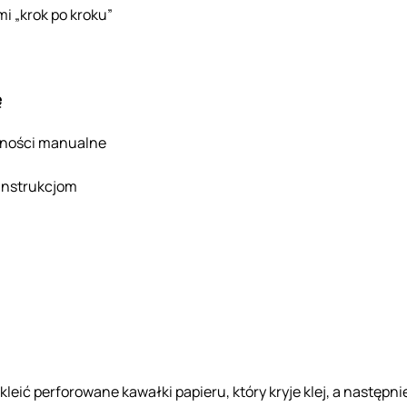
i „krok po kroku”
ę
lności manualne
 instrukcjom
kleić perforowane kawałki papieru, który kryje klej, a następ