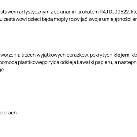
zestawem artystycznym z cekinami i brokatem RAJ DJ09522, kt
mu zestawowi dzieci będą mogły rozwijać swoje umiejętności ar
tworzenia trzech wyjątkowych obrazków, pokrytych
klejem
, k
pomocą plastikowego rylca odkleja kawałki papieru, a następ
je.
kolorach