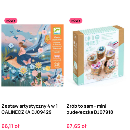
NOWY
NOWY
Zestaw artystyczny 4 w 1
Zrób to sam - mini
CALINECZKA DJ09429
pudełeczka DJ07918
Cena
Cena
66,11 zł
67,65 zł