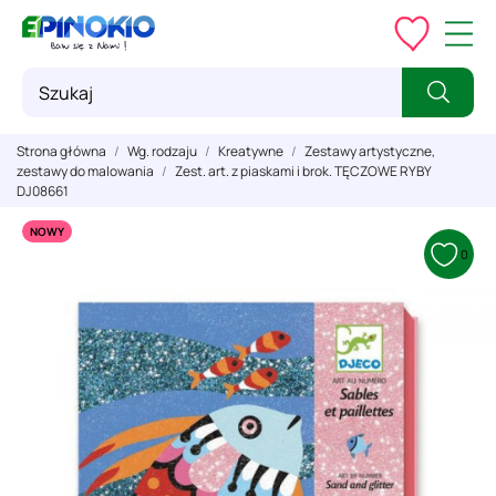
Strona główna
Wg. rodzaju
Kreatywne
Zestawy artystyczne,
zestawy do malowania
Zest. art. z piaskami i brok. TĘCZOWE RYBY
DJ08661
NOWY
0