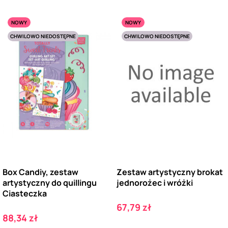
NOWY
NOWY
CHWILOWO NIEDOSTĘPNE
CHWILOWO NIEDOSTĘPNE
Box Candiy, zestaw
Zestaw artystyczny brokat
artystyczny do quillingu
jednorożec i wróżki
Ciasteczka
Cena
67,79 zł
Cena
88,34 zł