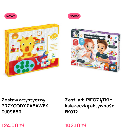
NOWY
NOWY
Zestaw artystyczny
Zest. art. PIECZĄTKI z
PRZYGODY ZABAWEK
książeczką aktywności
DJ09880
FK012
Cena
Cena
124,00 zł
102,10 zł