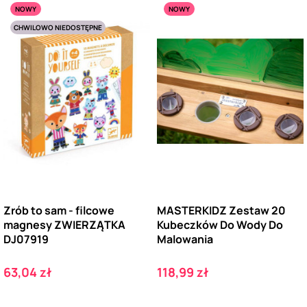
NOWY
NOWY
CHWILOWO NIEDOSTĘPNE
Zrób to sam - filcowe
MASTERKIDZ Zestaw 20
magnesy ZWIERZĄTKA
Kubeczków Do Wody Do
DJ07919
Malowania
Cena
Cena
63,04 zł
118,99 zł