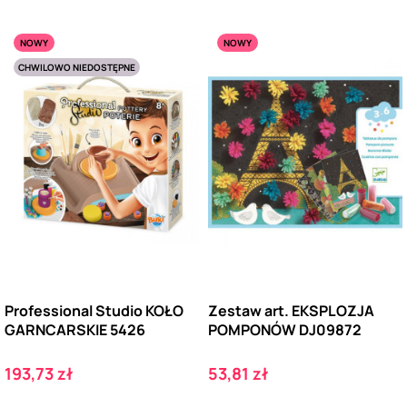
NOWY
NOWY
CHWILOWO NIEDOSTĘPNE
Professional Studio KOŁO
Zestaw art. EKSPLOZJA
GARNCARSKIE 5426
POMPONÓW DJ09872
Cena
Cena
193,73 zł
53,81 zł