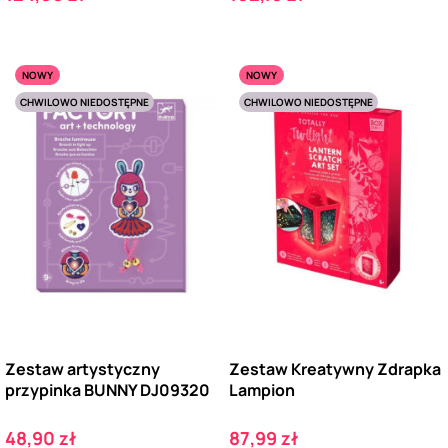
NOWY
NOWY
CHWILOWO NIEDOSTĘPNE
CHWILOWO NIEDOSTĘPNE
Zestaw artystyczny
Zestaw Kreatywny Zdrapka
przypinka BUNNY DJ09320
Lampion
Cena
Cena
48,90 zł
87,99 zł