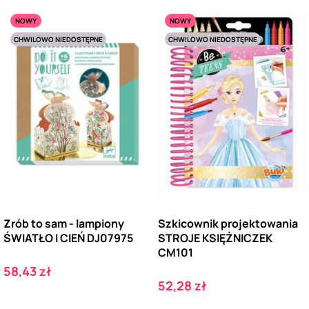
NOWY
NOWY
CHWILOWO NIEDOSTĘPNE
CHWILOWO NIEDOSTĘPNE
Zrób to sam - lampiony
Szkicownik projektowania
ŚWIATŁO I CIEŃ DJ07975
STROJE KSIĘŻNICZEK
CM101
Cena
58,43 zł
Cena
52,28 zł