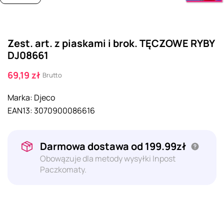
Zest. art. z piaskami i brok. TĘCZOWE RYBY
DJ08661
69,19 zł
Brutto
Marka:
Djeco
EAN13:
3070900086616
Darmowa dostawa od 199.99zł
Obowązuje dla metody wysyłki Inpost
Paczkomaty.