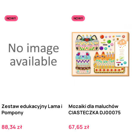
NOWY
NOWY
Zestaw edukacyjny Lama i
Mozaiki dla maluchów
Pompony
CIASTECZKA DJ00075
Cena
Cena
88,34 zł
67,65 zł