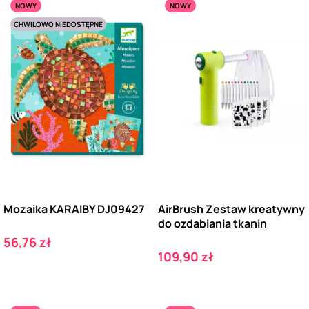
NOWY
NOWY
CHWILOWO NIEDOSTĘPNE
Mozaika KARAIBY DJ09427
AirBrush Zestaw kreatywny
do ozdabiania tkanin
Cena
56,76 zł
Cena
109,90 zł