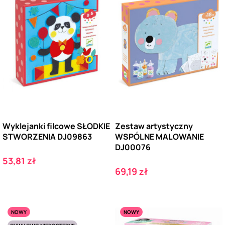
Wyklejanki filcowe SŁODKIE
Zestaw artystyczny
STWORZENIA DJ09863
WSPÓLNE MALOWANIE
DJ00076
Cena
53,81 zł
Cena
69,19 zł
NOWY
NOWY