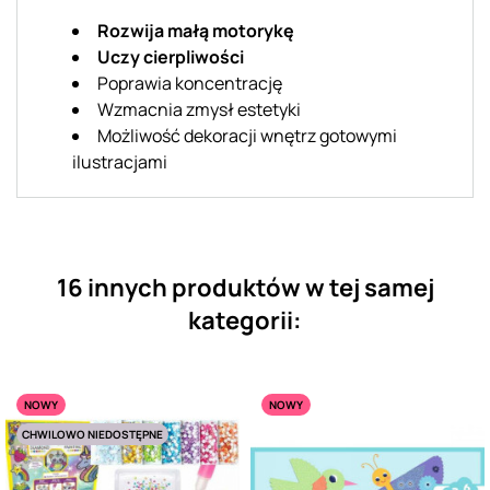
Rozwija małą motorykę
Uczy cierpliwości
Poprawia koncentrację
Wzmacnia zmysł estetyki
Możliwość dekoracji wnętrz gotowymi
ilustracjami
16 innych produktów w tej samej
kategorii:
NOWY
NOWY
CHWILOWO NIEDOSTĘPNE