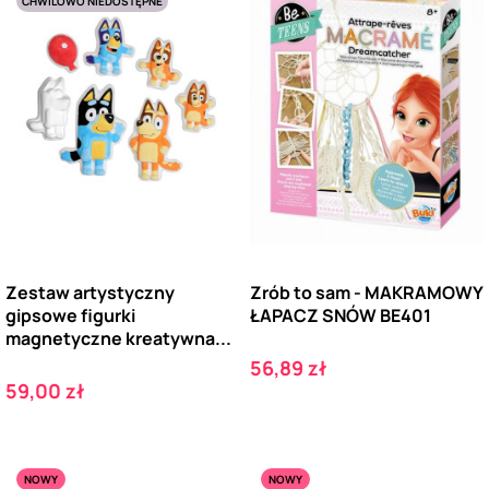
CHWILOWO NIEDOSTĘPNE
Zestaw artystyczny
Zrób to sam - MAKRAMOWY
gipsowe figurki
ŁAPACZ SNÓW BE401
magnetyczne kreatywna...
Cena
56,89 zł
Cena
59,00 zł
NOWY
NOWY