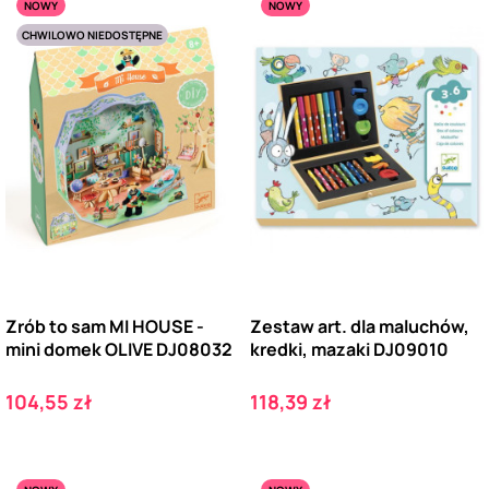
NOWY
NOWY
CHWILOWO NIEDOSTĘPNE
Zrób to sam MI HOUSE -
Zestaw art. dla maluchów,
mini domek OLIVE DJ08032
kredki, mazaki DJ09010
Cena
Cena
104,55 zł
118,39 zł