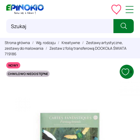
Strona główna
Wg. rodzaju
Kreatywne
Zestawy artystyczne,
zestawy do malowania
Zestaw z folią transferową DOOKOŁA ŚWIATA
719186
NOWY
0
CHWILOWO NIEDOSTĘPNE