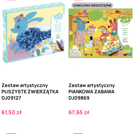
CHWILOWO NIEDOSTĘPNE
Zestaw artystyczny
Zestaw artystyczny
PUSZYSTE ZWIERZĄTKA
PIANKOWA ZABAWA
DJ09127
DJ09869
Cena
Cena
61,50 zł
67,65 zł