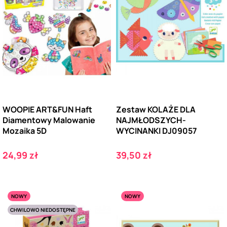
WOOPIE ART&FUN Haft
Zestaw KOLAŻE DLA
Diamentowy Malowanie
NAJMŁODSZYCH-
Mozaika 5D
WYCINANKI DJ09057
Cena
Cena
24,99 zł
39,50 zł
NOWY
NOWY
CHWILOWO NIEDOSTĘPNE