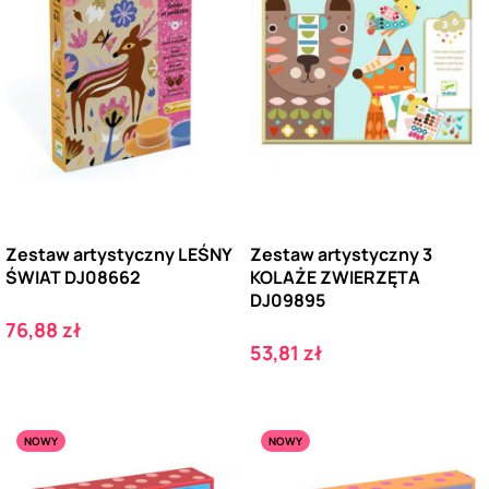
Zestaw artystyczny LEŚNY
Zestaw artystyczny 3
ŚWIAT DJ08662
KOLAŻE ZWIERZĘTA
DJ09895
Cena
76,88 zł
Cena
53,81 zł
NOWY
NOWY