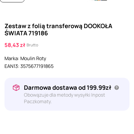
Zestaw z folią transferową DOOKOŁA
ŚWIATA 719186
58,43 zł
Brutto
Marka:
Moulin Roty
EAN13:
3575677191865
Darmowa dostawa od 199.99zł
Obowązuje dla metody wysyłki Inpost
Paczkomaty.