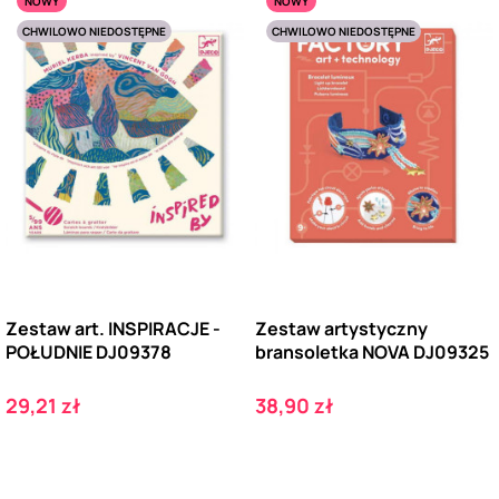
NOWY
NOWY
CHWILOWO NIEDOSTĘPNE
CHWILOWO NIEDOSTĘPNE
Zestaw art. INSPIRACJE -
Zestaw artystyczny
POŁUDNIE DJ09378
bransoletka NOVA DJ09325
Cena
Cena
29,21 zł
38,90 zł