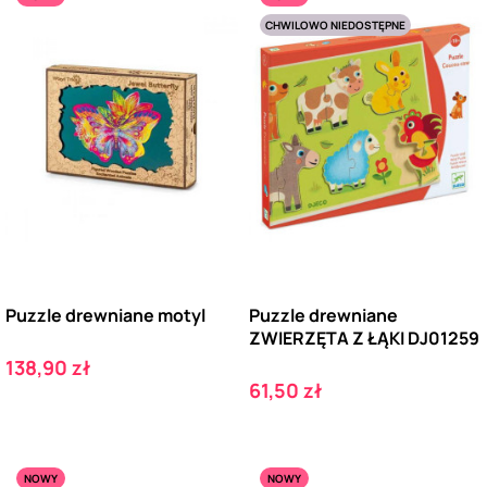
CHWILOWO NIEDOSTĘPNE
Puzzle drewniane motyl
Puzzle drewniane
ZWIERZĘTA Z ŁĄKI DJ01259
Cena
138,90 zł
Cena
61,50 zł
NOWY
NOWY