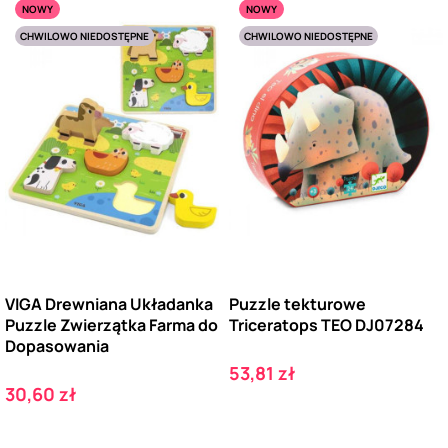
NOWY
NOWY
CHWILOWO NIEDOSTĘPNE
CHWILOWO NIEDOSTĘPNE
VIGA Drewniana Układanka
Puzzle tekturowe
Puzzle Zwierzątka Farma do
Triceratops TEO DJ07284
Dopasowania
Cena
53,81 zł
Cena
30,60 zł