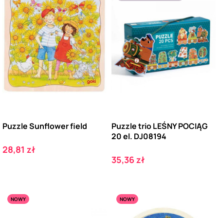
Puzzle Sunflower field
Puzzle trio LEŚNY POCIĄG
20 el. DJ08194
Cena
28,81 zł
Cena
35,36 zł
NOWY
NOWY