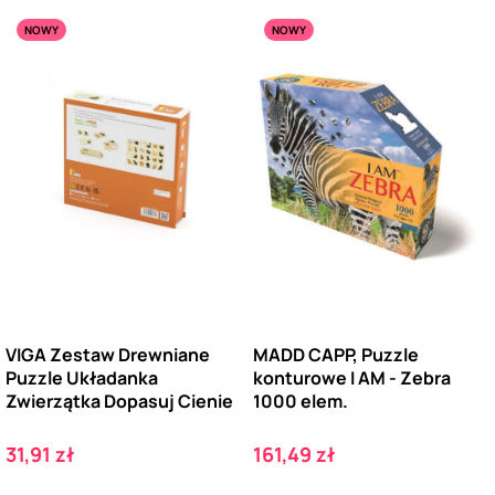
NOWY
NOWY
VIGA Zestaw Drewniane
MADD CAPP, Puzzle
Puzzle Układanka
konturowe I AM - Zebra
Zwierzątka Dopasuj Cienie
1000 elem.
Cena
Cena
31,91 zł
161,49 zł