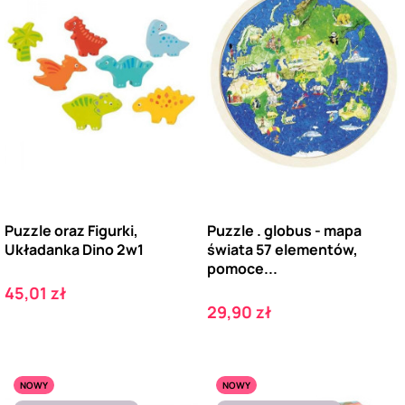
Puzzle oraz Figurki,
Puzzle . globus - mapa
Układanka Dino 2w1
świata 57 elementów,
pomoce...
Cena
45,01 zł
Cena
29,90 zł
NOWY
NOWY