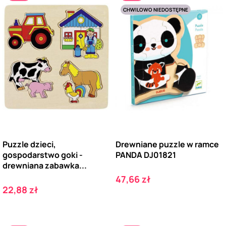
CHWILOWO NIEDOSTĘPNE
Puzzle dzieci,
Drewniane puzzle w ramce
gospodarstwo goki -
PANDA DJ01821
drewniana zabawka...
Cena
47,66 zł
Cena
22,88 zł