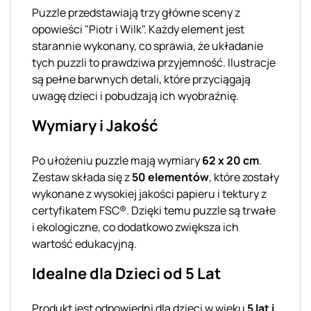
Puzzle przedstawiają trzy główne sceny z
opowieści "Piotr i Wilk". Każdy element jest
starannie wykonany, co sprawia, że układanie
tych puzzli to prawdziwa przyjemność. Ilustracje
są pełne barwnych detali, które przyciągają
uwagę dzieci i pobudzają ich wyobraźnię.
Wymiary i Jakość
Po ułożeniu puzzle mają wymiary
62 x 20 cm
.
Zestaw składa się z
50 elementów
, które zostały
wykonane z wysokiej jakości papieru i tektury z
certyfikatem FSC®. Dzięki temu puzzle są trwałe
i ekologiczne, co dodatkowo zwiększa ich
wartość edukacyjną.
Idealne dla Dzieci od 5 Lat
Produkt jest odpowiedni dla dzieci w wieku
5 lat i