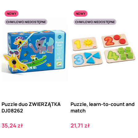
NOWY
NOWY
CHWILOWO NIEDOSTĘPNE
CHWILOWO NIEDOSTĘPNE
Puzzle duo ZWIERZĄTKA
Puzzle, learn-to-count and
DJ08262
match
Cena
Cena
35,24 zł
21,71 zł