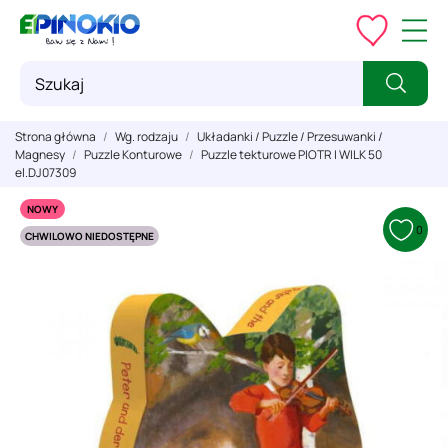
Strona główna
Wg. rodzaju
Układanki / Puzzle / Przesuwanki /
Magnesy
Puzzle Konturowe
Puzzle tekturowe PIOTR I WILK 50
el.DJ07309
NOWY
0
CHWILOWO NIEDOSTĘPNE