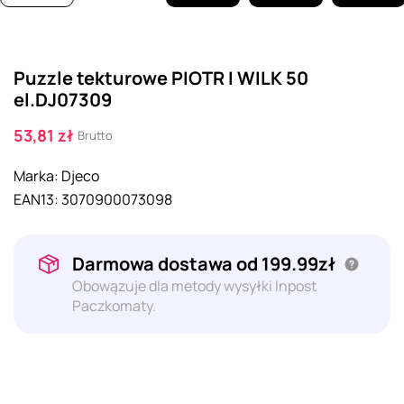
Puzzle tekturowe PIOTR I WILK 50
el.DJ07309
53,81 zł
Brutto
Marka:
Djeco
EAN13:
3070900073098
Darmowa dostawa od 199.99zł
Obowązuje dla metody wysyłki Inpost
Paczkomaty.