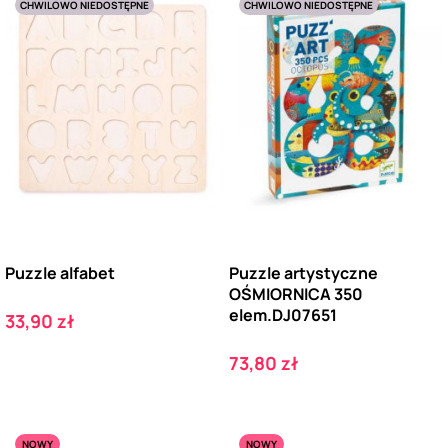
CHWILOWO NIEDOSTĘPNE
CHWILOWO NIEDOSTĘPNE
Puzzle alfabet
Puzzle artystyczne
OŚMIORNICA 350
elem.DJ07651
Cena
33,90 zł
Cena
73,80 zł
NOWY
NOWY