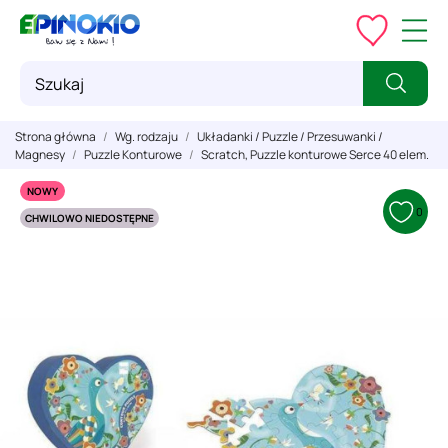
Strona główna
Wg. rodzaju
Układanki / Puzzle / Przesuwanki /
Magnesy
Puzzle Konturowe
Scratch, Puzzle konturowe Serce 40 elem.
NOWY
0
CHWILOWO NIEDOSTĘPNE