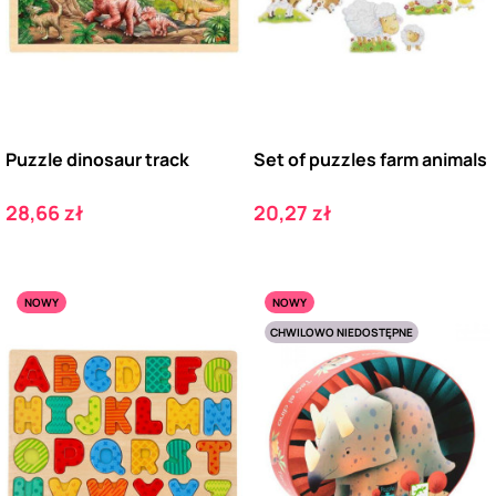
Puzzle dinosaur track
Set of puzzles farm animals
Cena
Cena
28,66 zł
20,27 zł
NOWY
NOWY
CHWILOWO NIEDOSTĘPNE