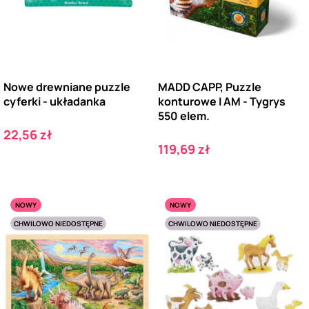
Nowe drewniane puzzle
MADD CAPP, Puzzle
cyferki - układanka
konturowe I AM - Tygrys
550 elem.
Cena
22,56 zł
Cena
119,69 zł
NOWY
NOWY
CHWILOWO NIEDOSTĘPNE
CHWILOWO NIEDOSTĘPNE