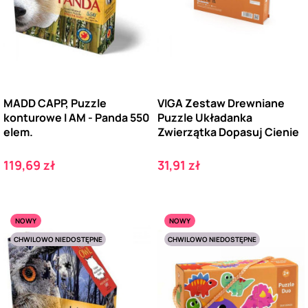
MADD CAPP, Puzzle
VIGA Zestaw Drewniane
konturowe I AM - Panda 550
Puzzle Układanka
elem.
Zwierzątka Dopasuj Cienie
Cena
Cena
119,69 zł
31,91 zł
NOWY
NOWY
CHWILOWO NIEDOSTĘPNE
CHWILOWO NIEDOSTĘPNE