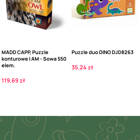
MADD CAPP, Puzzle
Puzzle duo DINO DJ08263
konturowe I AM - Sowa 550
elem.
Cena
35,24 zł
Cena
119,69 zł