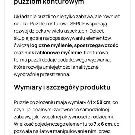
puzzlom konturowym
Układanie puzzli to nie tylko zabawa, ale również
nauka. Puzzle konturowe SERCE wspierają
rozwój dziecka w wielu aspektach. Dzieci,
skupiając się na dopasowywaniu elementów,
ćwiczą
logiczne myślenie
,
spostrzegawczość
oraz
nieszablonowe myślenie
. Konturowa
forma puzzli dodaje dodatkowego wyzwania,
które rozwija umiejętności analityczne i
wyobraźnię przestrzenną.
Wymiary i szczegóły produktu
Puzzle po złożeniu mają wymiary
41 x 58 cm
, co
czyni je idealnymi zarówno do samodzielnej
zabawy, jak i wspólnej aktywności z rodzicami.
Wielkość pojedynczego elementu to
7 x 6 cm
, co
pozwala na łatwe manipulowanie nimi przez