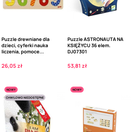
Puzzle drewniane dla
Puzzle ASTRONAUTA NA
dzieci, cyferki nauka
KSIĘŻYCU 36 elem.
liczenia, pomoce...
DJ07301
Cena
Cena
26,05 zł
53,81 zł
NOWY
NOWY
CHWILOWO NIEDOSTĘPNE