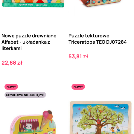
Nowe puzzle drewniane
Puzzle tekturowe
Alfabet - układanka z
Triceratops TEO DJ07284
literkami
Cena
53,81 zł
Cena
22,88 zł
NOWY
NOWY
CHWILOWO NIEDOSTĘPNE