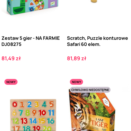
Zestaw 5 gier - NA FARMIE
Scratch, Puzzle konturowe
DJ08275
Safari 60 elem.
Cena
Cena
81,49 zł
81,89 zł
NOWY
NOWY
CHWILOWO NIEDOSTĘPNE