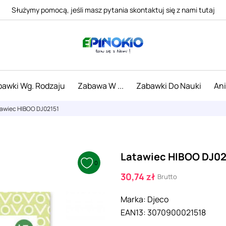
Służymy pomocą, jeśli masz pytania skontaktuj się z nami tutaj
awki Wg. Rodzaju
Zabawa W ...
Zabawki Do Nauki
An
awiec HIBOO DJ02151
Latawiec HIBOO DJ02
0
30,74 zł
Brutto
Marka:
Djeco
EAN13:
3070900021518