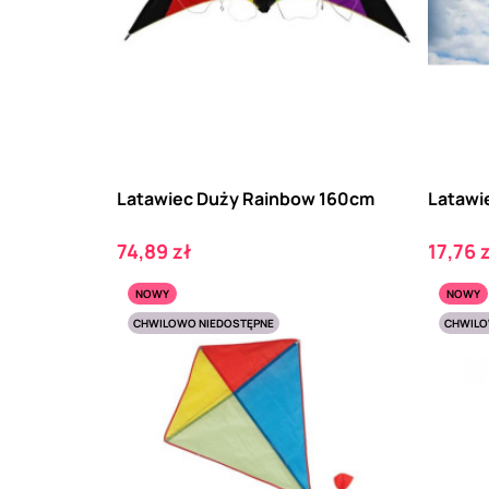
Latawiec Duży Rainbow 160cm
Latawie
Cena
Cena
74,89 zł
17,76 
NOWY
NOWY
CHWILOWO NIEDOSTĘPNE
CHWILO