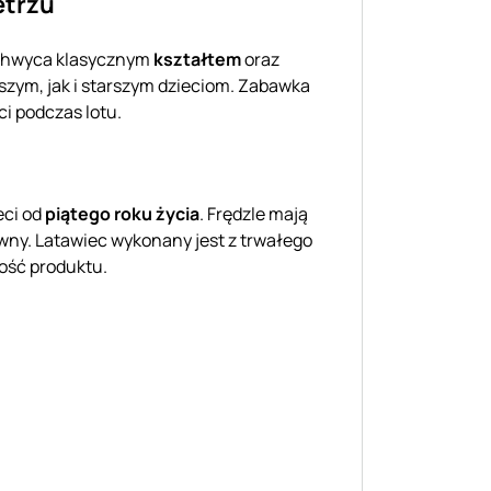
etrzu
achwyca klasycznym
kształtem
oraz
szym, jak i starszym dzieciom. Zabawka
ci podczas lotu.
eci od
piątego roku życia
. Frędzle mają
towny. Latawiec wykonany jest z trwałego
ość produktu.