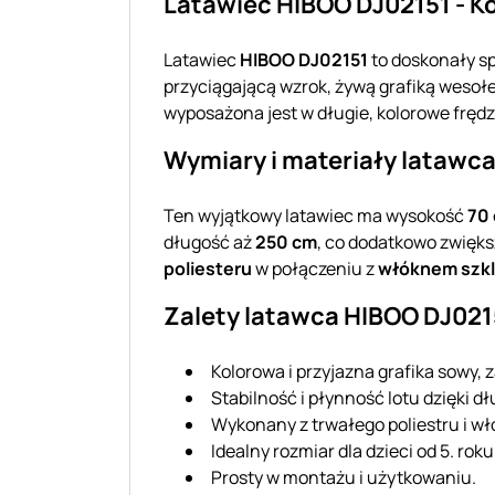
Latawiec HIBOO DJ02151 - Ko
Latawiec
HIBOO DJ02151
to doskonały s
przyciągającą wzrok, żywą grafiką wesoł
wyposażona jest w długie, kolorowe frędz
Wymiary i materiały latawc
Ten wyjątkowy latawiec ma wysokość
70
długość aż
250 cm
, co dodatkowo zwiększ
poliesteru
w połączeniu z
włóknem szk
Zalety latawca HIBOO DJ021
Kolorowa i przyjazna grafika sowy,
Stabilność i płynność lotu dzięki d
Wykonany z trwałego poliestru i w
Idealny rozmiar dla dzieci od 5. roku
Prosty w montażu i użytkowaniu.