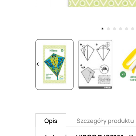
keyboard_arrow_left
Opis
Szczegóły produktu