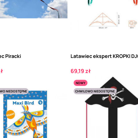
c Piracki
Latawiec ekspert KROPKI D
Cena
zł
69,19 zł
NOWY
WO NIEDOSTĘPNE
CHWILOWO NIEDOSTĘPNE