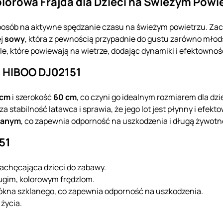
lorowa Frajda dla Dzieci na Świeżym Powi
posób na aktywne spędzanie czasu na świeżym powietrzu. Z
ej
sowy
, która z pewnością przypadnie do gustu zarówno młod
le, które powiewają na wietrze, dodając dynamiki i efektownoś
a HIBOO DJ02151
 cm
i szerokość
60 cm
, co czyni go idealnym rozmiarem dla dzi
a stabilność latawca i sprawia, że jego lot jest płynny i efek
lanym
, co zapewnia odporność na uszkodzenia i długą żywotn
51
 zachęcająca dzieci do zabawy.
ługim, kolorowym frędzlom.
łókna szklanego, co zapewnia odporność na uszkodzenia.
 życia.