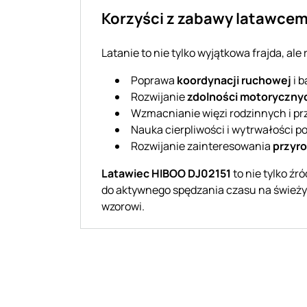
Korzyści z zabawy latawce
Latanie to nie tylko wyjątkowa frajda, al
Poprawa
koordynacji ruchowej
i b
Rozwijanie
zdolności motoryczny
Wzmacnianie więzi rodzinnych i pr
Nauka cierpliwości i wytrwałości po
Rozwijanie zainteresowania
przyr
Latawiec HIBOO DJ02151
to nie tylko źr
do aktywnego spędzania czasu na świeżym
wzorowi.