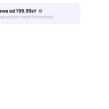
wa od 199.99zł
dy wysyłki Inpost Paczkomaty.