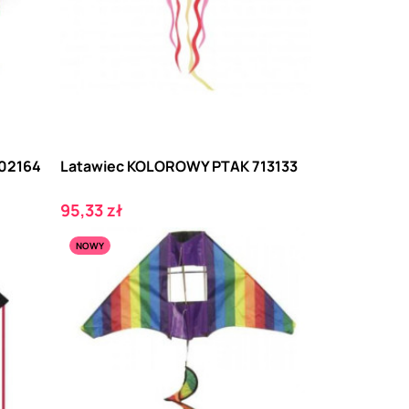
J02164
Latawiec KOLOROWY PTAK 713133
Cena
95,33 zł
NOWY