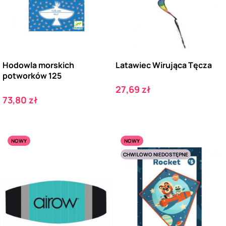
Hodowla morskich
Latawiec Wirująca Tęcza
potworków 125
Cena
27,69 zł
Cena
73,80 zł
NOWY
NOWY
CHWILOWO NIEDOSTĘPNE