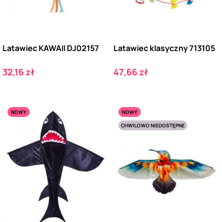
Latawiec KAWAII DJ02157
Latawiec klasyczny 713105
Cena
Cena
32,16 zł
47,66 zł
NOWY
NOWY
CHWILOWO NIEDOSTĘPNE