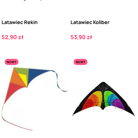
Latawiec Rekin
Latawiec Koliber
Cena
Cena
52,90 zł
53,90 zł
NOWY
NOWY