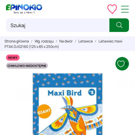
Strona główna
Wg. rodzaju
Na dwór
Latawce
Latawiec maxi
PTAK DJ02160 (125 x 85 x 250cm)
NOWY
0
CHWILOWO NIEDOSTĘPNE