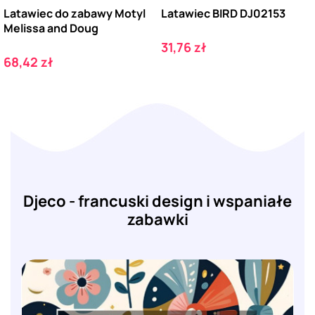
Latawiec do zabawy Motyl
Latawiec BIRD DJ02153
Melissa and Doug
Cena
31,76 zł
Cena
68,42 zł
Djeco - francuski design i wspaniałe
zabawki