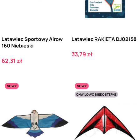
Latawiec Sportowy Airow
Latawiec RAKIETA DJ02158
160 Niebieski
Cena
33,79 zł
Cena
62,31 zł
NOWY
NOWY
CHWILOWO NIEDOSTĘPNE