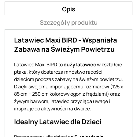
Opis
Szczegóły produktu
Latawiec Maxi BIRD - Wspaniała
Zabawa na Świeżym Powietrzu
Latawiec Maxi BIRD to
duży latawiec
w kształcie
ptaka, który dostarcza mnóstwo radości
dzieciom podczas zabawy na świeżym powietrzu.
Dzięki swojemu imponującemu rozmiarowi (125 x
85 cm + 250 cm kolorowy ogon z frędzlami) oraz
żywym barwom, latawiec przyciąga uwagę i
inspiruje do aktywności na dworze.
Idealny Latawiec dla Dzieci
Przeznaczony dla dzieci od
5. roku życia
,