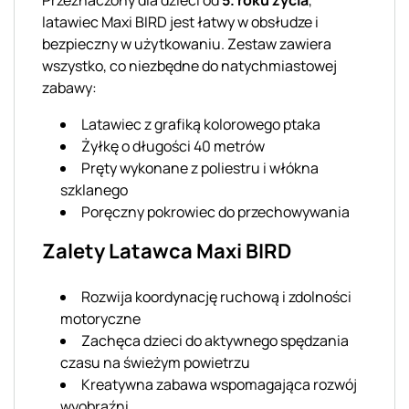
latawiec Maxi BIRD jest łatwy w obsłudze i
bezpieczny w użytkowaniu. Zestaw zawiera
wszystko, co niezbędne do natychmiastowej
zabawy:
Latawiec z grafiką kolorowego ptaka
Żyłkę o długości 40 metrów
Pręty wykonane z poliestru i włókna
szklanego
Poręczny pokrowiec do przechowywania
Zalety Latawca Maxi BIRD
Rozwija koordynację ruchową i zdolności
motoryczne
Zachęca dzieci do aktywnego spędzania
czasu na świeżym powietrzu
Kreatywna zabawa wspomagająca rozwój
wyobraźni