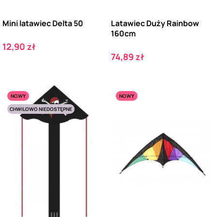
Mini latawiec Delta 50
Latawiec Duży Rainbow
160cm
Cena
12,90 zł
Cena
74,89 zł
NOWY
NOWY
CHWILOWO NIEDOSTĘPNE