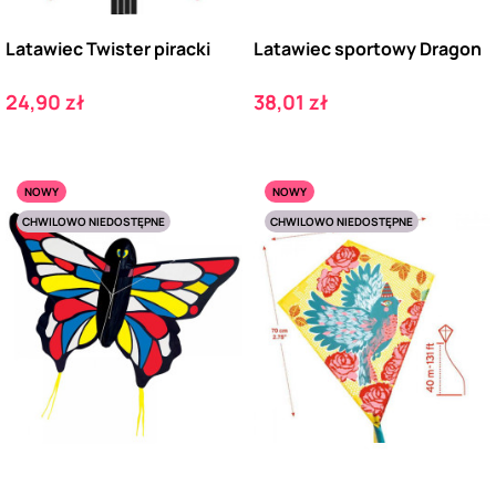
Latawiec Twister piracki
Latawiec sportowy Dragon
Cena
Cena
24,90 zł
38,01 zł
NOWY
NOWY
CHWILOWO NIEDOSTĘPNE
CHWILOWO NIEDOSTĘPNE