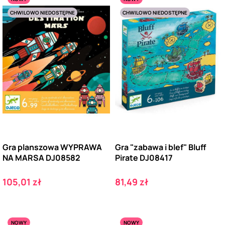
CHWILOWO NIEDOSTĘPNE
CHWILOWO NIEDOSTĘPNE
Gra planszowa WYPRAWA
Gra "zabawa i blef" Bluff
NA MARSA DJ08582
Pirate DJ08417
Cena
Cena
105,01 zł
81,49 zł
NOWY
NOWY