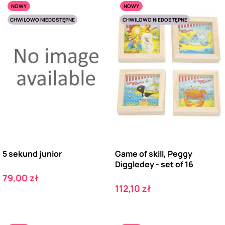
NOWY
NOWY
CHWILOWO NIEDOSTĘPNE
CHWILOWO NIEDOSTĘPNE
5 sekund junior
Game of skill, Peggy
Diggledey - set of 16
Cena
79,00 zł
Cena
112,10 zł