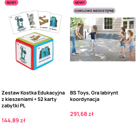
NOWY
NOWY
CHWILOWO NIEDOSTĘPNE
Zestaw Kostka Edukacyjna
BS Toys, Gra labirynt
z kieszeniami + 52 karty
koordynacja
zabytki PL
Cena
291,68 zł
Cena
144,89 zł