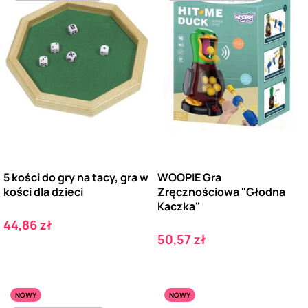
5 kości do gry na tacy, gra w
WOOPIE Gra
kości dla dzieci
Zręcznościowa "Głodna
Kaczka"
Cena
44,86 zł
Cena
50,57 zł
NOWY
NOWY