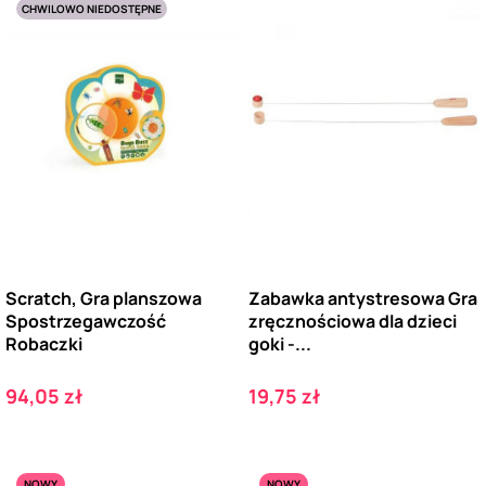
CHWILOWO NIEDOSTĘPNE
Scratch, Gra planszowa
Zabawka antystresowa Gra
Spostrzegawczość
zręcznościowa dla dzieci
Robaczki
goki -...
Cena
Cena
94,05 zł
19,75 zł
NOWY
NOWY