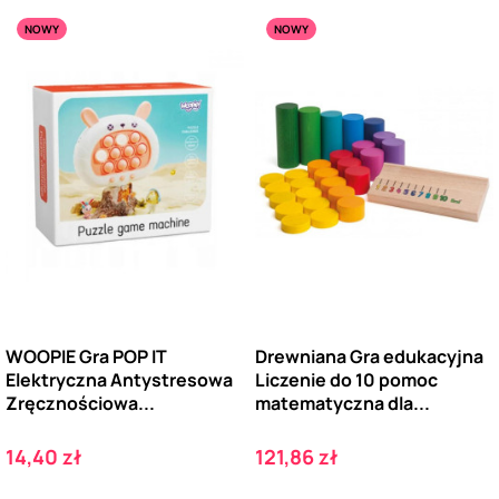
NOWY
NOWY
WOOPIE Gra POP IT
Drewniana Gra edukacyjna
Elektryczna Antystresowa
Liczenie do 10 pomoc
Zręcznościowa...
matematyczna dla...
Cena
Cena
14,40 zł
121,86 zł