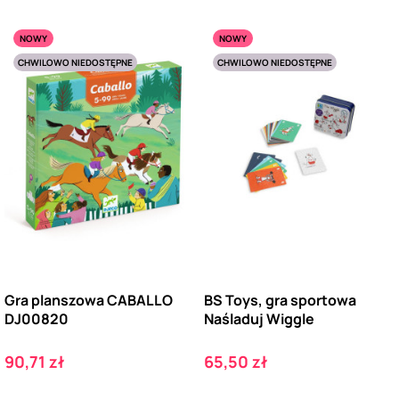
NOWY
NOWY
CHWILOWO NIEDOSTĘPNE
CHWILOWO NIEDOSTĘPNE
Gra planszowa CABALLO
BS Toys, gra sportowa
DJ00820
Naśladuj Wiggle
Cena
Cena
90,71 zł
65,50 zł