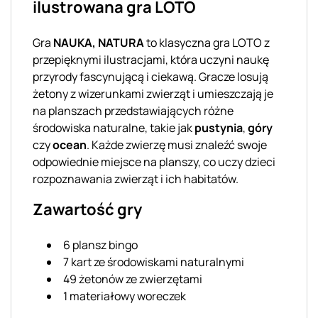
ilustrowana gra LOTO
Gra
NAUKA, NATURA
to klasyczna gra LOTO z
przepięknymi ilustracjami, która uczyni naukę
przyrody fascynującą i ciekawą. Gracze losują
żetony z wizerunkami zwierząt i umieszczają je
na planszach przedstawiających różne
środowiska naturalne, takie jak
pustynia
,
góry
czy
ocean
. Każde zwierzę musi znaleźć swoje
odpowiednie miejsce na planszy, co uczy dzieci
rozpoznawania zwierząt i ich habitatów.
Zawartość gry
6 plansz bingo
7 kart ze środowiskami naturalnymi
49 żetonów ze zwierzętami
1 materiałowy woreczek