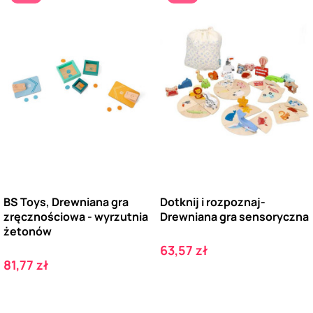
BS Toys, Drewniana gra
Dotknij i rozpoznaj-
zręcznościowa - wyrzutnia
Drewniana gra sensoryczna
żetonów
Cena
63,57 zł
Cena
81,77 zł