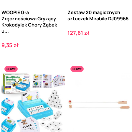
WOOPIE Gra
Zestaw 20 magicznych
Zręcznościowa Gryzący
sztuczek Mirabile DJ09965
Krokodylek Chory Ząbek
u...
Cena
127,61 zł
Cena
9,35 zł
NOWY
NOWY