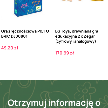
Gra zręcznościowa PICTO
BS Toys, drewniana gra
BRIC DJ00801
edukacyjna 2 x Zegar
(cyfrowy i analogowy)
Cena
49,20 zł
Cena
170,99 zł
Otrzymuj informację o