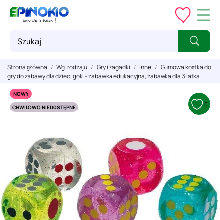
Strona główna
Wg. rodzaju
Gry i zagadki
Inne
Gumowa kostka do
gry do zabawy dla dzieci goki - zabawka edukacyjna, zabawka dla 3 latka
NOWY
0
CHWILOWO NIEDOSTĘPNE