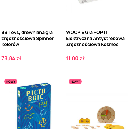
BS Toys, drewniana gra
WOOPIE Gra POP IT
zręcznościowa Spinner
Elektryczna Antystresowa
kolorów
Zręcznościowa Kosmos
Cena
Cena
78,84 zł
11,00 zł
NOWY
NOWY