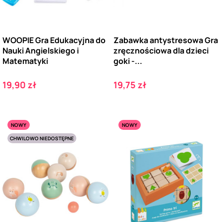
WOOPIE Gra Edukacyjna do
Zabawka antystresowa Gra
Nauki Angielskiego i
zręcznościowa dla dzieci
Matematyki
goki -...
Cena
Cena
19,90 zł
19,75 zł
NOWY
NOWY
CHWILOWO NIEDOSTĘPNE