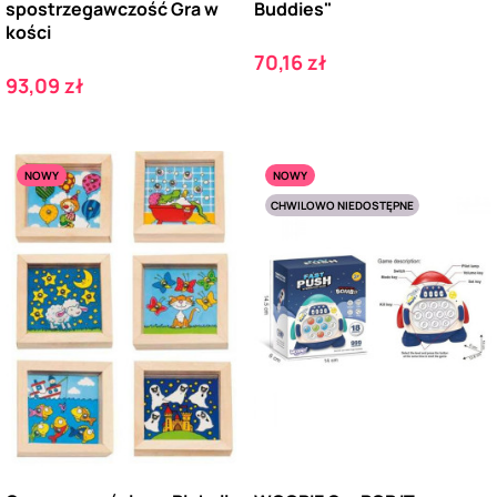
spostrzegawczość Gra w
Buddies"
kości
Cena
70,16 zł
Cena
93,09 zł
NOWY
NOWY
CHWILOWO NIEDOSTĘPNE