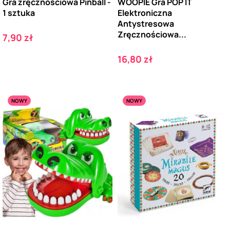
Gra zręcznościowa Pinball -
WOOPIE Gra POP IT
1 sztuka
Elektroniczna
Antystresowa
Zręcznościowa...
Cena
7,90 zł
Cena
16,80 zł
NOWY
NOWY