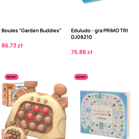
Boules "Garden Buddies"
Eduludo - gra PRIMO TRI
DJ08210
Cena
86,73 zł
Cena
76,88 zł
NOWY
NOWY