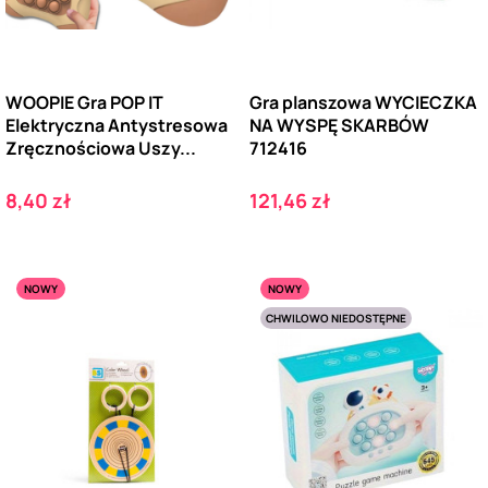
WOOPIE Gra POP IT
Gra planszowa WYCIECZKA
Elektryczna Antystresowa
NA WYSPĘ SKARBÓW
Zręcznościowa Uszy...
712416
Cena
Cena
8,40 zł
121,46 zł
NOWY
NOWY
CHWILOWO NIEDOSTĘPNE