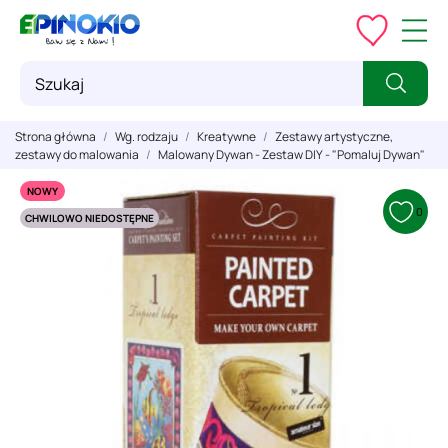
Strona główna
Wg. rodzaju
Kreatywne
Zestawy artystyczne,
zestawy do malowania
Malowany Dywan - Zestaw DIY - "Pomaluj Dywan"
NOWY
0
CHWILOWO NIEDOSTĘPNE