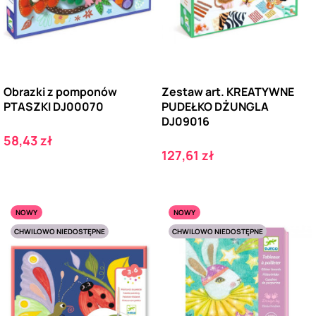
Obrazki z pomponów
Zestaw art. KREATYWNE
PTASZKI DJ00070
PUDEŁKO DŻUNGLA
DJ09016
Cena
58,43 zł
Cena
127,61 zł
NOWY
NOWY
CHWILOWO NIEDOSTĘPNE
CHWILOWO NIEDOSTĘPNE