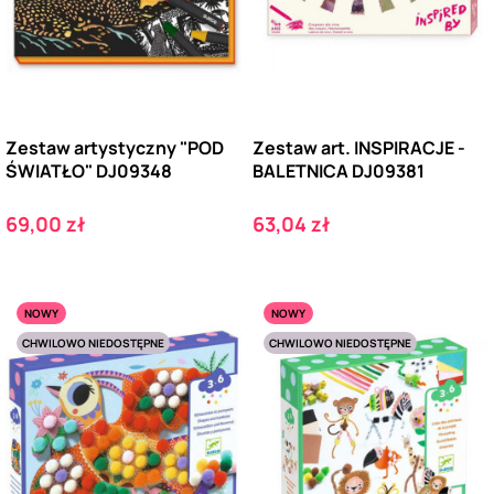
Zestaw artystyczny "POD
Zestaw art. INSPIRACJE -
ŚWIATŁO" DJ09348
BALETNICA DJ09381
Cena
Cena
69,00 zł
63,04 zł
NOWY
NOWY
CHWILOWO NIEDOSTĘPNE
CHWILOWO NIEDOSTĘPNE