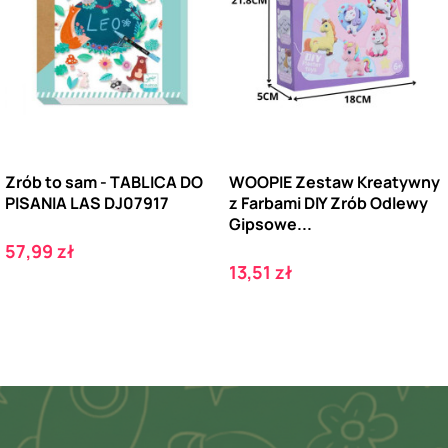
Zrób to sam - TABLICA DO
WOOPIE Zestaw Kreatywny
PISANIA LAS DJ07917
z Farbami DIY Zrób Odlewy
Gipsowe...
Cena
57,99 zł
Cena
13,51 zł