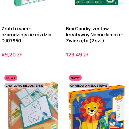
Zrób to sam -
Box Candiy, zestaw
czarodziejskie różdżki
kreatywny Nocne lampki -
DJ07950
Zwierzęta (2 szt)
Cena
Cena
49,20 zł
123,49 zł
NOWY
NOWY
CHWILOWO NIEDOSTĘPNE
CHWILOWO NIEDOSTĘPNE