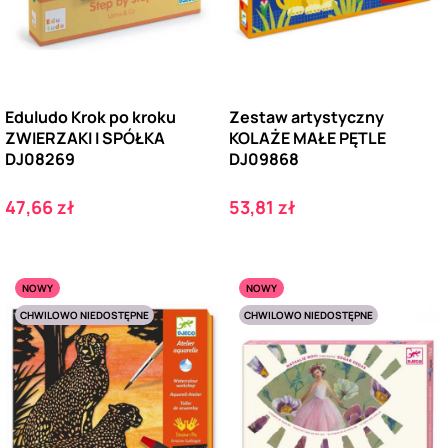
Eduludo Krok po kroku
Zestaw artystyczny
ZWIERZAKI I SPÓŁKA
KOLAŻE MAŁE PĘTLE
DJ08269
DJ09868
Cena
Cena
47,66 zł
53,81 zł
NOWY
NOWY
CHWILOWO NIEDOSTĘPNE
CHWILOWO NIEDOSTĘPNE