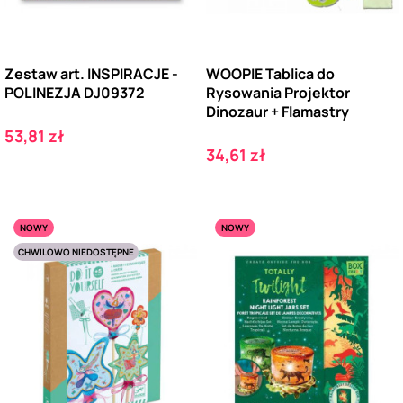
Zestaw art. INSPIRACJE -
WOOPIE Tablica do
POLINEZJA DJ09372
Rysowania Projektor
Dinozaur + Flamastry
Cena
53,81 zł
Cena
34,61 zł
NOWY
NOWY
CHWILOWO NIEDOSTĘPNE