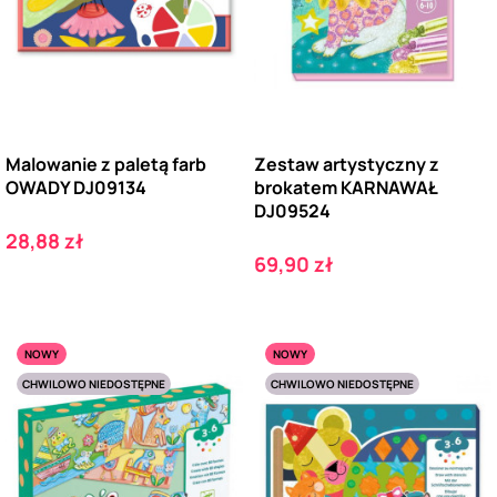
Malowanie z paletą farb
Zestaw artystyczny z
OWADY DJ09134
brokatem KARNAWAŁ
DJ09524
Cena
28,88 zł
Cena
69,90 zł
NOWY
NOWY
CHWILOWO NIEDOSTĘPNE
CHWILOWO NIEDOSTĘPNE