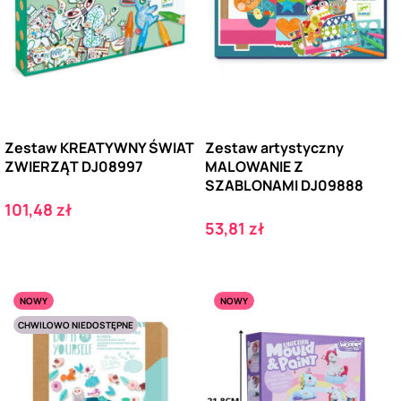
Zestaw KREATYWNY ŚWIAT
Zestaw artystyczny
ZWIERZĄT DJ08997
MALOWANIE Z
SZABLONAMI DJ09888
Cena
101,48 zł
Cena
53,81 zł
NOWY
NOWY
CHWILOWO NIEDOSTĘPNE