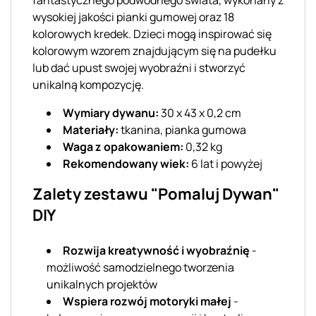
wysokiej jakości pianki gumowej oraz 18
kolorowych kredek. Dzieci mogą inspirować się
kolorowym wzorem znajdującym się na pudełku
lub dać upust swojej wyobraźni i stworzyć
unikalną kompozycję.
Wymiary dywanu:
30 x 43 x 0,2 cm
Materiały:
tkanina, pianka gumowa
Waga z opakowaniem:
0,32 kg
Rekomendowany wiek:
6 lat i powyżej
Zalety zestawu "Pomaluj Dywan"
DIY
Rozwija kreatywność i wyobraźnię
-
możliwość samodzielnego tworzenia
unikalnych projektów
Wspiera rozwój motoryki małej
-