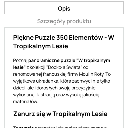
Opis
Szczegóły produktu
Piękne Puzzle 350 Elementów - W
Tropikalnym Lesie
Poznaj
panoramiczne puzzle "W tropikalnym
lesie"
z kolekcji "Dookoła Świata" od
renomowanej francuskiej firmy Moulin Roty. To
wyjątkowa układanka, która zachwyci nie tylko
dzieci, ale i dorosłych swoją precyzyjnie
wykonaną ilustracją oraz wysoką jakością
materiałów.
Zanurz się w Tropikalnym Lesie
Te
puzzle
przedstawiają malowniczą scenę z