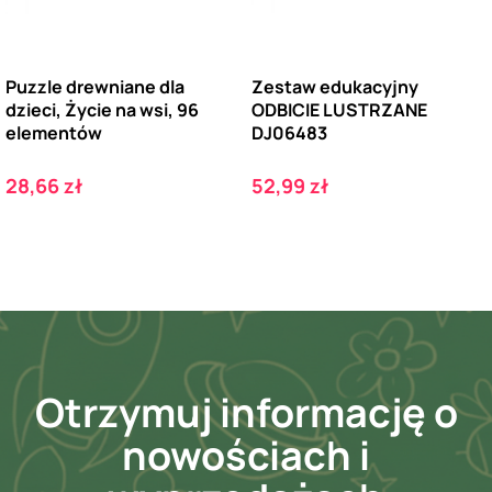
Puzzle drewniane dla
Zestaw edukacyjny
dzieci, Życie na wsi, 96
ODBICIE LUSTRZANE
elementów
DJ06483
Cena
Cena
28,66 zł
52,99 zł
Otrzymuj informację o
nowościach i