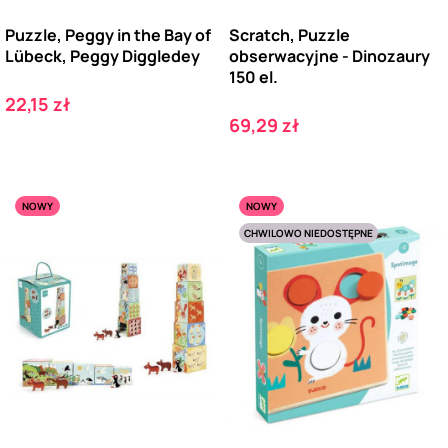
Puzzle, Peggy in the Bay of
Scratch, Puzzle
Lübeck, Peggy Diggledey
obserwacyjne - Dinozaury
150 el.
Cena
22,15 zł
Cena
69,29 zł
NOWY
NOWY
CHWILOWO NIEDOSTĘPNE