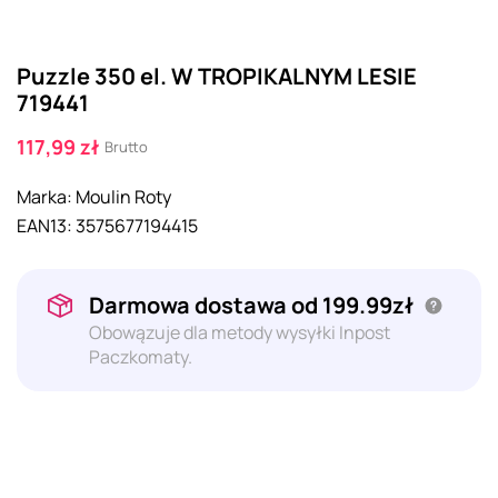
Puzzle 350 el. W TROPIKALNYM LESIE
719441
117,99 zł
Brutto
Marka:
Moulin Roty
EAN13:
3575677194415
Darmowa dostawa od 199.99zł
Obowązuje dla metody wysyłki Inpost
Paczkomaty.