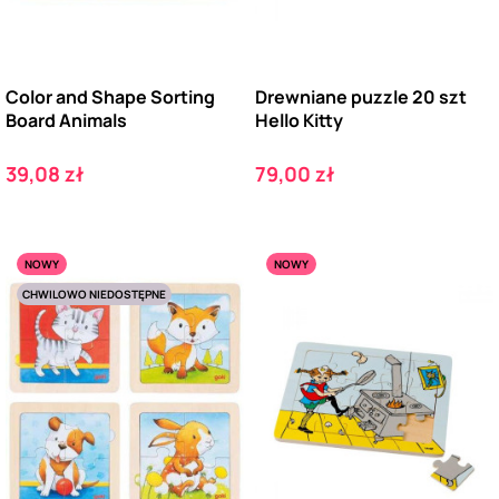
Color and Shape Sorting
Drewniane puzzle 20 szt
Board Animals
Hello Kitty
Cena
Cena
39,08 zł
79,00 zł
NOWY
NOWY
CHWILOWO NIEDOSTĘPNE