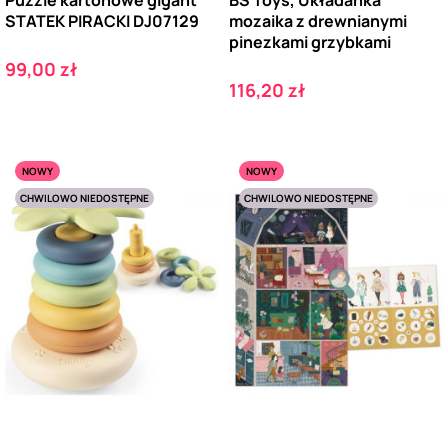
STATEK PIRACKI DJ07129
mozaika z drewnianymi
pinezkami grzybkami
Cena
99,00 zł
Cena
116,20 zł
NOWY
NOWY
CHWILOWO NIEDOSTĘPNE
CHWILOWO NIEDOSTĘPNE