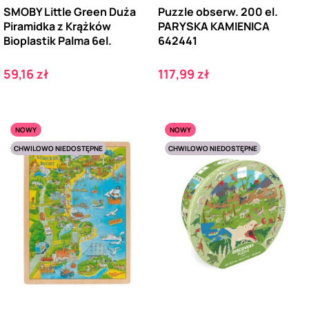
SMOBY Little Green Duża
Puzzle obserw. 200 el.
Piramidka z Krążków
PARYSKA KAMIENICA
Bioplastik Palma 6el.
642441
Cena
Cena
59,16 zł
117,99 zł
NOWY
NOWY
CHWILOWO NIEDOSTĘPNE
CHWILOWO NIEDOSTĘPNE