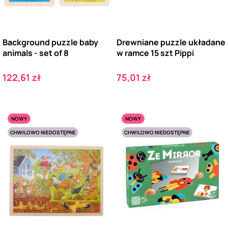
Background puzzle baby
Drewniane puzzle układane
animals - set of 8
w ramce 15 szt Pippi
Cena
Cena
122,61 zł
75,01 zł
NOWY
NOWY
CHWILOWO NIEDOSTĘPNE
CHWILOWO NIEDOSTĘPNE