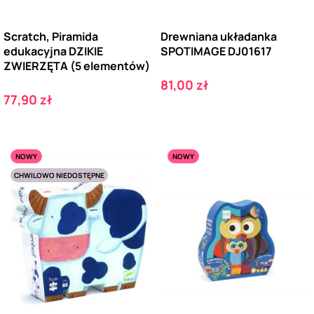
Scratch, Piramida
Drewniana układanka
edukacyjna DZIKIE
SPOTIMAGE DJ01617
ZWIERZĘTA (5 elementów)
Cena
81,00 zł
Cena
77,90 zł
NOWY
NOWY
CHWILOWO NIEDOSTĘPNE