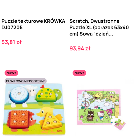
Puzzle tekturowe KRÓWKA
Scratch, Dwustronne
DJ07205
Puzzle XL (obrazek 63x40
cm) Sowa "dzień...
Cena
53,81 zł
Cena
93,94 zł
NOWY
NOWY
CHWILOWO NIEDOSTĘPNE