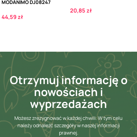
MODANIMO DJ08247
Cena
20,85 zł
Cena
44,59 zł
Otrzymuj informację o
nowościach i
wyprzedażach
Możesz zrezygnować w każdej chwili. W tym celu
należy odnaleźć szczegóły w naszej informacji
prawnej.