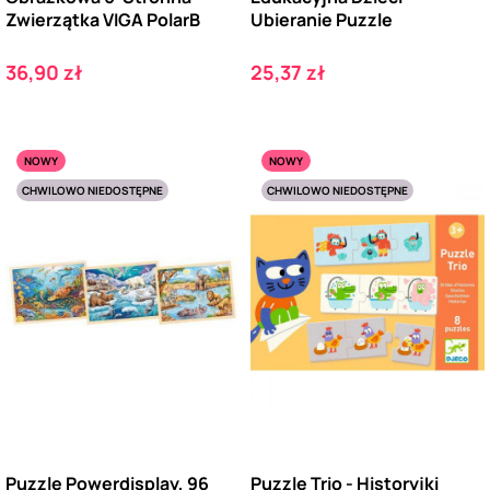
Zwierzątka VIGA PolarB
Ubieranie Puzzle
Cena
Cena
36,90 zł
25,37 zł
NOWY
NOWY
CHWILOWO NIEDOSTĘPNE
CHWILOWO NIEDOSTĘPNE
Puzzle Powerdisplay, 96
Puzzle Trio - Historyjki