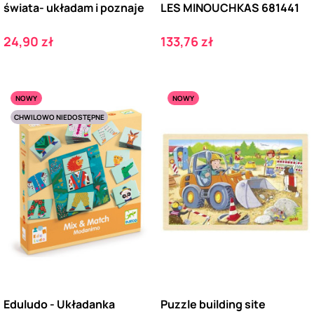
świata- układam i poznaje
LES MINOUCHKAS 681441
Cena
Cena
24,90 zł
133,76 zł
NOWY
NOWY
CHWILOWO NIEDOSTĘPNE
Eduludo - Układanka
Puzzle building site