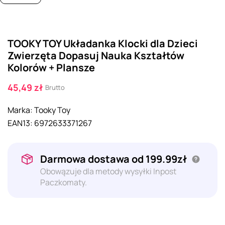
TOOKY TOY Układanka Klocki dla Dzieci
Zwierzęta Dopasuj Nauka Kształtów
Kolorów + Plansze
45,49 zł
Brutto
Marka:
Tooky Toy
EAN13:
6972633371267
Darmowa dostawa od 199.99zł
Obowązuje dla metody wysyłki Inpost
Paczkomaty.