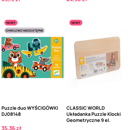
NOWY
NOWY
CHWILOWO NIEDOSTĘPNE
Puzzle duo WYŚCIGÓWKI
CLASSIC WORLD
DJ08148
Układanka Puzzle Klocki
Geometryczne 9 el.
Cena
35,36 zł