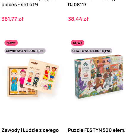
pieces - set of 9
DJ08117
Cena
Cena
361,77 zł
38,44 zł
NOWY
NOWY
CHWILOWO NIEDOSTĘPNE
CHWILOWO NIEDOSTĘPNE
Zawody i Ludzie z całego
Puzzle FESTYN 500 elem.