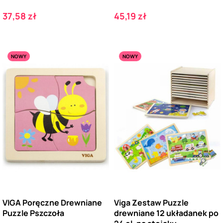
Cena
Cena
37,58 zł
45,19 zł
NOWY
NOWY
VIGA Poręczne Drewniane
Viga Zestaw Puzzle
Puzzle Pszczoła
drewniane 12 układanek po