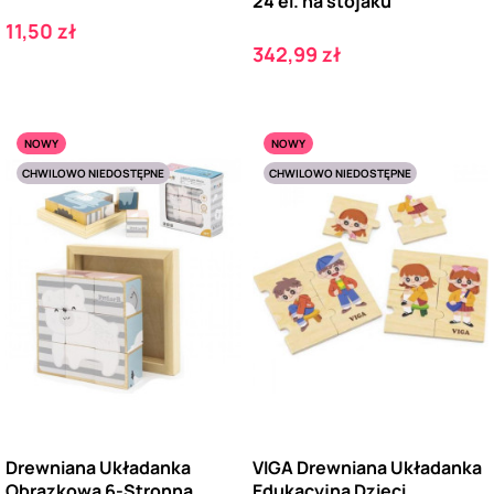
24 el. na stojaku
Cena
11,50 zł
Cena
342,99 zł
NOWY
NOWY
CHWILOWO NIEDOSTĘPNE
CHWILOWO NIEDOSTĘPNE
Drewniana Układanka
VIGA Drewniana Układanka
Obrazkowa 6-Stronna
Edukacyjna Dzieci