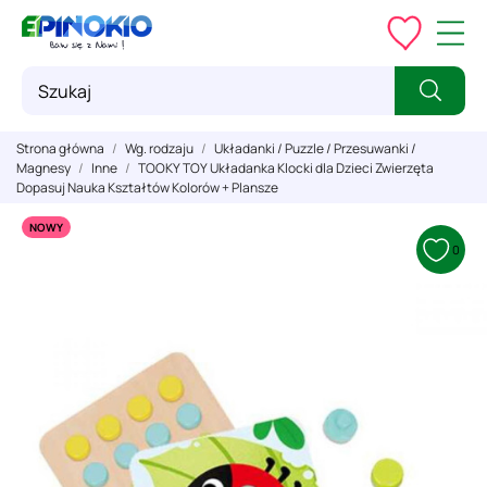
Strona główna
Wg. rodzaju
Układanki / Puzzle / Przesuwanki /
Magnesy
Inne
TOOKY TOY Układanka Klocki dla Dzieci Zwierzęta
Dopasuj Nauka Kształtów Kolorów + Plansze
NOWY
0