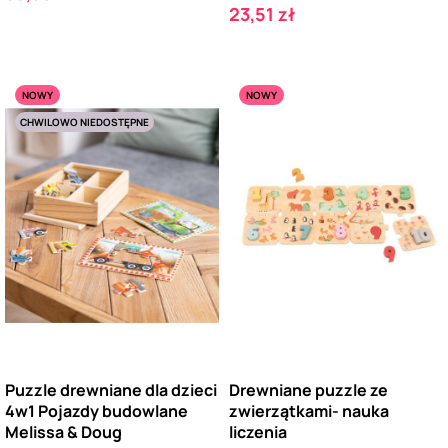
Cena
23,51 zł
NOWY
NOWY
CHWILOWO NIEDOSTĘPNE
Puzzle drewniane dla dzieci
Drewniane puzzle ze
4w1 Pojazdy budowlane
zwierzątkami- nauka
Melissa & Doug
liczenia