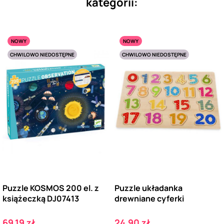
kategorii:
NOWY
NOWY
CHWILOWO NIEDOSTĘPNE
CHWILOWO NIEDOSTĘPNE
Puzzle KOSMOS 200 el. z
Puzzle układanka
książeczką DJ07413
drewniane cyferki
Cena
Cena
69,19 zł
24,90 zł