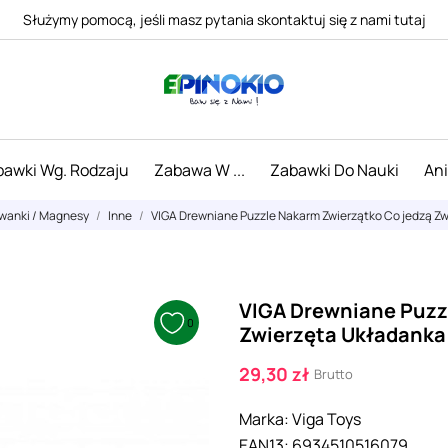
Służymy pomocą, jeśli masz pytania skontaktuj się z nami tutaj
awki Wg. Rodzaju
Zabawa W ...
Zabawki Do Nauki
An
uwanki / Magnesy
Inne
VIGA Drewniane Puzzle Nakarm Zwierzątko Co jedzą Z
VIGA Drewniane Puzz
0
Zwierzęta Układanka
29,30 zł
Brutto
Marka:
Viga Toys
EAN13:
6934510516079