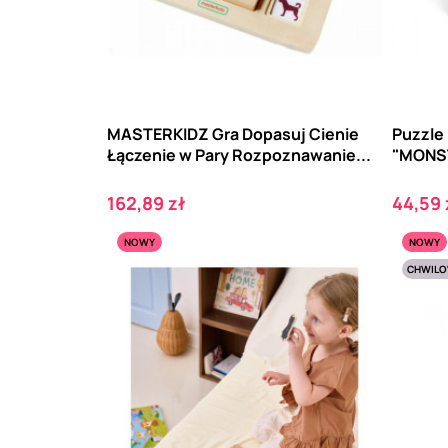
MASTERKIDZ Gra Dopasuj Cienie
Puzzle
Łączenie w Pary Rozpoznawanie...
"MONS
Cena
Cena
162,89 zł
44,59 
NOWY
NOWY
CHWILO