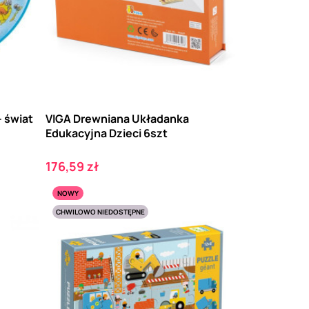
- świat
VIGA Drewniana Układanka
Edukacyjna Dzieci 6szt
Cena
176,59 zł
NOWY
CHWILOWO NIEDOSTĘPNE