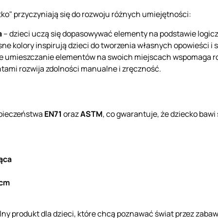
o" przyczyniają się do rozwoju różnych umiejętności:
a
– dzieci uczą się dopasowywać elementy na podstawie logic
asne kolory inspirują dzieci do tworzenia własnych opowieści i 
e umieszczanie elementów na swoich miejscach wspomaga ro
ami rozwija zdolności manualne i zręczność.
zpieczeństwa
EN71
oraz
ASTM
, co gwarantuje, że dziecko baw
iąca
 cm
ny produkt dla dzieci, które chcą poznawać świat przez zabaw