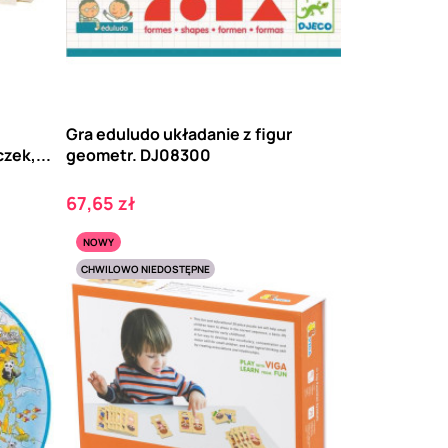
Gra eduludo układanie z figur
zek,...
geometr. DJ08300
Cena
67,65 zł
NOWY
CHWILOWO NIEDOSTĘPNE