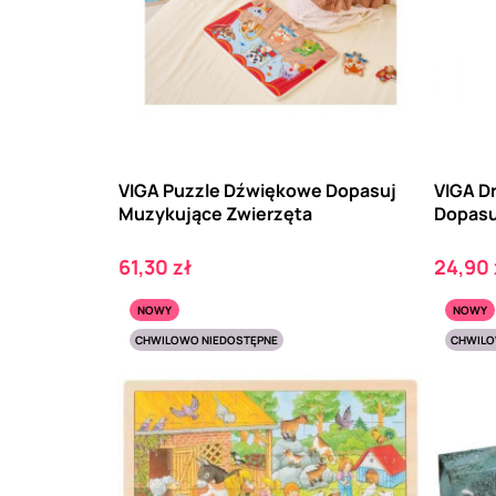
VIGA Puzzle Dźwiękowe Dopasuj
VIGA D
Muzykujące Zwierzęta
Dopasu
Cena
Cena
61,30 zł
24,90 
NOWY
NOWY
CHWILOWO NIEDOSTĘPNE
CHWILO