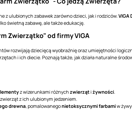
arm Zwierzątko" - Co jedzą Zwierzęta?
ne z ulubionych zabawek zarówno dzieci, jak i rodziców.
VIGA 
ylko świetną zabawę, ale także edukację.
m Zwierzątko" od firmy VIGA
tów rozwijają dziecięcą wyobraźnię oraz umiejętności logiczn
zętach i ich diecie. Poznają także, jak działa naturalne środ
elementy
z wizerunkami różnych
zwierząt
i
żywności
.
 zwierząt z ich ulubionym jedzeniem.
nego drewna
, pomalowanego
nietoksycznymi farbami
w żywyc