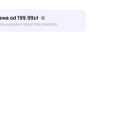
wa od 199.99zł
dy wysyłki Inpost Paczkomaty.