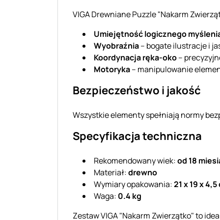
VIGA Drewniane Puzzle "Nakarm Zwierzątk
Umiejętność logicznego myśleni
Wyobraźnia
– bogate ilustracje i j
Koordynacja ręka-oko
– precyzyjn
Motoryka
– manipulowanie element
Bezpieczeństwo i jakość
Wszystkie elementy spełniają normy be
Specyfikacja techniczna
Rekomendowany wiek:
od 18 mies
Materiał:
drewno
Wymiary opakowania:
21 x 19 x 4,5
Waga:
0.4 kg
Zestaw VIGA "Nakarm Zwierzątko" to ideal