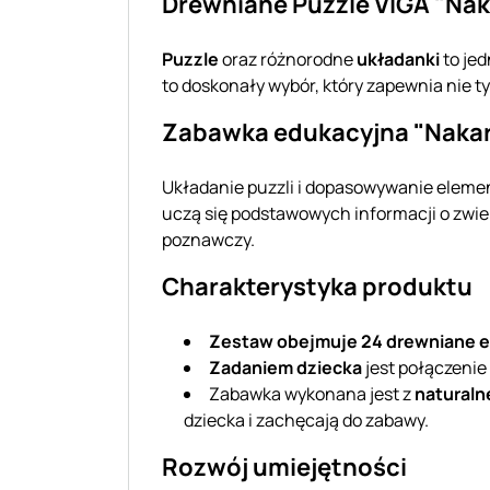
Drewniane Puzzle VIGA "Nak
Puzzle
oraz różnorodne
układanki
to jed
to doskonały wybór, który zapewnia nie t
Zabawka edukacyjna "Nakar
Układanie puzzli i dopasowywanie elemen
uczą się podstawowych informacji o zwier
poznawczy.
Charakterystyka produktu
Zestaw obejmuje 24 drewniane 
Zadaniem dziecka
jest połączenie
Zabawka wykonana jest z
natural
dziecka i zachęcają do zabawy.
Rozwój umiejętności