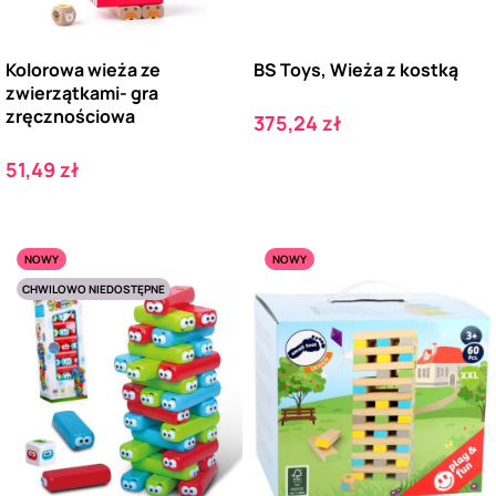
Kolorowa wieża ze
BS Toys, Wieża z kostką
zwierzątkami- gra
zręcznościowa
Cena
375,24 zł
Cena
51,49 zł
NOWY
NOWY
CHWILOWO NIEDOSTĘPNE