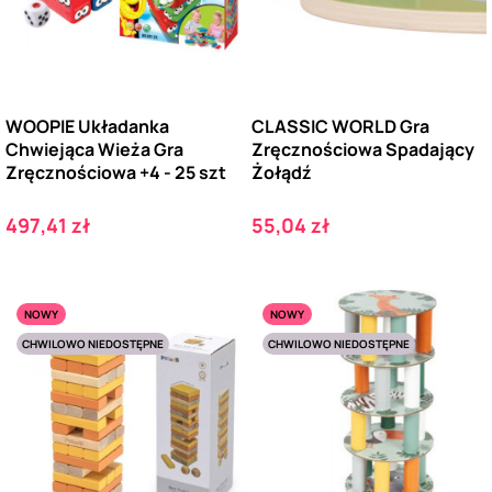
WOOPIE Układanka
CLASSIC WORLD Gra
Chwiejąca Wieża Gra
Zręcznościowa Spadający
Zręcznościowa +4 - 25 szt
Żołądź
Cena
Cena
497,41 zł
55,04 zł
NOWY
NOWY
CHWILOWO NIEDOSTĘPNE
CHWILOWO NIEDOSTĘPNE