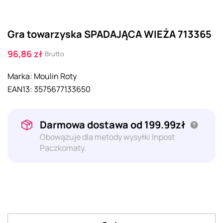
Gra towarzyska SPADAJĄCA WIEŻA 713365
96,86 zł
Brutto
Marka:
Moulin Roty
EAN13:
3575677133650
Darmowa dostawa od 199.99zł
Obowązuje dla metody wysyłki Inpost
Paczkomaty.