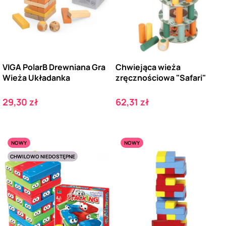
VIGA PolarB Drewniana Gra
Chwiejąca wieża
Wieża Układanka
zręcznościowa "Safari"
Cena
Cena
29,30 zł
62,31 zł
NOWY
NOWY
CHWILOWO NIEDOSTĘPNE