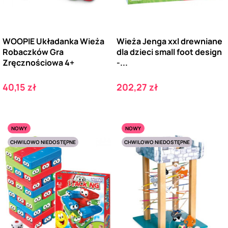
WOOPIE Układanka Wieża
Wieża Jenga xxl drewniane
Robaczków Gra
dla dzieci small foot design
Zręcznościowa 4+
-...
Cena
Cena
40,15 zł
202,27 zł
NOWY
NOWY
CHWILOWO NIEDOSTĘPNE
CHWILOWO NIEDOSTĘPNE