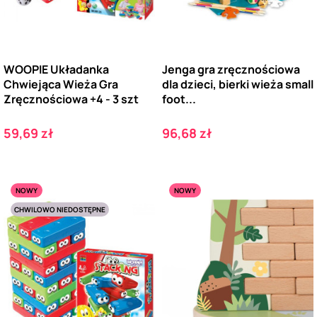
WOOPIE Układanka
Jenga gra zręcznościowa
Chwiejąca Wieża Gra
dla dzieci, bierki wieża small
Zręcznościowa +4 - 3 szt
foot...
Cena
Cena
59,69 zł
96,68 zł
NOWY
NOWY
CHWILOWO NIEDOSTĘPNE