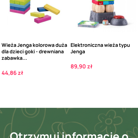
Wieża Jenga kolorowa duża
Elektroniczna wieża typu
dla dzieci goki - drewniana
Jenga
zabawka...
Cena
89,90 zł
Cena
44,86 zł
Otrzymuj informację o