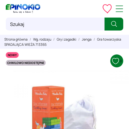
Strona główna
Wg. rodzaju
Gry i zagadki
Jenga
Gra towarzyska
SPADAJĄCA WIEŻA 713365
NOWY
0
CHWILOWO NIEDOSTĘPNE