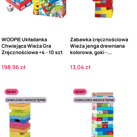
WOOPIE Układanka
Zabawka zręcznościowa
Chwiejąca Wieża Gra
Wieża jenga drewniana
Zręcznościowa +4 - 10 szt
kolorowa, goki -...
Cena
Cena
198,96 zł
13,04 zł
NOWY
NOWY
CHWILOWO NIEDOSTĘPNE
CHWILOWO NIEDOSTĘPNE