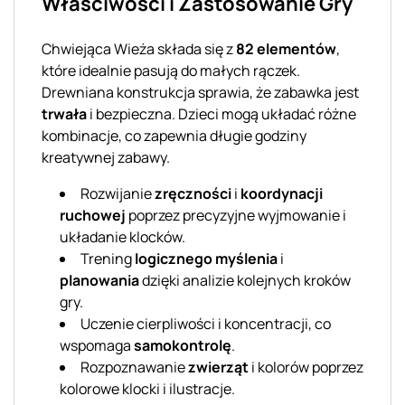
Właściwości i Zastosowanie Gry
Chwiejąca Wieża składa się z
82 elementów
,
które idealnie pasują do małych rączek.
Drewniana konstrukcja sprawia, że zabawka jest
trwała
i bezpieczna. Dzieci mogą układać różne
kombinacje, co zapewnia długie godziny
kreatywnej zabawy.
Rozwijanie
zręczności
i
koordynacji
ruchowej
poprzez precyzyjne wyjmowanie i
układanie klocków.
Trening
logicznego myślenia
i
planowania
dzięki analizie kolejnych kroków
gry.
Uczenie cierpliwości i koncentracji, co
wspomaga
samokontrolę
.
Rozpoznawanie
zwierząt
i kolorów poprzez
kolorowe klocki i ilustracje.