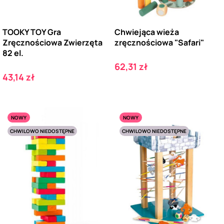
TOOKY TOY Gra
Chwiejąca wieża
Zręcznościowa Zwierzęta
zręcznościowa "Safari"
82 el.
Cena
62,31 zł
Cena
43,14 zł
NOWY
NOWY
CHWILOWO NIEDOSTĘPNE
CHWILOWO NIEDOSTĘPNE