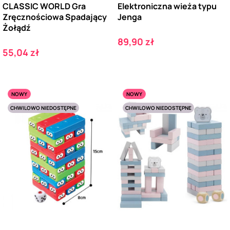
CLASSIC WORLD Gra
Elektroniczna wieża typu
Zręcznościowa Spadający
Jenga
Żołądź
Cena
89,90 zł
Cena
55,04 zł
NOWY
NOWY
CHWILOWO NIEDOSTĘPNE
CHWILOWO NIEDOSTĘPNE