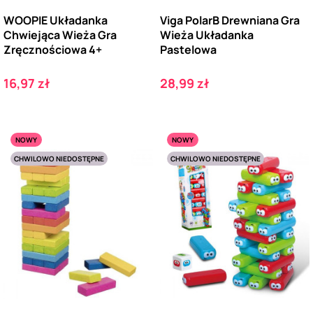
WOOPIE Układanka
Viga PolarB Drewniana Gra
Chwiejąca Wieża Gra
Wieża Układanka
Zręcznościowa 4+
Pastelowa
Cena
Cena
16,97 zł
28,99 zł
NOWY
NOWY
CHWILOWO NIEDOSTĘPNE
CHWILOWO NIEDOSTĘPNE