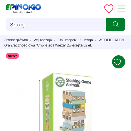
Strona główna
Wg. rodzaju
Gry i zagadki
Jenga
WOOPIE GREEN
Gra Zręcznościowa "Chwiejąca Wieża" Zwierzęta 82 el.
NOWY
0