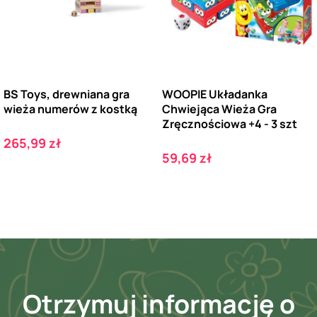
BS Toys, drewniana gra
WOOPIE Układanka
wieża numerów z kostką
Chwiejąca Wieża Gra
Zręcznościowa +4 - 3 szt
Cena
265,99 zł
Cena
59,69 zł
Otrzymuj informację o