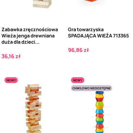
Zabawka zręcznościowa
Gra towarzyska
Wieża jenga drewniana
SPADAJĄCA WIEŻA 713365
duża dla dzieci...
Cena
96,86 zł
Cena
36,16 zł
NOWY
NOWY
CHWILOWO NIEDOSTĘPNE