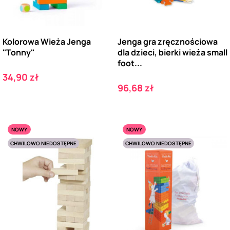
Kolorowa Wieża Jenga
Jenga gra zręcznościowa
"Tonny"
dla dzieci, bierki wieża small
foot...
Cena
34,90 zł
Cena
96,68 zł
NOWY
NOWY
CHWILOWO NIEDOSTĘPNE
CHWILOWO NIEDOSTĘPNE