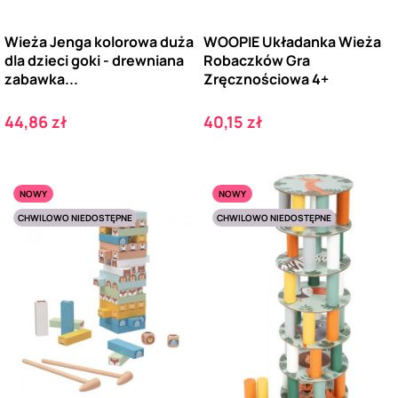
Wieża Jenga kolorowa duża
WOOPIE Układanka Wieża
dla dzieci goki - drewniana
Robaczków Gra
zabawka...
Zręcznościowa 4+
Cena
Cena
44,86 zł
40,15 zł
NOWY
NOWY
CHWILOWO NIEDOSTĘPNE
CHWILOWO NIEDOSTĘPNE