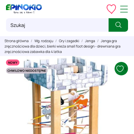
Strona główna
Wg. rodzaju
Gry i zagadki
Jenga
Jenga gra
zręcznościowa dla dzieci, bierki wieża small foot design - drewniana gra
zręcznościowa zabawka dla 4 latka
NOWY
0
CHWILOWO NIEDOSTĘPNE