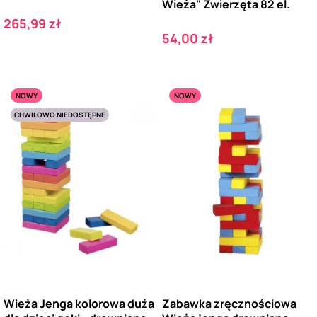
Wieża" Zwierzęta 82 el.
Cena
265,99 zł
Cena
54,00 zł
NOWY
NOWY
CHWILOWO NIEDOSTĘPNE
Wieża Jenga kolorowa duża
Zabawka zręcznościowa