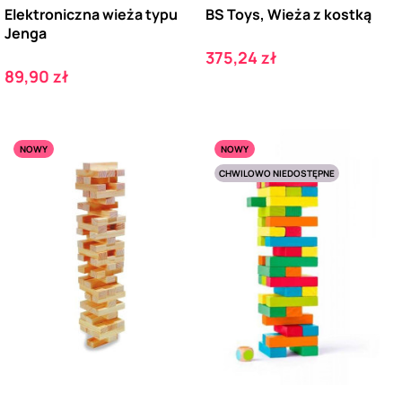
Elektroniczna wieża typu
BS Toys, Wieża z kostką
Jenga
Cena
375,24 zł
Cena
89,90 zł
NOWY
NOWY
CHWILOWO NIEDOSTĘPNE