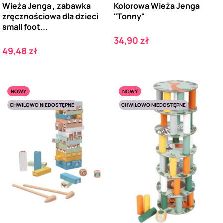
Wieża Jenga , zabawka
Kolorowa Wieża Jenga
zręcznościowa dla dzieci
"Tonny"
small foot...
Cena
34,90 zł
Cena
49,48 zł
NOWY
NOWY
CHWILOWO NIEDOSTĘPNE
CHWILOWO NIEDOSTĘPNE