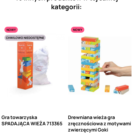
kategorii:
NOWY
NOWY
CHWILOWO NIEDOSTĘPNE
Gra towarzyska
Drewniana wieża gra
SPADAJĄCA WIEŻA 713365
zręcznościowa z motywami
zwierzęcymi Goki