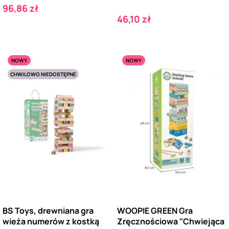
Cena
96,86 zł
Cena
46,10 zł
NOWY
NOWY
CHWILOWO NIEDOSTĘPNE
BS Toys, drewniana gra
WOOPIE GREEN Gra
wieża numerów z kostką
Zręcznościowa "Chwiejąca