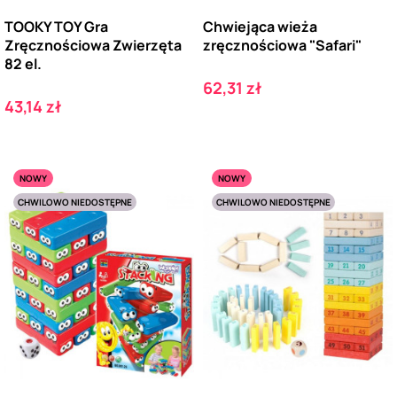
TOOKY TOY Gra
Chwiejąca wieża
Zręcznościowa Zwierzęta
zręcznościowa "Safari"
82 el.
Cena
62,31 zł
Cena
43,14 zł
NOWY
NOWY
CHWILOWO NIEDOSTĘPNE
CHWILOWO NIEDOSTĘPNE