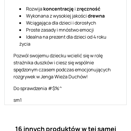
Rozwija
koncentrację
i
zręczność
Wykonana z wysokiej jakości
drewna
Wciągająca dla dzieci i dorosłych
Proste zasady i mnóstwo emocji
Idealna na prezent dla dzieci od 4 roku
życia
Pozwól swojemu dziecku wcielić się w rolę
strażnika duszków i ciesz się wspólnie
spędzonym czasem podczas emocjonujących
rozgrywek w Jenga Wieża Duchów!
Do sprawdzenia #$%^
sm1
16 innych produktów w tej samej