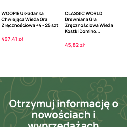
WOOPIE Układanka
CLASSIC WORLD
Chwiejąca Wieża Gra
Drewniana Gra
Zręcznościowa +4 - 25 szt
Zręcznościowa Wieża
Kostki Domino...
Cena
497,41 zł
Cena
45,82 zł
Otrzymuj informację o
nowościach i
wyprzedażach