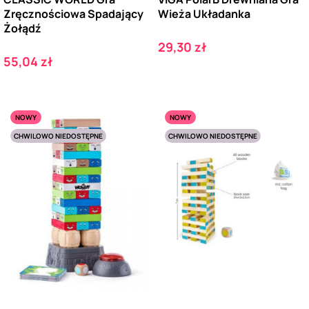
Zręcznościowa Spadający
Wieża Układanka
Żołądź
Cena
29,30 zł
Cena
55,04 zł
NOWY
NOWY
CHWILOWO NIEDOSTĘPNE
CHWILOWO NIEDOSTĘPNE