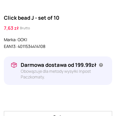
Click bead J - set of 10
7,63 zł
Brutto
Marka:
GOKI
EAN13:
4011534414108
Darmowa dostawa od 199.99zł
Obowązuje dla metody wysyłki Inpost
Paczkomaty.