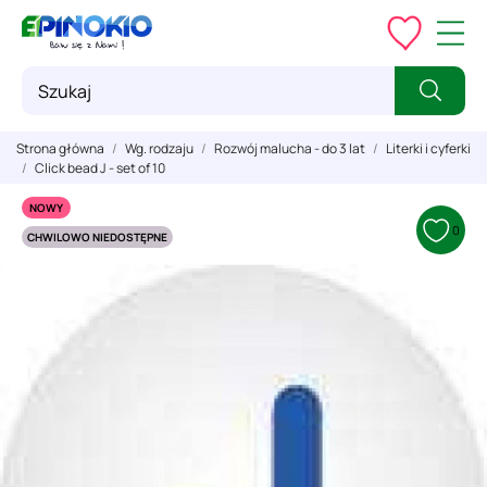
Strona główna
Wg. rodzaju
Rozwój malucha - do 3 lat
Literki i cyferki
Click bead J - set of 10
NOWY
0
CHWILOWO NIEDOSTĘPNE