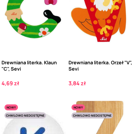
Drewniana literka. Klaun
Drewniana literka. Orzeł "V",
"C", Sevi
Sevi
Cena
Cena
4,69 zł
3,84 zł
NOWY
NOWY
CHWILOWO NIEDOSTĘPNE
CHWILOWO NIEDOSTĘPNE