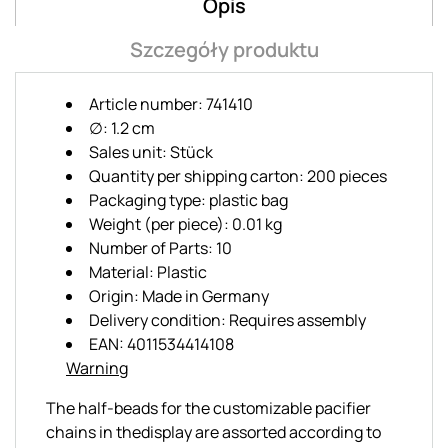
Opis
Szczegóły produktu
Article number: 741410
∅: 1.2 cm
Sales unit: Stück
Quantity per shipping carton: 200 pieces
Packaging type: plastic bag
Weight (per piece): 0.01 kg
Number of Parts: 10
Material: Plastic
Origin: Made in Germany
Delivery condition: Requires assembly
EAN: 4011534414108
Warning
The half-beads for the customizable pacifier
chains in thedisplay are assorted according to