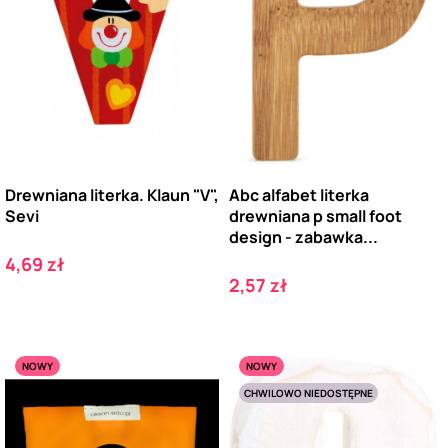
Drewniana literka. Klaun "V",
Abc alfabet literka
Sevi
drewniana p small foot
design - zabawka...
Cena
4,69 zł
Cena
2,57 zł
NOWY
NOWY
CHWILOWO NIEDOSTĘPNE