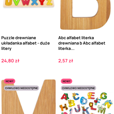
Puzzle drewniane
Abc alfabet literka
układanka alfabet - duże
drewniana b Abc alfabet
litery
literka...
Cena
Cena
24,80 zł
2,57 zł
NOWY
NOWY
CHWILOWO NIEDOSTĘPNE
CHWILOWO NIEDOSTĘPNE