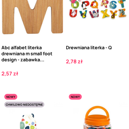
Abc alfabet literka
Drewniana literka - Q
drewniana m small foot
design - zabawka...
Cena
2,78 zł
Cena
2,57 zł
NOWY
NOWY
CHWILOWO NIEDOSTĘPNE