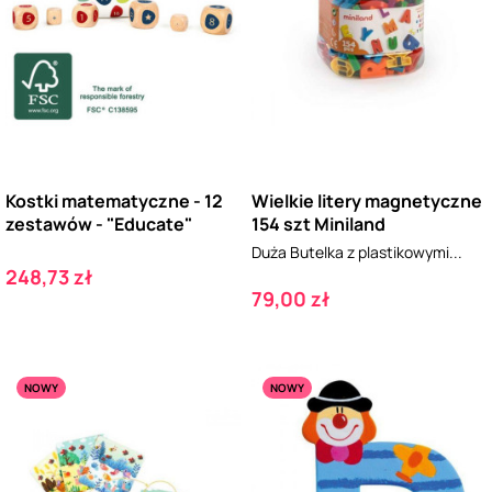
Kostki matematyczne - 12
Wielkie litery magnetyczne
zestawów - "Educate"
154 szt Miniland
Duża Butelka z plastikowymi...
Cena
248,73 zł
Cena
79,00 zł
NOWY
NOWY