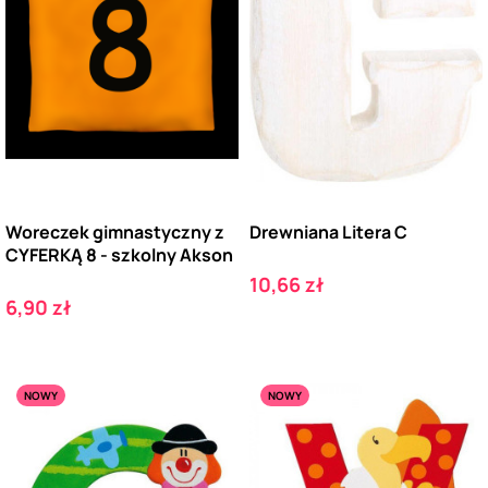
Woreczek gimnastyczny z
Drewniana Litera C
CYFERKĄ 8 - szkolny Akson
Cena
10,66 zł
Cena
6,90 zł
NOWY
NOWY