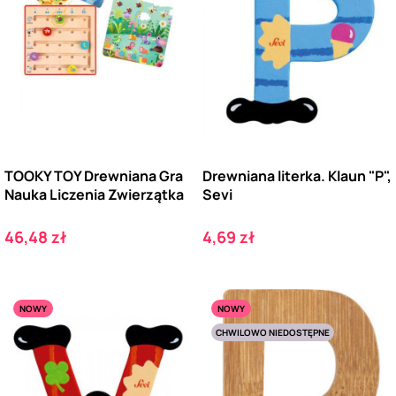
TOOKY TOY Drewniana Gra
Drewniana literka. Klaun "P",
Nauka Liczenia Zwierzątka
Sevi
Cena
Cena
46,48 zł
4,69 zł
NOWY
NOWY
CHWILOWO NIEDOSTĘPNE