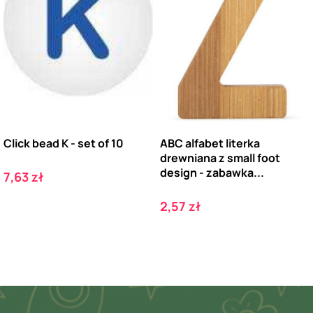
Click bead K - set of 10
ABC alfabet literka
drewniana z small foot
design - zabawka...
Cena
7,63 zł
Cena
2,57 zł